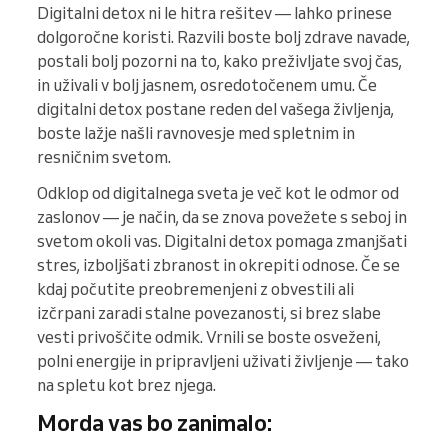
Digitalni detox ni le hitra rešitev — lahko prinese
dolgoročne koristi. Razvili boste bolj zdrave navade,
postali bolj pozorni na to, kako preživljate svoj čas,
in uživali v bolj jasnem, osredotočenem umu. Če
digitalni detox postane reden del vašega življenja,
boste lažje našli ravnovesje med spletnim in
resničnim svetom.
Odklop od digitalnega sveta je več kot le odmor od
zaslonov — je način, da se znova povežete s seboj in
svetom okoli vas. Digitalni detox pomaga zmanjšati
stres, izboljšati zbranost in okrepiti odnose. Če se
kdaj počutite preobremenjeni z obvestili ali
izčrpani zaradi stalne povezanosti, si brez slabe
vesti privoščite odmik. Vrnili se boste osveženi,
polni energije in pripravljeni uživati življenje — tako
na spletu kot brez njega.
Morda vas bo zanimalo: