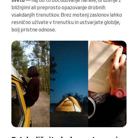
svetu
— naj bo to občudovanje narave, druženje z
bližnjimi ali preprosto opazovanje drobnih
vsakdanjih trenutkov. Brez motenj zaslonov lahko
resnično uživate v trenutku in ustvarjate globlje,
bolj pristne odnose.