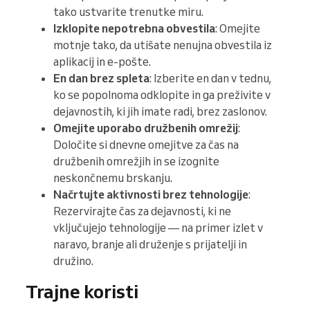
tako ustvarite trenutke miru.
Izklopite nepotrebna obvestila
: Omejite
motnje tako, da utišate nenujna obvestila iz
aplikacij in e-pošte.
En dan brez spleta
: Izberite en dan v tednu,
ko se popolnoma odklopite in ga preživite v
dejavnostih, ki jih imate radi, brez zaslonov.
Omejite uporabo družbenih omrežij
:
Določite si dnevne omejitve za čas na
družbenih omrežjih in se izognite
neskončnemu brskanju.
Načrtujte aktivnosti brez tehnologije
:
Rezervirajte čas za dejavnosti, ki ne
vključujejo tehnologije — na primer izlet v
naravo, branje ali druženje s prijatelji in
družino.
Trajne koristi