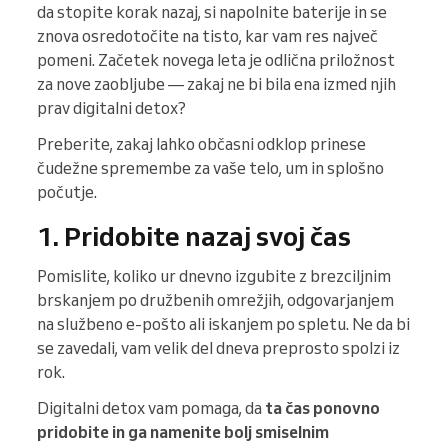
da stopite korak nazaj, si napolnite baterije in se
znova osredotočite na tisto, kar vam res največ
pomeni. Začetek novega leta je odlična priložnost
za nove zaobljube — zakaj ne bi bila ena izmed njih
prav digitalni detox?
Preberite, zakaj lahko občasni odklop prinese
čudežne spremembe za vaše telo, um in splošno
počutje.
1. Pridobite nazaj svoj čas
Pomislite, koliko ur dnevno izgubite z brezciljnim
brskanjem po družbenih omrežjih, odgovarjanjem
na službeno e-pošto ali iskanjem po spletu. Ne da bi
se zavedali, vam velik del dneva preprosto spolzi iz
rok.
Digitalni detox vam pomaga, da
ta čas ponovno
pridobite in ga namenite bolj smiselnim