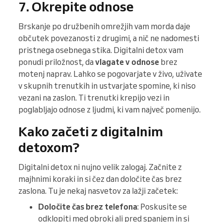
7. Okrepite odnose
Brskanje po družbenih omrežjih vam morda daje
občutek povezanosti z drugimi, a nič ne nadomesti
pristnega osebnega stika. Digitalni detox vam
ponudi priložnost, da
vlagate v odnose
brez
motenj naprav. Lahko se pogovarjate v živo, uživate
v skupnih trenutkih in ustvarjate spomine, ki niso
vezani na zaslon. Ti trenutki krepijo vezi in
poglabljajo odnose z ljudmi, ki vam največ pomenijo.
Kako začeti z digitalnim
detoxom?
Digitalni detox ni nujno velik zalogaj. Začnite z
majhnimi koraki in si čez dan določite čas brez
zaslona. Tu je nekaj nasvetov za lažji začetek:
Določite čas brez telefona
: Poskusite se
odklopiti med obroki ali pred spanjem in si