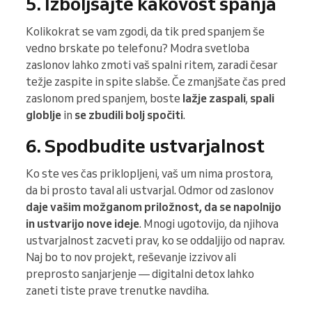
5. Izboljšajte kakovost spanja
Kolikokrat se vam zgodi, da tik pred spanjem še
vedno brskate po telefonu? Modra svetloba
zaslonov lahko zmoti vaš spalni ritem, zaradi česar
težje zaspite in spite slabše. Če zmanjšate čas pred
zaslonom pred spanjem, boste
lažje zaspali
,
spali
globlje
in
se zbudili bolj spočiti
.
6. Spodbudite ustvarjalnost
Ko ste ves čas priklopljeni, vaš um nima prostora,
da bi prosto taval ali ustvarjal. Odmor od zaslonov
daje vašim možganom priložnost, da se napolnijo
in ustvarijo nove ideje
. Mnogi ugotovijo, da njihova
ustvarjalnost zacveti prav, ko se oddaljijo od naprav.
Naj bo to nov projekt, reševanje izzivov ali
preprosto sanjarjenje — digitalni detox lahko
zaneti tiste prave trenutke navdiha.