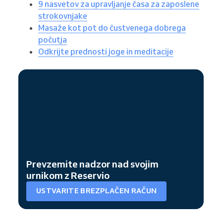
9 nasvetov za upravljanje časa za zaposlene
strokovnjake
Masaže kot pot do čustvenega dobrega
počutja
Odkrijte prednosti joge in meditacije
Prevzemite nadzor nad svojim
urnikom z Reservio
USTVARITE BREZPLAČEN RAČUN