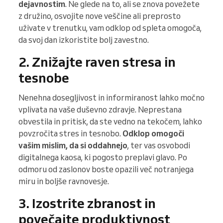
dejavnostim
. Ne glede na to, ali se znova povežete
z družino, osvojite nove veščine ali preprosto
uživate v trenutku, vam odklop od spleta omogoča,
da svoj dan izkoristite bolj zavestno.
2. Znižajte raven stresa in
tesnobe
Nenehna dosegljivost in informiranost lahko močno
vplivata na vaše duševno zdravje. Neprestana
obvestila in pritisk, da ste vedno na tekočem, lahko
povzročita stres in tesnobo.
Odklop omogoči
vašim mislim, da si oddahnejo
, ter vas osvobodi
digitalnega kaosa, ki pogosto preplavi glavo. Po
odmoru od zaslonov boste opazili več notranjega
miru in boljše ravnovesje.
3. Izostrite zbranost in
povečajte produktivnost