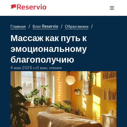
/
/
/
Главная
Блог Reservio
Образ жизни
Массаж как путь к
эмоциональному
благополучию
4 мая 2026 г.
3 мин. чтения