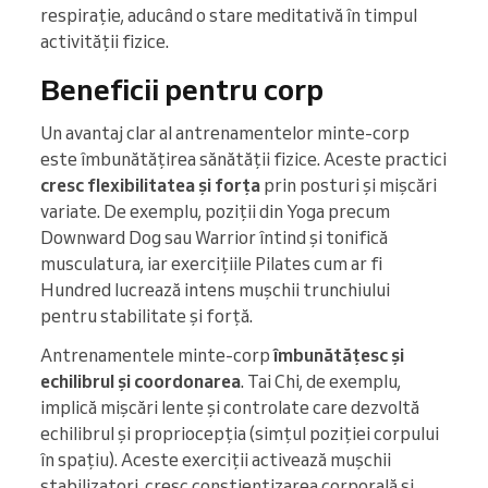
respirație, aducând o stare meditativă în timpul
activității fizice.
Beneficii pentru corp
Un avantaj clar al antrenamentelor minte-corp
este îmbunătățirea sănătății fizice. Aceste practici
cresc flexibilitatea și forța
prin posturi și mișcări
variate. De exemplu, poziții din Yoga precum
Downward Dog sau Warrior întind și tonifică
musculatura, iar exercițiile Pilates cum ar fi
Hundred lucrează intens mușchii trunchiului
pentru stabilitate și forță.
Antrenamentele minte-corp
îmbunătățesc și
echilibrul și coordonarea
. Tai Chi, de exemplu,
implică mișcări lente și controlate care dezvoltă
echilibrul și propriocepția (simțul poziției corpului
în spațiu). Aceste exerciții activează mușchii
stabilizatori, cresc conștientizarea corporală și