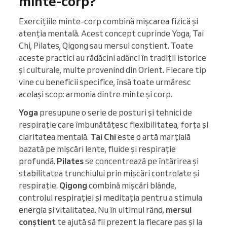
minte-corp?
Exercițiile minte-corp combină mișcarea fizică și
atenția mentală. Acest concept cuprinde Yoga, Tai
Chi, Pilates, Qigong sau mersul conștient. Toate
aceste practici au rădăcini adânci în tradiții istorice
și culturale, multe provenind din Orient. Fiecare tip
vine cu beneficii specifice, însă toate urmăresc
același scop: armonia dintre minte și corp.
Yoga
presupune o serie de posturi și tehnici de
respirație care îmbunătățesc flexibilitatea, forța și
claritatea mentală.
Tai Chi
este o artă marțială
bazată pe mișcări lente, fluide și respirație
profundă.
Pilates
se concentrează pe întărirea și
stabilitatea trunchiului prin mișcări controlate și
respirație.
Qigong
combină mișcări blânde,
controlul respirației și meditația pentru a stimula
energia și vitalitatea. Nu în ultimul rând,
mersul
conștient
te ajută să fii prezent la fiecare pas și la