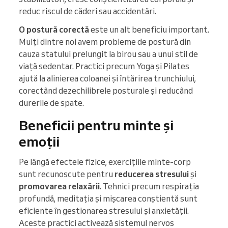
reduc riscul de căderi sau accidentări.
O postură corectă
este un alt beneficiu important.
Mulți dintre noi avem probleme de postură din
cauza statului prelungit la birou sau a unui stil de
viață sedentar. Practici precum Yoga și Pilates
ajută la alinierea coloanei și întărirea trunchiului,
corectând dezechilibrele posturale și reducând
durerile de spate.
Beneficii pentru minte și
emoții
Pe lângă efectele fizice, exercițiile minte-corp
sunt recunoscute pentru
reducerea stresului
și
promovarea relaxării
. Tehnici precum respirația
profundă, meditația și mișcarea conștientă sunt
eficiente în gestionarea stresului și anxietății.
Aceste practici activează sistemul nervos