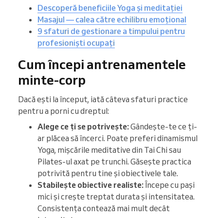
Descoperă beneficiile Yoga și meditației
Masajul — calea către echilibru emoțional
9 sfaturi de gestionare a timpului pentru
profesioniști ocupați
Cum începi antrenamentele
minte-corp
Dacă ești la început, iată câteva sfaturi practice
pentru a porni cu dreptul:
Alege ce ți se potrivește:
Gândește-te ce ți-
ar plăcea să încerci. Poate preferi dinamismul
Yoga, mișcările meditative din Tai Chi sau
Pilates-ul axat pe trunchi. Găsește practica
potrivită pentru tine și obiectivele tale.
Stabilește obiective realiste:
Începe cu pași
mici și crește treptat durata și intensitatea.
Consistența contează mai mult decât