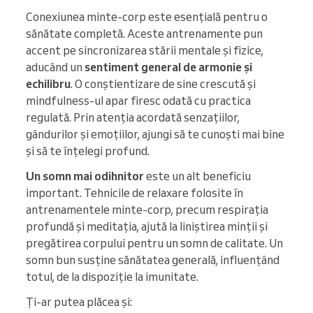
Conexiunea minte-corp este esențială pentru o
sănătate completă. Aceste antrenamente pun
accent pe sincronizarea stării mentale și fizice,
aducând un
sentiment general de armonie și
echilibru
. O conștientizare de sine crescută și
mindfulness-ul apar firesc odată cu practica
regulată. Prin atenția acordată senzațiilor,
gândurilor și emoțiilor, ajungi să te cunoști mai bine
și să te înțelegi profund.
Un somn mai odihnitor
este un alt beneficiu
important. Tehnicile de relaxare folosite în
antrenamentele minte-corp, precum respirația
profundă și meditația, ajută la liniștirea minții și
pregătirea corpului pentru un somn de calitate. Un
somn bun susține sănătatea generală, influențând
totul, de la dispoziție la imunitate.
Ți-ar putea plăcea și: