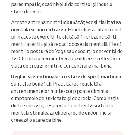
parasimpatic, scad nivelul de cortizol și induc o
stare de calm.
Aceste antrenamente
îmbunătățesc și claritatea
mentală și concentrarea
. Mindfulness-ul antrenat
prin aceste exerciții te ajută să fii prezent, să-ți
menții atenția și să reduci oboseala mentală. Fie că
menții o postură de Yoga sau execuți o secvență de
Tai Chi, disciplina mentală dobândită se reflectă în
viața de zi cu zi printr-o concentrare mai bună.
Reglarea emoțională
și
o stare de spirit mai bună
sunt alte beneficii. Practicarea regulată a
antrenamentelor minte-corp poate diminua
simptomele de anxietate și depresie. Combinația
dintre mișcare, respirație conștientă și atenție
mentală stimulează eliberarea de endorfine și
creează o stare de bine.