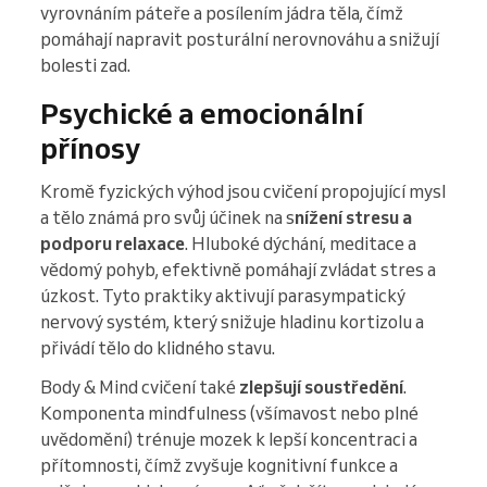
vyrovnáním páteře a posílením jádra těla, čímž
pomáhají napravit posturální nerovnováhu a snižují
bolesti zad.
Psychické a emocionální
přínosy
Kromě fyzických výhod jsou cvičení propojující mysl
a tělo známá pro svůj účinek na s
nížení stresu a
podporu relaxace
. Hluboké dýchání, meditace a
vědomý pohyb, efektivně pomáhají zvládat stres a
úzkost. Tyto praktiky aktivují parasympatický
nervový systém, který snižuje hladinu kortizolu a
přivádí tělo do klidného stavu.
Body & Mind cvičení také
zlepšují soustředění
.
Komponenta mindfulness (všímavost nebo plné
uvědomění) trénuje mozek k lepší koncentraci a
přítomnosti, čímž zvyšuje kognitivní funkce a