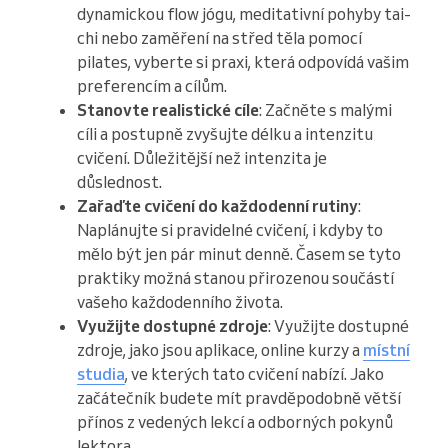
dynamickou flow jógu, meditativní pohyby tai-
chi nebo zaměření na střed těla pomocí
pilates, vyberte si praxi, která odpovídá vašim
preferencím a cílům.
Stanovte realistické cíle
: Začněte s malými
cíli a postupně zvyšujte délku a intenzitu
cvičení. Důležitější než intenzita je
důslednost.
Zařaďte cvičení do každodenní rutiny
:
Naplánujte si pravidelné cvičení, i kdyby to
mělo být jen pár minut denně. Časem se tyto
praktiky možná stanou přirozenou součástí
vašeho každodenního života.
Využijte dostupné zdroje
: Využijte dostupné
zdroje, jako jsou aplikace, online kurzy a
místní
studia
, ve kterých tato cvičení nabízí. Jako
začátečník budete mít pravděpodobně větší
přínos z vedených lekcí a odborných pokynů
lektora.