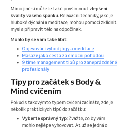
Mimo jiné si můžete také povšimnout
zlepšení
kvality vašeho spánku
. Relaxační techniky, jako je
hluboké dýchání a meditace, mohou pomoci zklidnit
mysl a připravit tělo na odpočinek.
Mohlo by se vám také líbit:
Objevování výhod jógy a meditace
Masáže jako cesta za emoční pohodou
9 time management tipů pro zaneprázdněné
profesionály
Tipy pro začátek s Body &
Mind cvičením
Pokud s takovýmto typem cvičení začínáte, zde je
několik praktických tipů do začátku:
Vyberte správný typ
: Zvažte, co by vám
mohlo nejlépe vyhovovat. Ať už se jedná o