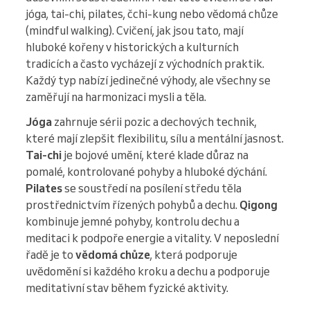
jóga, tai-chi, pilates, čchi-kung nebo vědomá chůze
(mindful walking). Cvičení, jak jsou tato, mají
hluboké kořeny v historických a kulturních
tradicích a často vycházejí z východních praktik.
Každý typ nabízí jedinečné výhody, ale všechny se
zaměřují na harmonizaci mysli a těla.
Jóga
zahrnuje sérii pozic a dechových technik,
které mají zlepšit flexibilitu, sílu a mentální jasnost.
Tai-chi
je bojové umění, které klade důraz na
pomalé, kontrolované pohyby a hluboké dýchání.
Pilates
se soustředí na posílení středu těla
prostřednictvím řízených pohybů a dechu.
Qigong
kombinuje jemné pohyby, kontrolu dechu a
meditaci k podpoře energie a vitality. V neposlední
řadě je to
vědomá chůze
, která podporuje
uvědomění si každého kroku a dechu a podporuje
meditativní stav během fyzické aktivity.