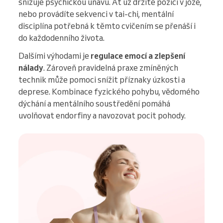
snižuje psychickou únavu. Ať už držíte pozici v józe,
nebo provádíte sekvenci v tai-chi, mentální
disciplína potřebná k těmto cvičením se přenáší i
do každodenního života.
Dalšími výhodami je
regulace emocí a zlepšení
nálady
. Zároveň pravidelná praxe zmíněných
technik může pomoci snížit příznaky úzkosti a
deprese. Kombinace fyzického pohybu, vědomého
dýchání a mentálního soustředění pomáhá
uvolňovat endorfiny a navozovat pocit pohody.