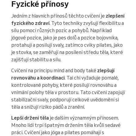
Fyzické přínosy
Jedním z hlavních přínosů těchto cvičení je
zlepšení
fyzického zdraví
. Tyto techniky zvyšují flexibilitu a
sílu pomocí různých pozic a pohybů. Například
jógové pozice, jako je pes dolů a pozice bojovníka,
protahují a posilují svaly, zatímco cviky pilates, jako
je stovka, se zaměřují na posílení středu těla, které
zajišťují stabilitu a sílu.
Cvičení na principu mind and body také
zlepšují
rovnováhu a koordinaci
. Tai chi vyžaduje pomalé,
kontrolované pohyby, které posilují rovnováhu a
vnímání polohy těla v prostoru. Tato cvičení zapojují
stabilizační svaly, podporují celkové uvědomění si
těla a snižují riziko pádů a zranění.
Lepší držení těla
je dalším významným přínosem.
Mnoho lidí trpí špatným držením těla kvůli sedavé
práci. Cvičení jako jóga a pilates pomáhají s