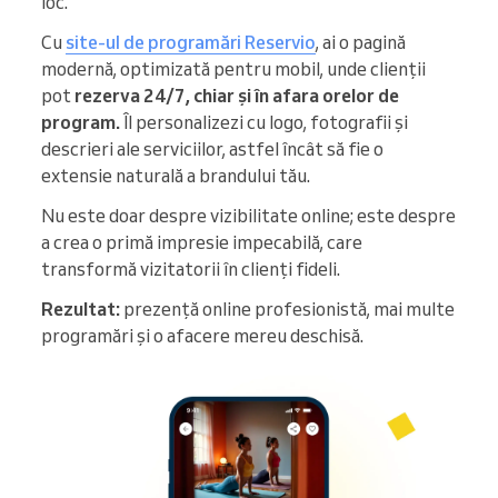
loc.
Cu
site-ul de programări Reservio
, ai o pagină
modernă, optimizată pentru mobil, unde clienții
pot
rezerva 24/7, chiar și în afara orelor de
program.
Îl personalizezi cu logo, fotografii și
descrieri ale serviciilor, astfel încât să fie o
extensie naturală a brandului tău.
Nu este doar despre vizibilitate online; este despre
a crea o primă impresie impecabilă, care
transformă vizitatorii în clienți fideli.
Rezultat:
prezență online profesionistă, mai multe
programări și o afacere mereu deschisă.