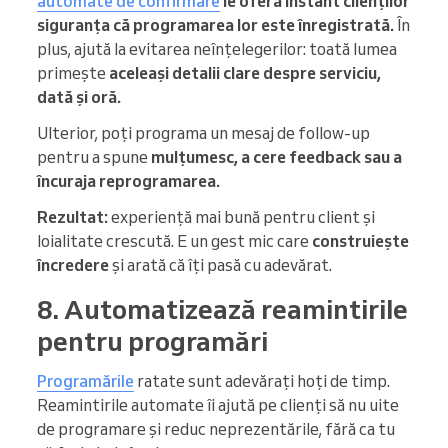
automate de confirmare
le oferă instant clienților
siguranța că programarea lor este înregistrată.
În
plus, ajută la evitarea neînțelegerilor: toată lumea
primește
aceleași detalii clare despre serviciu,
dată și oră.
Ulterior, poți programa un mesaj de follow-up
pentru a spune
mulțumesc, a cere feedback sau a
încuraja reprogramarea.
Rezultat:
experiență mai bună pentru client și
loialitate crescută. E un gest mic care
construiește
încredere
și arată că îți pasă cu adevărat.
8. Automatizează reamintirile
pentru programări
Programările
ratate sunt adevărați hoți de timp.
Reamintirile automate îi ajută pe clienți să nu uite
de programare și reduc neprezentările, fără ca tu