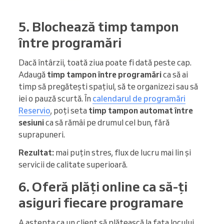
5. Blochează timp tampon
între programări
Dacă întârzii, toată ziua poate fi dată peste cap.
Adaugă
timp tampon
între programări
ca să ai
timp să pregătești spațiul, să te organizezi sau să
iei o pauză scurtă. În
calendarul de programări
Reservio
, poți seta
timp tampon automat între
sesiuni
ca să rămâi pe drumul cel bun, fără
suprapuneri.
Rezultat:
mai puțin stres, flux de lucru mai lin și
servicii de calitate superioară.
6. Oferă plăți online ca să-ți
asiguri fiecare programare
A aștepta ca un client să plătească la fața locului