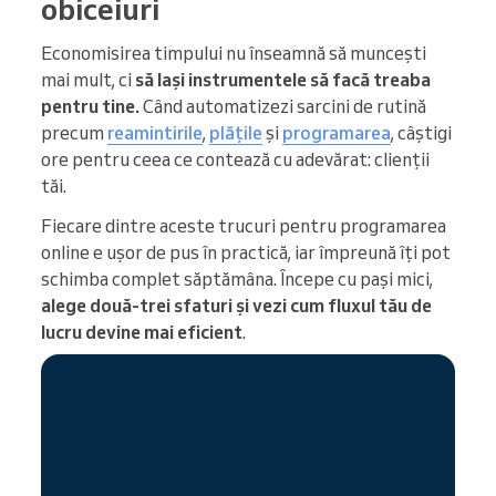
obiceiuri
Economisirea timpului nu înseamnă să muncești
mai mult, ci
să lași instrumentele să facă treaba
pentru tine.
Când automatizezi sarcini de rutină
precum
reamintirile
,
plățile
și
programarea
, câștigi
ore pentru ceea ce contează cu adevărat: clienții
tăi.
Fiecare dintre aceste trucuri pentru programarea
online e ușor de pus în practică, iar împreună îți pot
schimba complet săptămâna. Începe cu pași mici,
alege două-trei sfaturi și vezi cum fluxul tău de
lucru devine mai eficient
.