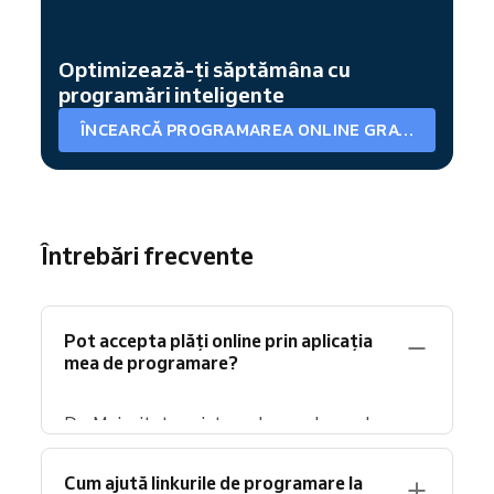
Optimizează-ți săptămâna cu
programări inteligente
ÎNCEARCĂ PROGRAMAREA ONLINE GRATUIT
Întrebări frecvente
Pot accepta plăți online prin aplicația
mea de programare?
Da. Majoritatea sistemelor moderne de
programare permit clienților să
plătească
online direct la rezervare
, ceea ce le asigură
Cum ajută linkurile de programare la