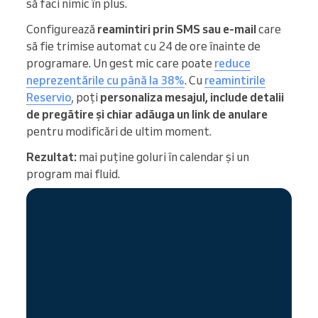
să faci nimic în plus.
Configurează
reamintiri prin SMS sau e-mail
care
să fie trimise automat cu 24 de ore înainte de
programare. Un gest mic care poate
reduce
neprezentările cu până la 38%
. Cu
reamintirile
Reservio
, poți
personaliza mesajul, include detalii
de pregătire și chiar adăuga un link de anulare
pentru modificări de ultim moment.
Rezultat:
mai puține goluri în calendar și un
program mai fluid.