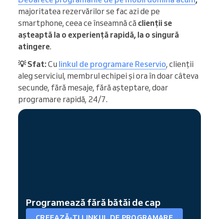
majoritatea rezervărilor se fac azi de pe
smartphone, ceea ce înseamnă că
clienții se
așteaptă la o experiență rapidă, la o singură
atingere
.
💡 Sfat:
Cu
linkul de programare Reservio
, clienții
aleg serviciul, membrul echipei și ora în doar câteva
secunde, fără mesaje, fără așteptare, doar
programare rapidă, 24/7.
Programează fără bătăi de cap
CREEAZĂ-ȚI LINKUL DE PROGRAMARE