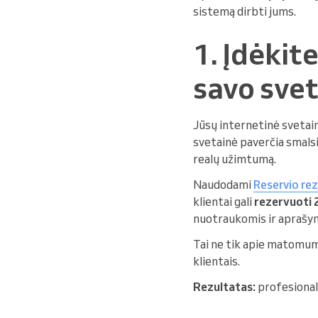
sistemą dirbti jums.
1. Įdėki
savo svet
Jūsų internetinė svetainė
svetainė paverčia smalsi
realų užimtumą.
Naudodami
Reservio rez
klientai gali
rezervuoti 
nuotraukomis ir aprašyma
Tai ne tik apie matomumą 
klientais.
Rezultatas:
profesionalu