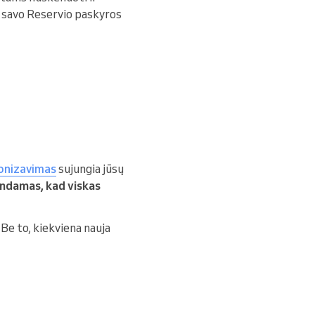
iš savo Reservio paskyros
ronizavimas
sujungia jūsų
indamas, kad viskas
Be to, kiekviena nauja