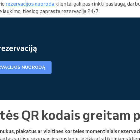
vio
rezervacijos nuoroda
klientai gali pasirinkti paslaugą, darbu
e laukimo, tiesiog paprasta rezervacija 24/7.
rezervaciją
RVACIJOS NUORODĄ
itės QR kodais greitam p
nukus, plakatus ar vizitines korteles momentiniais rezervaci
usietas su jūsų rezervacijos puslapiu, leidžia atsitiktiniams kli