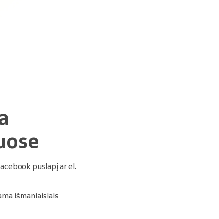
da
kuose
Facebook puslapį ar el.
ama išmaniaisiais