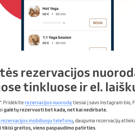
itės rezervacijos nuoro
ose tinkluose ir el. laiš
. Pridėkite
rezervacijos nuorodą
tiesiai į savo Instagram bio, 
ai
galėtų rezervuoti bet kada, net kai nedirbate.
 rezervacijos mobiliuoju telefonu
,
dauguma rezervacijų atliek
i tikisi greitos, vieno paspaudimo patirties
.