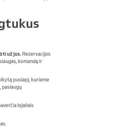
ygtukus
bti už jus.
Rezervacijos
aslaugas, komandą ir
aikytą puslapį, kuriame
, paslaugų
verčia lojaliais
as.