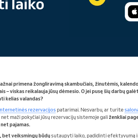
i laiko
Vadovaujate didelei
organizacijai
ažnai primena žongliravimą skambučiais, žinutėmis, kalendor
is – viskas reikalauja jūsų dėmesio. O jei pusę šių darbų g
nti kelias valandas?
internetinės rezervacijos
patarimai. Nesvarbu, ar turite
salon
, net maži pokyčiai jūsų rezervacijų sistemoje gali
ženkliai pag
r net pajamas.
, bet veiksmingų būdų
sutaupyti laiko, padidinti efektyvumą i