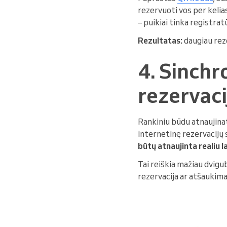
rezervuoti vos per kelia
– puikiai tinka registra
Rezultatas:
daugiau reze
4. Sinchr
rezervaci
Rankiniu būdu atnaujina
internetinę rezervacijų
būtų atnaujinta realiu la
Tai reiškia mažiau dvigu
rezervacija ar atšaukim