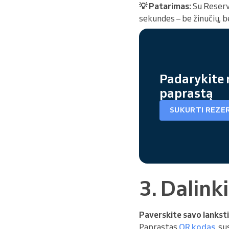
💡 Patarimas:
Su Reser
sekundes – be žinučių, b
Padarykite 
paprastą
SUKURTI REZE
3. Dalink
Paverskite savo lanksti
Paprastas
QR kodas
, s