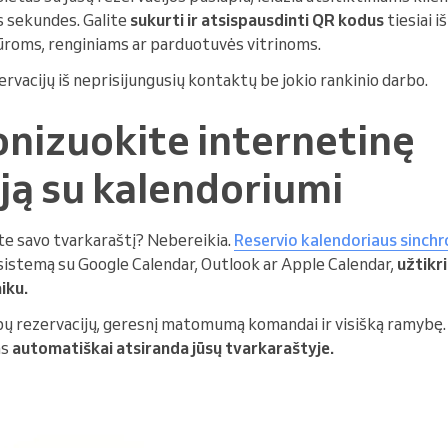
s sekundes. Galite
sukurti ir atsispausdinti QR kodus
tiesiai 
tūroms, renginiams ar parduotuvės vitrinoms.
rvacijų iš neprisijungusių kontaktų be jokio rankinio darbo.
onizuokite internetinę
ją su kalendoriumi
te savo tvarkaraštį? Nebereikia.
Reservio kalendoriaus sinch
 sistemą su Google Calendar, Outlook ar Apple Calendar,
užtikr
iku.
bų rezervacijų, geresnį matomumą komandai ir visišką ramybę. 
as
automatiškai atsiranda jūsų tvarkaraštyje.