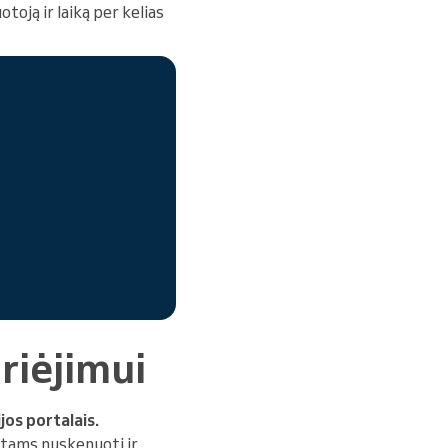
otoją ir laiką per kelias
riėjimui
jos portalais.
entams nuskenuoti ir