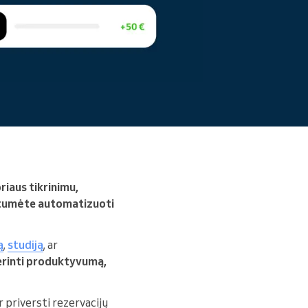
Skaityti daugiau
iaus tikrinimu,
alėtumėte automatizuoti
ą
,
studiją
, ar
erinti produktyvumą,
r priversti rezervacijų