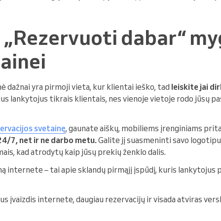
te „Rezervuoti dabar“ m
ainei
 dažnai yra pirmoji vieta, kur klientai ieško, tad
leiskite jai dir
us lankytojus tikrais klientais, nes vienoje vietoje rodo jūsų p
ervacijos svetainę
, gaunate aiškų, mobiliems įrenginiams prit
24/7, net ir ne darbo metu.
Galite jį suasmeninti savo logotipu
is, kad atrodytų kaip jūsų prekių ženklo dalis.
internete – tai apie sklandų pirmąjį įspūdį, kuris lankytojus pa
s įvaizdis internete, daugiau rezervacijų ir visada atviras versl