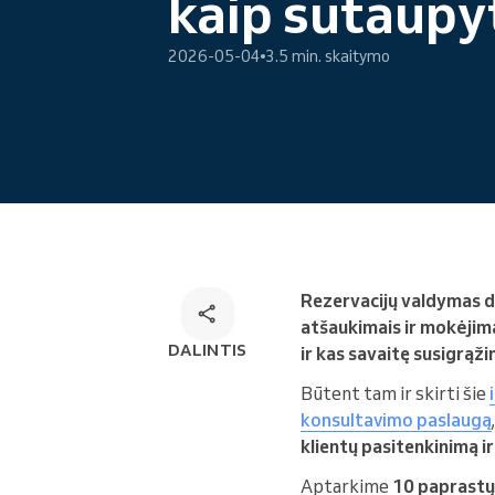
kaip sutaupyt
Internetinė rezervacija
Omnichannel rezervacijų
2026-05-04
3.5 min. skaitymo
sprendimas
Rezervacijų valdymas d
atšaukimais ir mokėjima
DALINTIS
ir kas savaitę susigrąži
Būtent tam ir skirti šie
konsultavimo paslaugą
klientų pasitenkinimą i
Aptarkime
10 paprastų