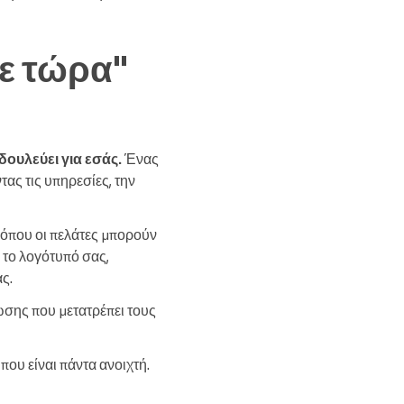
τε τώρα"
δουλεύει για εσάς.
Ένας
ας τις υπηρεσίες, την
α όπου οι πελάτες μπορούν
 το λογότυπό σας,
ς.
ωσης που μετατρέπει τους
που είναι πάντα ανοιχτή.