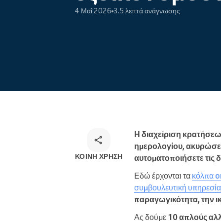
Ηλεκτρονικές κρατήσεις
4 Μαΐ 2026
3.5 λεπτά ανάγνωσης
Omnichannel λύση κρατήσεων
Η διαχείριση κρατήσεων
ημερολογίου, ακυρώσει
ΚΟΙΝΉ ΧΡΉΣΗ
αυτοματοποιήσετε τις δ
Εδώ έρχονται τα
κόλπα o
συμβουλευτική υπηρεσία
παραγωγικότητα, την ι
Ας δούμε
10 απλούς αλ