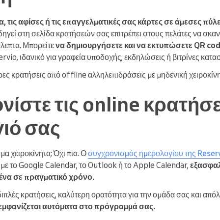
, τις αφίσες ή τις επαγγελματικές σας κάρτες σε άμεσες πύ
ηγεί στη σελίδα κρατήσεών σας επιτρέπει στους πελάτες να σκαν
λεπτα. Μπορείτε
να δημιουργήσετε και να εκτυπώσετε QR co
rvio, ιδανικό για γραφεία υποδοχής, εκδηλώσεις ή βιτρίνες κατα
ες κρατήσεις από offline αλληλεπιδράσεις με μηδενική χειροκίν
νίστε τις online κρατήσε
ιό σας
α χειροκίνητα; Όχι πια. Ο
συγχρονισμός ημερολογίου της Reser
ε το Google Calendar, το Outlook ή το Apple Calendar,
εξασφαλ
να σε πραγματικό χρόνο.
διπλές κρατήσεις, καλύτερη ορατότητα για την ομάδα σας και απόλ
εμφανίζεται αυτόματα στο πρόγραμμά σας.