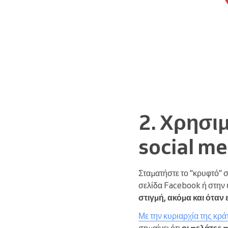
2. Χρησι
social me
Σταματήστε το "κρυφτό" 
σελίδα Facebook ή στην 
στιγμή, ακόμα και όταν 
Με την κυριαρχία της κρά
σημαίνει ότι
οι πελάτες 