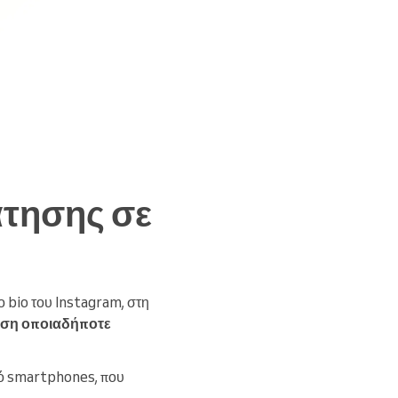
άτησης σε
 bio του Instagram, στη
ηση οποιαδήποτε
πό smartphones, που