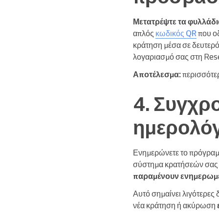
Μετατρέψτε τα φυλλάδια
απλός
κωδικός QR
που οδ
κράτηση μέσα σε δευτερό
λογαριασμό σας στη Rese
Αποτέλεσμα:
περισσότερ
4. Συγχρο
ημερολόγ
Ενημερώνετε το πρόγραμμ
σύστημα κρατήσεών σας μ
παραμένουν ενημερωμέ
Αυτό σημαίνει λιγότερες 
νέα κράτηση ή ακύρωση