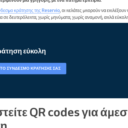
δεσμο κράτησης της Reservio
, οι πελάτες μπορούν να επιλέξουν
 σε δευτερόλεπτα, χωρίς μηνύματα, χωρίς αναμονή, απλά εύκολ
κράτηση εύκολη
ΤΟ ΣΎΝΔΕΣΜΟ ΚΡΆΤΗΣΗΣ ΣΑΣ
στείτε QR codes για άμε
η