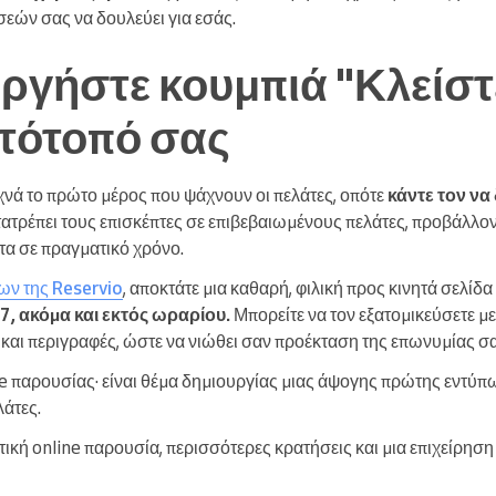
σεών σας να δουλεύει για εσάς.
υργήστε κουμπιά "Κλείσ
στότοπό σας
χνά το πρώτο μέρος που ψάχνουν οι πελάτες, οπότε
κάντε τον να 
τρέπει τους επισκέπτες σε επιβεβαιωμένους πελάτες, προβάλλοντ
τα σε πραγματικό χρόνο.
ων της Reservio
, αποκτάτε μια καθαρή, φιλική προς κινητά σελίδ
, ακόμα και εκτός ωραρίου.
Μπορείτε να τον εξατομικεύσετε με
αι περιγραφές, ώστε να νιώθει σαν προέκταση της επωνυμίας σα
ne παρουσίας· είναι θέμα δημιουργίας μιας άψογης πρώτης εντύπ
λάτες.
ική online παρουσία, περισσότερες κρατήσεις και μια επιχείρηση 