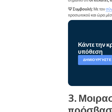
💡 Συμβουλή:
Με τον
σύν
προσωπικού και ώρα μέσα
Κάντε την 
υπόθεση
ΔΗΜΙΟΥΡΓΉΣΤΕ 
3. Μοιρα
πρόσβασ