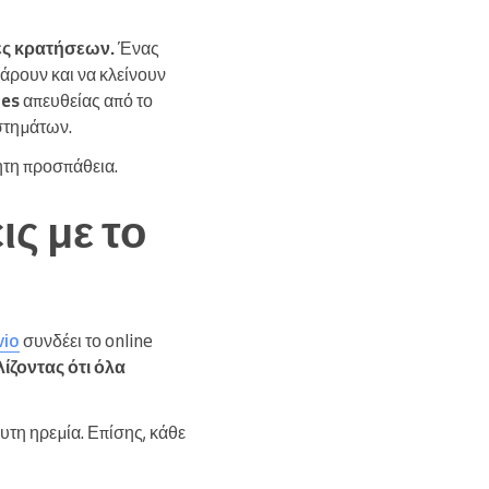
λες κρατήσεων.
Ένας
άρουν και να κλείνουν
des
απευθείας από το
στημάτων.
ητη προσπάθεια.
ις με το
vio
συνδέει το online
ίζοντας ότι όλα
υτη ηρεμία. Επίσης, κάθε