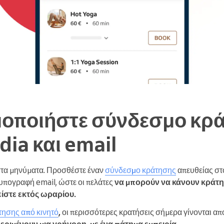
μοποιήστε σύνδεσμο κρ
dia και email
στα μηνύματα. Προσθέστε έναν
σύνδεσμο κράτησης
απευθείας στο
υπογραφή email, ώστε οι πελάτες
να μπορούν να κάνουν κράτ
είστε εκτός ωραρίου.
τησης από κινητό
,
οι περισσότερες κρατήσεις σήμερα γίνονται α
περιμένουν μια γρήγορη, με ένα πάτημα εμπειρία
.