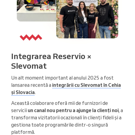
Integrarea Reservio ×
Slevomat
Un alt moment important al anului 2025 a fost
lansarea recentă a
integrării cu Slevomat în Cehia
și Slovacia
.
Această colaborare oferă mii de furnizori de
servicii
un canal nou pentru a ajunge la clienți noi
, a
transforma vizitatorii ocazionali în clienți fideli și a
gestiona toate programările dintr-o singură
platformă.