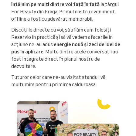
întâlnim pe mulți dintre voi față în față
la târgul
For Beauty din Praga. Primul nostru eveniment
offline a fost cu adevărat memorabil.
Discuțiile directe cu voi, să aflăm cum folosiți
Reservio în practică și să vă vedem afacerile în
acțiune ne-au adus
energie nouă și zeci de idei de
pus în aplicare
. Multe dintre acele conversații au
fost integrate direct în planul nostru de
dezvoltare.
Tuturor celor care ne-au vizitat standul: vă
mulțumim pentru primirea călduroasă.