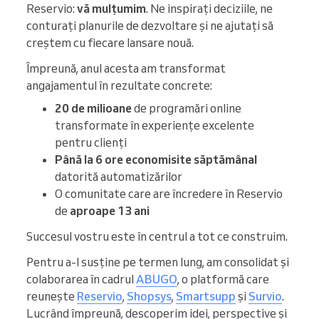
Reservio:
vă mulțumim
. Ne inspirați deciziile, ne
conturați planurile de dezvoltare și ne ajutați să
creștem cu fiecare lansare nouă.
Împreună, anul acesta am transformat
angajamentul în rezultate concrete:
20 de milioane
de programări online
transformate în experiențe excelente
pentru clienți
Până la 6 ore economisite săptămânal
datorită automatizărilor
O comunitate care are încredere în Reservio
de
aproape 13 ani
Succesul vostru este în centrul a tot ce construim.
Pentru a-l susține pe termen lung, am consolidat și
colaborarea în cadrul
ABUGO
, o platformă care
reunește
Reservio
,
Shopsys
,
Smartsupp
și
Survio
.
Lucrând împreună, descoperim idei, perspective și