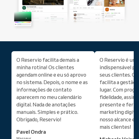
O Reservio facilita demais a
O Reservio é um
minha rotina! Os clientes
indispensável pa
agendam online e eu só aprovo
seus clientes. O
no sistema. Depois, o nome e as
facilita a gestão
informações de contato
lugar. Com progr
aparecem no meu calendário
fidelidade, assin
digital. Nada de anotações
presente e ferr
manuais. Simples e prático.
marketing digita
Obrigado, Reservio!
nosso alcance e 
mais clientes!
Pavel Ondra
Masseur