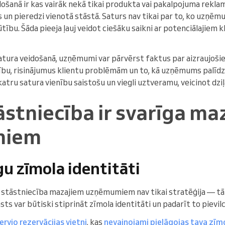
ošanā ir kas vairāk nekā tikai produkta vai pakalpojuma reklamē
 un pieredzi vienotā stāstā. Saturs nav tikai par to, ko uzņēm
ūtību. Šāda pieeja ļauj veidot ciešāku saikni ar potenciālajiem 
satura veidošanā, uzņēmumi var pārvērst faktus par aizraujoši
ību, risinājumus klientu problēmām un to, kā uzņēmums palīdz
atru satura vienību saistošu un viegli uztveramu, veicinot dziļā
stniecība ir svarīga ma
miem
gu zīmola identitāti
 stāstniecība mazajiem uzņēmumiem nav tikai stratēģija — tā 
sts var būtiski stiprināt zīmola identitāti un padarīt to pievil
ervio rezervācijas vietni
, kas
nevainojami pielāgojas tava zīmo