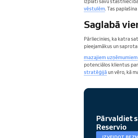
Izplati savu stāstniecīb
vēstulēm
. Tas paplašin
Saglabā vie
Pārliecinies, ka katra sa
pieejamākus un saprotam
mazajiem uzņēmumiem
potenciālos klientus par
stratēģijā
un vēro, kā ma
Pārvaldiet s
Reservio
IZVEIDOT BEZ