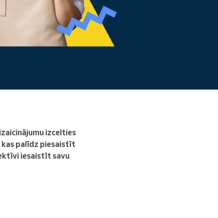
Lasīt vairāk
zaicinājumu izcelties
kas palīdz piesaistīt
tīvi iesaistīt savu