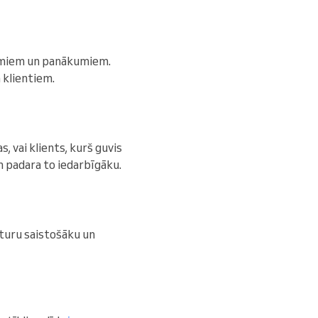
jumiem un panākumiem.
 klientiem.
s, vai klients, kurš guvis
n padara to iedarbīgāku.
aturu saistošāku un