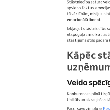
Stāstniecība satura veid
apvieno faktus, emocijas
tā vērtībām, misiju un b
emocionālā līmenī
.
Iekļaujot stāstniecību 
atspoguļo zīmola attīst
stāstījuma stils padara k
Kāpēc stā
uzņēmu
Veido spēcī
Konkurences pilnā tirgū
Unikāls un aizraujošs stā
Pacel savu zīmolu ar
Res