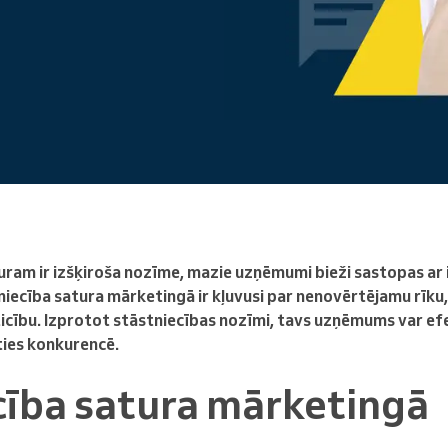
Enterprise
Jūs vadāt lielu organizāciju
uram ir izšķiroša nozīme, mazie uzņēmumi bieži sastopas ar i
iecība satura mārketingā ir kļuvusi par nenovērtējamu rīku, 
cību. Izprotot stāstniecības nozīmi, tavs uzņēmums var efek
ties konkurencē.
cība satura mārketingā