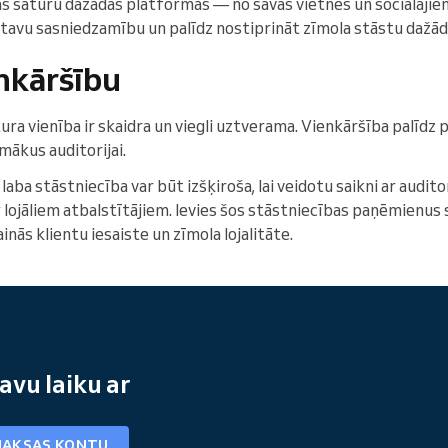
as saturu dažādās platformās — no savas vietnes un sociālajie
a tavu sasniedzamību un palīdz nostiprināt zīmola stāstu dažād
nkāršību
tura vienība ir skaidra un viegli uztverama. Vienkāršība palīdz
ākus auditorijai.
laba stāstniecība var būt izšķiroša, lai veidotu saikni ar audit
 lojāliem atbalstītājiem. Ievies šos stāstniecības paņēmienus
inās klientu iesaiste un zīmola lojalitāte.
avu laiku ar
MAKSAS KONTU