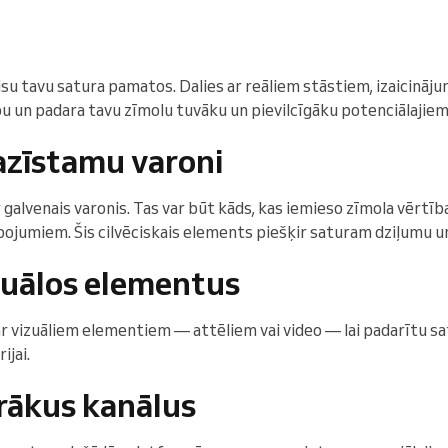
u tavu satura pamatos. Dalies ar reāliem stāstiem, izaicinā
bu un padara tavu zīmolu tuvāku un pievilcīgāku potenciālajiem
pazīstamu varoni
r galvenais varonis. Tas var būt kāds, kas iemieso zīmola vērtība
ojumiem. Šis cilvēciskais elements piešķir saturam dziļumu u
zuālos elementus
ar vizuāliem elementiem — attēliem vai video — lai padarītu s
ijai.
rākus kanālus