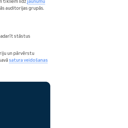
m tīkliem līdz
jaunumu
ās auditorijas grupās.
 padarīt stāstus
oriju un pārvērstu
 savā
satura veidošanas