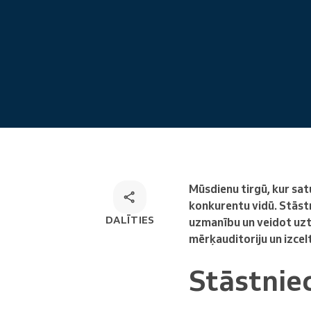
Tiešsaistes pieraksts
Omnichannel rezervēšanas
risinājums
Mūsdienu tirgū, kur sat
konkurentu vidū. Stāstn
DALĪTIES
uzmanību un veidot uzti
mērķauditoriju un izcel
Stāstnie