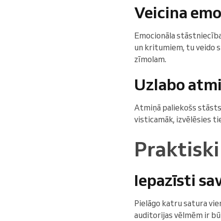
Veicina emo
Emocionāla stāstniecība 
un kritumiem, tu veido sp
zīmolam.
Uzlabo atmi
Atmiņā paliekošs stāsts 
visticamāk, izvēlēsies 
Praktiski
Iepazīsti s
Pielāgo katru satura vi
auditorijas vēlmēm ir būt