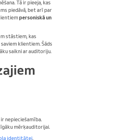
šana. Tā ir pieeja, kas
ums piedāvā, bet arī par
klientiem
personiskā un
em stāstiem, kas
 saviem klientiem. Šāds
ku saikni ar auditoriju.
zajiem
ir nepieciešamība.
cīgāku mērķauditorijai.
la identitātei
.