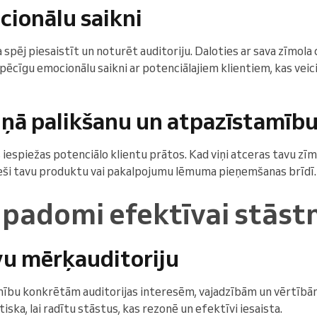
cionālu saikni
spēj piesaistīt un noturēt auditoriju. Daloties ar sava zīmol
ēcīgu emocionālu saikni ar potenciālajiem klientiem, kas veicina
ņā palikšanu un atpazīstamīb
iespiežas potenciālo klientu prātos. Kad viņi atceras tavu zīmo
tieši tavu produktu vai pakalpojumu lēmuma pieņemšanas brīdī.
 padomi efektīvai stāst
avu mērķauditoriju
enību konkrētām auditorijas interesēm, vajadzībām un vērtībā
iska, lai radītu stāstus, kas rezonē un efektīvi iesaista.