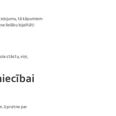
a ceļojumu, tā kāpumiem
 lielāku lojalitāti
u
la stāstu, viņi,
niecībai
m. Izpratne par