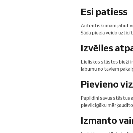
Esi patiess
Autentiskumam jābūt vis
Šāda pieeja veido uzticī
Izvēlies at
Lieliskos stāstos bieži i
labumu no taviem pakalp
Pievieno vi
Papildini savus stāstus 
pievilcīgāku mērķauditor
Izmanto vai