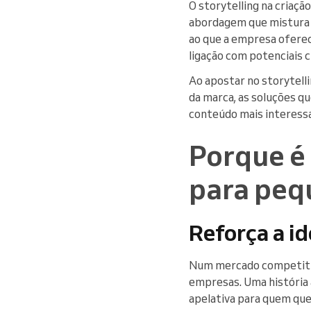
O storytelling na criaç
abordagem que mistura f
ao que a empresa oferec
ligação com potenciais 
Ao apostar no storytell
da marca, as soluções qu
conteúdo mais interessan
Porque é 
para peq
Reforça a i
Num mercado competitiv
empresas. Uma história 
apelativa para quem que