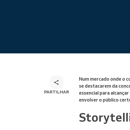
Marcações online
Solução de marcação
omnicanal
Num mercado onde o co
se destacarem da conco
PARTILHAR
essencial para alcançar
envolver o público certo
Storytel