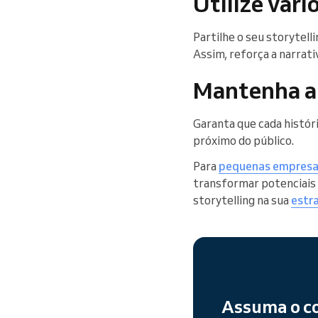
Utilize vári
Partilhe o seu storytell
Assim, reforça a narrati
Mantenha a 
Garanta que cada históri
próximo do público.
Para
pequenas empres
transformar potenciais 
storytelling na sua
estr
Assuma o co