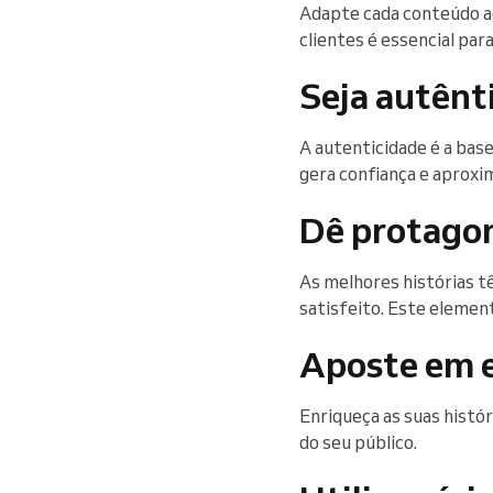
Adapte cada conteúdo ao
clientes é essencial par
Seja autênt
A autenticidade é a base
gera confiança e aproxim
Dê protagon
As melhores histórias t
satisfeito. Este eleme
Aposte em e
Enriqueça as suas histó
do seu público.