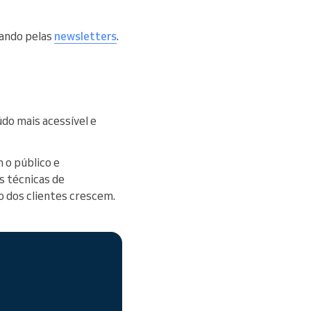
sando pelas
newsletters
.
údo mais acessível e
m o público e
s técnicas de
o dos clientes crescem.