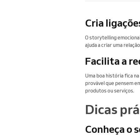
Cria ligaçõ
O storytelling emocional 
ajuda a criar uma relaçã
Facilita a r
Uma boa história fica na
provável que pensem em
produtos ou serviços.
Dicas prá
Conheça o s