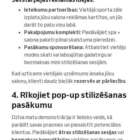
Ieteikumu partnerības:
Vietējā sporta zāle
izplata jūsu salona reklāmas kartītes, un jūs
darāt to pašu viņu labā.
Pakalpojumu komplekti:
Piedāvājiet spa +
salona paketi pilnai skaistuma pieredzei.
Pasākumu sponsorēšana:
Atbalstiet vietējo
modes skati vai labsajūtas gadatirgu ar
bezmaksas mini stilizēšanas sesijām.
Kad uzticams vietējais uzņēmums iesaka jūsu
salonu, klienti daudz biežāk
rezervēs ar pārliecību
.
4. Rīkojiet pop-up stilizēšanas
pasākumu
Dzīva matu demonstrācija ir lielisks veids, kā
parādīt savas prasmes un piesaistīt potenciālos
klientus. Piedāvājiet
ātras stilizēšanas sesijas
vai
bezmaksas konsultācijas
vietējos pasākumos un