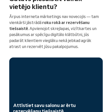
vietējo klientu?
Ārpus interneta mārketings nav novecojis — tam
vienkārši jāstrādā
roku rokā ar rezervēšanu
tiešsaistē
. Apvienojot skrejlapas, vizītkartes un
pasākumus ar spēcīgu digitālo klātbūtni, jūs
padarāt klientiem vieglāku nekā jebkad agrāk
atrast un rezervēt jūsu pakalpojumus.
Attīstiet savu salonu ar ērtu
rezervēšanu tiešsaistē