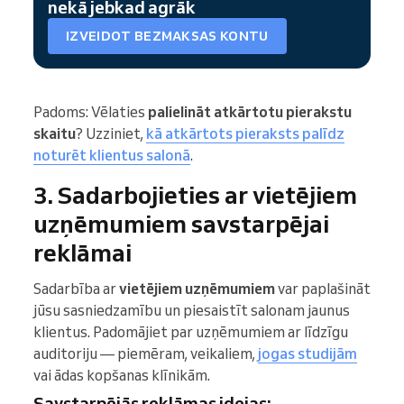
nekā jebkad agrāk
IZVEIDOT BEZMAKSAS KONTU
Padoms: Vēlaties
palielināt atkārtotu pierakstu
skaitu
? Uzziniet,
kā atkārtots pieraksts palīdz
noturēt klientus salonā
.
3. Sadarbojieties ar vietējiem
uzņēmumiem savstarpējai
reklāmai
Sadarbība ar
vietējiem uzņēmumiem
var paplašināt
jūsu sasniedzamību un piesaistīt salonam jaunus
klientus. Padomājiet par uzņēmumiem ar līdzīgu
auditoriju — piemēram, veikaliem,
jogas studijām
vai ādas kopšanas klīnikām.
Savstarpējās reklāmas idejas: