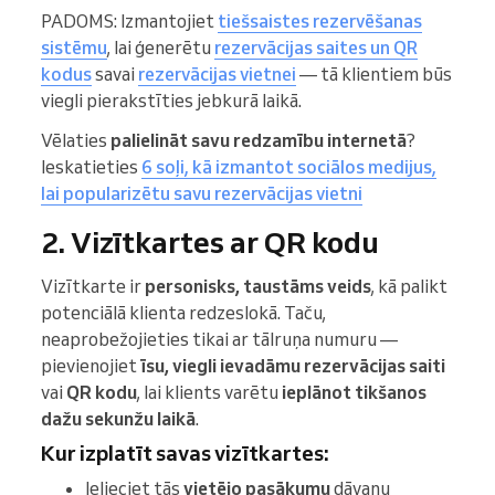
PADOMS: Izmantojiet
tiešsaistes rezervēšanas
sistēmu
, lai ģenerētu
rezervācijas saites un QR
kodus
savai
rezervācijas vietnei
— tā klientiem būs
viegli pierakstīties jebkurā laikā.
Vēlaties
palielināt savu redzamību internetā
?
Ieskatieties
6 soļi, kā izmantot sociālos medijus,
lai popularizētu savu rezervācijas vietni
2. Vizītkartes ar QR kodu
Vizītkarte ir
personisks, taustāms veids
, kā palikt
potenciālā klienta redzeslokā. Taču,
neaprobežojieties tikai ar tālruņa numuru —
pievienojiet
īsu, viegli ievadāmu rezervācijas saiti
vai
QR kodu
, lai klients varētu
ieplānot tikšanos
dažu sekunžu laikā
.
Kur izplatīt savas vizītkartes:
Ielieciet tās
vietējo pasākumu
dāvanu