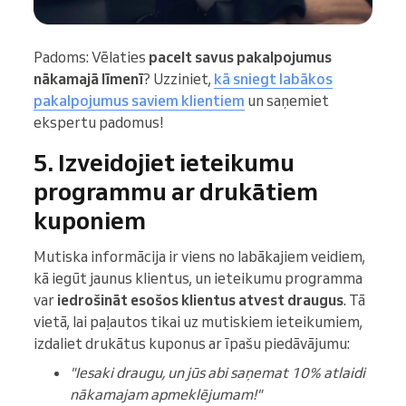
Padoms: Vēlaties
pacelt savus pakalpojumus
nākamajā līmenī
? Uzziniet,
kā sniegt labākos
pakalpojumus saviem klientiem
un saņemiet
ekspertu padomus!
5. Izveidojiet ieteikumu
programmu ar drukātiem
kuponiem
Mutiska informācija ir viens no labākajiem veidiem,
kā iegūt jaunus klientus, un ieteikumu programma
var
iedrošināt esošos klientus atvest draugus
. Tā
vietā, lai paļautos tikai uz mutiskiem ieteikumiem,
izdaliet drukātus kuponus ar īpašu piedāvājumu:
"Iesaki draugu, un jūs abi saņemat 10% atlaidi
nākamajam apmeklējumam!"