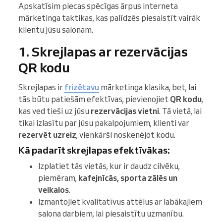
Apskatīsim piecas spēcīgas ārpus interneta
mārketinga taktikas, kas palīdzēs piesaistīt vairāk
klientu jūsu salonam.
1. Skrejlapas ar rezervācijas
QR kodu
Skrejlapas ir
frizētavu
mārketinga klasika, bet, lai
tās būtu patiešām efektīvas, pievienojiet
QR kodu
,
kas ved tieši uz jūsu
rezervācijas vietni
. Tā vietā, lai
tikai izlasītu par jūsu pakalpojumiem, klienti var
rezervēt uzreiz
, vienkārši noskenējot kodu.
Kā padarīt skrejlapas efektīvākas:
Izplatiet tās vietās, kur ir daudz cilvēku,
piemēram,
kafejnīcās, sporta zālēs un
veikalos
.
Izmantojiet kvalitatīvus attēlus ar labākajiem
salona darbiem, lai piesaistītu uzmanību.