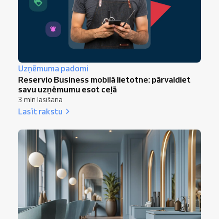
Uzņēmuma padomi
Reservio Business mobilā lietotne: pārvaldiet
savu uzņēmumu esot ceļā
3 min lasīšana
Lasīt rakstu