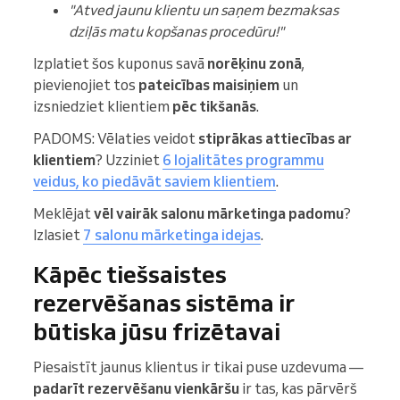
"Atved jaunu klientu un saņem bezmaksas
dziļās matu kopšanas procedūru!"
Izplatiet šos kuponus savā
norēķinu zonā
,
pievienojiet tos
pateicības maisiņiem
un
izsniedziet klientiem
pēc tikšanās
.
PADOMS: Vēlaties veidot
stiprākas attiecības ar
klientiem
? Uzziniet
6 lojalitātes programmu
veidus, ko piedāvāt saviem klientiem
.
Meklējat
vēl vairāk salonu mārketinga padomu
?
Izlasiet
7 salonu mārketinga idejas
.
Kāpēc tiešsaistes
rezervēšanas sistēma ir
būtiska jūsu frizētavai
Piesaistīt jaunus klientus ir tikai puse uzdevuma —
padarīt rezervēšanu vienkāršu
ir tas, kas pārvērš