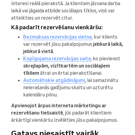
interesi reālā pierakstā. Ja klientam jāzvana darba
laikā vai jāgaida atbilde sociālajos tīklos, viņš var
atteikties un rezervēt citur.
Kā padarīt rezervēšanu vienkāršu:
Bezmaksas rezervācijas vietne
, kur klients
var rezervēt jūsu pakalpojumus
jebkurā laikā,
jebkurā vietā
.
Kopīgojama rezervācijas saite
, ko pievienot
skrejlapām, vizītkartēm un sociālajiem
tīkliem
ātrai un ērtai pierakstīšanai.
Automātiskie atgādinājumi
, lai samazinātu
neierašanās gadījumu skaitu un uzturētu
kalendāru pilnu.
Apvienojot ārpus interneta mārketingu ar
rezervēšanu tiešsaistē
, jūs padarāt klientiem
ārkārtīgi vienkāršu izvēlēties jūsu pakalpojumus.
Gatavs piesaistīt vairāk