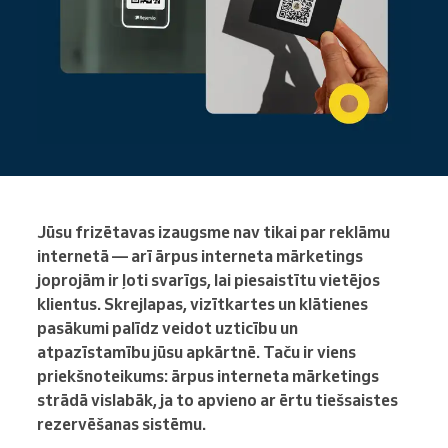
Jūsu frizētavas izaugsme nav tikai par reklāmu
internetā — arī ārpus interneta mārketings
joprojām ir ļoti svarīgs, lai piesaistītu vietējos
klientus. Skrejlapas, vizītkartes un klātienes
pasākumi palīdz veidot uzticību un
atpazīstamību jūsu apkārtnē. Taču ir viens
priekšnoteikums: ārpus interneta mārketings
strādā vislabāk, ja to apvieno ar ērtu tiešsaistes
rezervēšanas sistēmu.