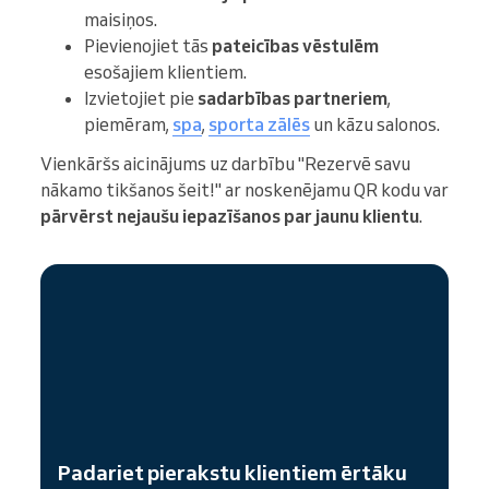
maisiņos.
Pievienojiet tās
pateicības vēstulēm
esošajiem klientiem.
Izvietojiet pie
sadarbības partneriem
,
piemēram,
spa
,
sporta zālēs
un kāzu salonos.
Vienkāršs aicinājums uz darbību "Rezervē savu
nākamo tikšanos šeit!" ar noskenējamu QR kodu var
pārvērst nejaušu iepazīšanos par jaunu klientu
.
Padariet pierakstu klientiem ērtāku