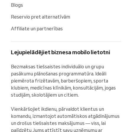
Blogs
Reservio pret alternatīvām
Affiliate un partnerības
Lejupielādējiet biznesa mobilo lietotni
Bezmaksas tiešsaistes individuālo un grupu 
pasākumu plānošanas programmatūra. Ideāli 
piemērota frizētavām, barberšopiem, sporta 
klubiem, medicīnas klīnikām, konsultācijām, jogas 
studijām, skolotājiem un citiem.

Vienkāršojiet ikdienu, pārvaldot klientus un 
komandu, izmantojot automātiskos atgādinājumus 
un drošus tiešsaistes maksājumus — viss, lai 
palīdzētu Jums attīstīt savu uzņēmumu ar 