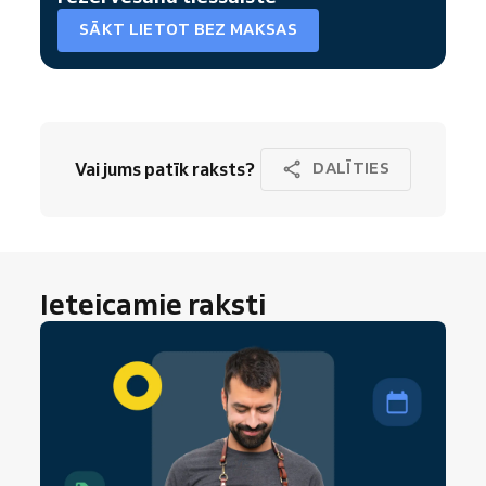
SĀKT LIETOT BEZ MAKSAS
Vai jums patīk raksts?
DALĪTIES
Ieteicamie raksti