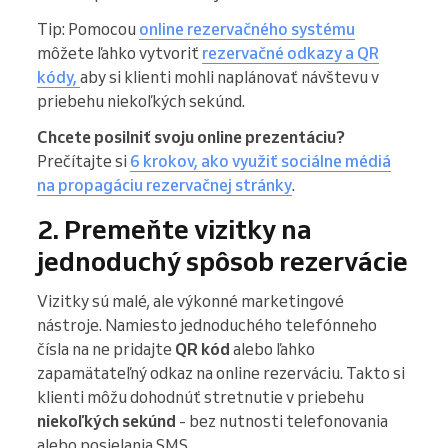
Tip: Pomocou
online rezervačného systému
môžete ľahko vytvoriť
rezervačné odkazy a QR
kódy,
aby si klienti mohli naplánovať návštevu v
priebehu niekoľkých sekúnd.
Chcete posilniť svoju online prezentáciu?
Prečítajte si
6 krokov, ako využiť sociálne médiá
na propagáciu rezervačnej stránky
.
2. Premeňte vizitky na
jednoduchý spôsob rezervácie
Vizitky sú malé, ale výkonné marketingové
nástroje. Namiesto jednoduchého telefónneho
čísla na ne pridajte
QR kód
alebo ľahko
zapamätateľný odkaz na online rezerváciu. Takto si
klienti môžu dohodnúť stretnutie v priebehu
niekoľkých sekúnd
- bez nutnosti telefonovania
alebo posielania SMS.