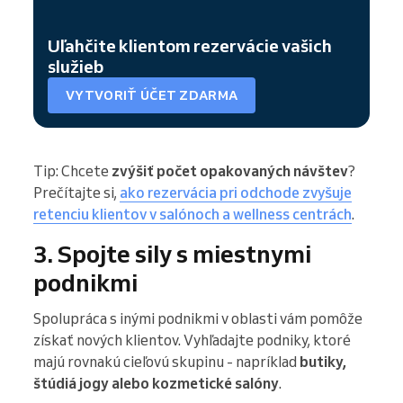
Uľahčite klientom rezervácie vašich
služieb
VYTVORIŤ ÚČET ZDARMA
Tip: Chcete
zvýšiť počet opakovaných návštev
?
Prečítajte si,
ako rezervácia pri odchode zvyšuje
retenciu klientov v salónoch a wellness centrách
.
3. Spojte sily s miestnymi
podnikmi
Spolupráca s inými podnikmi v oblasti vám pomôže
získať nových klientov. Vyhľadajte podniky, ktoré
majú rovnakú cieľovú skupinu - napríklad
butiky,
štúdiá jogy alebo kozmetické salóny
.