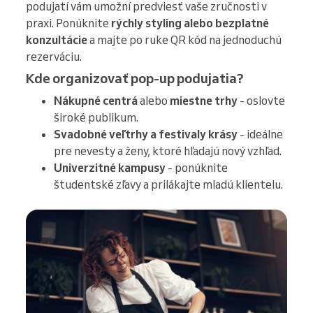
podujatí vám umožní predviesť vaše zručnosti v
praxi. Ponúknite
rýchly styling alebo bezplatné
konzultácie
a majte po ruke QR kód na jednoduchú
rezerváciu.
Kde organizovať pop-up podujatia?
Nákupné centrá
alebo
miestne trhy
- oslovte
široké publikum.
Svadobné veľtrhy a festivaly krásy
- ideálne
pre nevesty a ženy, ktoré hľadajú nový vzhľad.
Univerzitné kampusy
- ponúknite
študentské zľavy a prilákajte mladú klientelu.