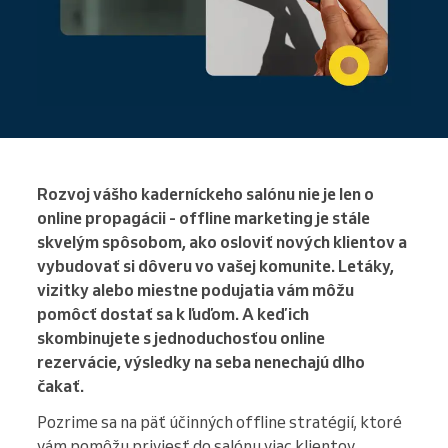
Rozvoj vášho kaderníckeho salónu nie je len o
online propagácii - offline marketing je stále
skvelým spôsobom, ako osloviť nových klientov a
vybudovať si dôveru vo vašej komunite. Letáky,
vizitky alebo miestne podujatia vám môžu
pomôcť dostať sa k ľuďom. A keď ich
skombinujete s jednoduchosťou online
rezervácie, výsledky na seba nenechajú dlho
čakať.
Pozrime sa na päť účinných offline stratégií, ktoré
vám pomôžu priviesť do salónu viac klientov.