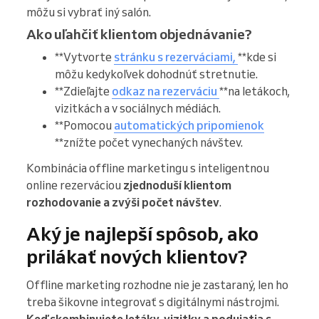
môžu si vybrať iný salón.
Ako uľahčiť klientom objednávanie?
**Vytvorte
stránku s rezerváciami,
**kde si
môžu kedykoľvek dohodnúť stretnutie.
**Zdieľajte
odkaz na rezerváciu
**na letákoch,
vizitkách a v sociálnych médiách.
**Pomocou
automatických pripomienok
**znížte počet vynechaných návštev.
Kombinácia offline marketingu s inteligentnou
online rezerváciou
zjednoduší klientom
rozhodovanie a zvýši počet návštev
.
Aký je najlepší spôsob, ako
prilákať nových klientov?
Offline marketing rozhodne nie je zastaraný, len ho
treba šikovne integrovať s digitálnymi nástrojmi.
Keď skombinujete letáky, vizitky a podujatia s