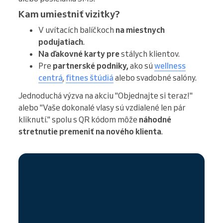
Kam umiestniť vizitky?
V uvítacích balíčkoch
na miestnych
podujatiach
.
Na ďakovné karty pre
stálych klientov.
Pre
partnerské podniky,
ako sú
wellness
centrá
,
fitnes štúdiá
alebo svadobné salóny.
Jednoduchá výzva na akciu "Objednajte si teraz!"
alebo "Vaše dokonalé vlasy sú vzdialené len pár
kliknutí." spolu s QR kódom môže
náhodné
stretnutie premeniť na nového klienta
.