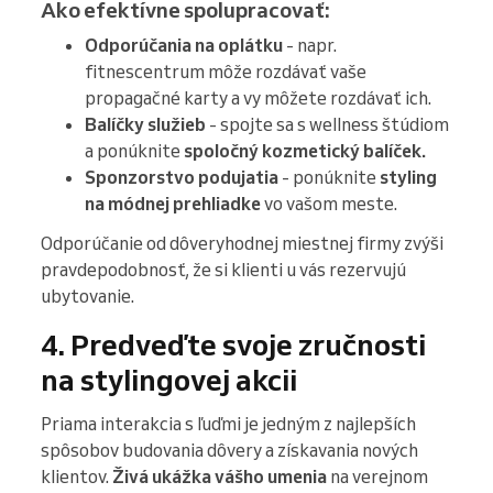
Ako efektívne spolupracovať:
Odporúčania na oplátku
- napr.
fitnescentrum môže rozdávať vaše
propagačné karty a vy môžete rozdávať ich.
Balíčky služieb
- spojte sa s wellness štúdiom
a ponúknite
spoločný kozmetický balíček.
Sponzorstvo podujatia
- ponúknite
styling
na módnej prehliadke
vo vašom meste.
Odporúčanie od dôveryhodnej miestnej firmy zvýši
pravdepodobnosť, že si klienti u vás rezervujú
ubytovanie.
4. Predveďte svoje zručnosti
na stylingovej akcii
Priama interakcia s ľuďmi je jedným z najlepších
spôsobov budovania dôvery a získavania nových
klientov.
Živá ukážka vášho umenia
na verejnom