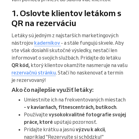
1. Oslovte klientov letákom s
QR na rezerváciu
Letáky sú jedným z najstarších marketingových
nástrojov
kaderníkov
- a stále fungujú skvele. Aby
ste však dosiahli skutočné výsledky, nestačí len
informovať o svojich službách. Pridajte do letáku
QR kód,
ktorý klientov okamžite nasmeruje na vašu
rezervačnú stránku
. Stačí ho naskenovať a termín
je rezervovaný!
Ako čo najlepšie využiť letáky:
Umiestnite ich na frekventovaných miestach
- v kaviarňach, fitnescentrách, butikoch
.
Používajte
vysokokvalitné fotografie svojej
práce, ktoré
upútajú pozornosť.
Pridajte krátku a jasnú
výzvu k akcii
,
napríklad "Rezervujte si schôdzku!"