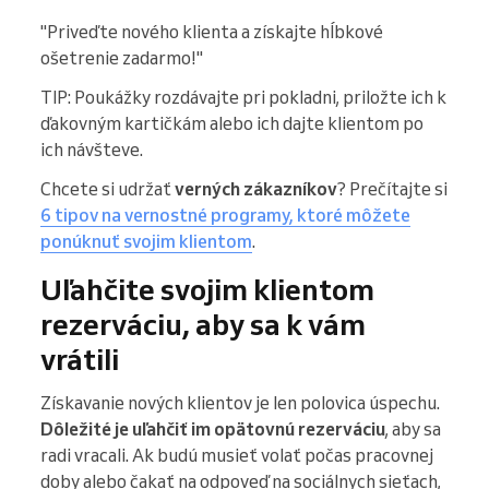
"Priveďte nového klienta a získajte hĺbkové
ošetrenie zadarmo!"
TIP: Poukážky rozdávajte pri pokladni, priložte ich k
ďakovným kartičkám alebo ich dajte klientom po
ich návšteve.
Chcete si udržať
verných zákazníkov
? Prečítajte si
6 tipov na vernostné programy, ktoré môžete
ponúknuť svojim klientom
.
Uľahčite svojim klientom
rezerváciu, aby sa k vám
vrátili
Získavanie nových klientov je len polovica úspechu.
Dôležité je uľahčiť im opätovnú rezerváciu
, aby sa
radi vracali. Ak budú musieť volať počas pracovnej
doby alebo čakať na odpoveď na sociálnych sieťach,