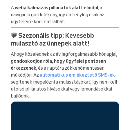
A
webalkalmazás pillanatok alatt elindul
, a
navigáció gördülékeny, így ön tényleg csak az
ügyfeleire koncentrálhat.
💬 Szezonális tipp: Kevesebb
mulasztó az ünnepek alatt!
Ahogy közelednek az év legforgalmasabb hónapjai,
gondoskodjon róla, hogy ügyfelei pontosan
érkezzenek
, és a naptára zökkenőmentesen
működjön. Az
automatikus emlékeztető SMS-ek
segítenek megelőzni a mulasztásokat, így nem kell
utolsó pillanatos hívásokkal vagy lemondásokkal
bajlódnia.