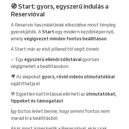
🧭 Start: gyors, egyszerű indulás a
Reservióval
A Reservio használatának elkezdése most tényleg
gyerekjáték. A
Start
egy modern kezdőképernyő,
amely
végigvezet minden fontos beállításon
.
A Start már az első pillanattól segít önnek:
✅ Egy
egyszerű ellenőrzőlistával
gyorsan
végigmehet a beállításokon
🎥 Az alapokat
gyors, rövid videós útmutatókkal
sajátíthatja el
💬 Egyetlen kattintással elérheti az
útmutatókat,
tippeket és támogatást
Így biztos lehet benne, hogy semmi fontos nem
marad ki a beállításból.
Akár most ismerkedik a Reservióval, akár csak