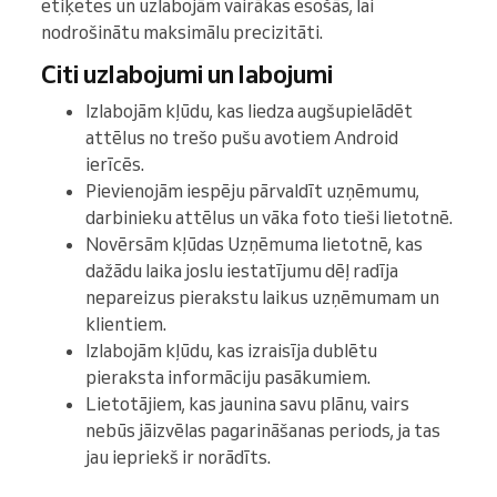
etiķetes un uzlabojām vairākas esošās, lai
nodrošinātu maksimālu precizitāti.
Citi uzlabojumi un labojumi
Izlabojām kļūdu, kas liedza augšupielādēt
attēlus no trešo pušu avotiem Android
ierīcēs.
Pievienojām iespēju pārvaldīt uzņēmumu,
darbinieku attēlus un vāka foto tieši lietotnē.
Novērsām kļūdas Uzņēmuma lietotnē, kas
dažādu laika joslu iestatījumu dēļ radīja
nepareizus pierakstu laikus uzņēmumam un
klientiem.
Izlabojām kļūdu, kas izraisīja dublētu
pieraksta informāciju pasākumiem.
Lietotājiem, kas jaunina savu plānu, vairs
nebūs jāizvēlas pagarināšanas periods, ja tas
jau iepriekš ir norādīts.