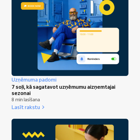
Uzņēmuma padomi
7 soļi, kā sagatavot uzņēmumu aizņemtajai
sezonai
8 min lasīšana
Lasīt rakstu