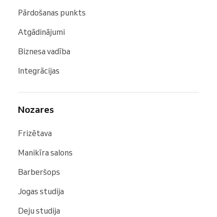
Pārdošanas punkts
Atgādinājumi
Biznesa vadība
Integrācijas
Nozares
Frizētava
Manikīra salons
Barberšops
Jogas studija
Deju studija