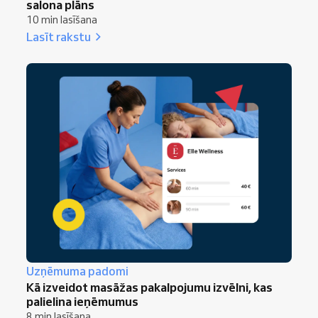
salona plāns
10 min lasīšana
Lasīt rakstu
Uzņēmuma padomi
Kā izveidot masāžas pakalpojumu izvēlni, kas
palielina ieņēmumus
8 min lasīšana