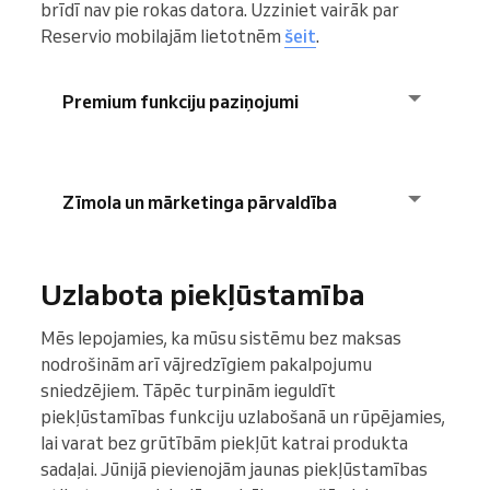
brīdī nav pie rokas datora. Uzziniet vairāk par
Reservio mobilajām lietotnēm
šeit
.
Premium funkciju paziņojumi
Līdz šim lietotāji lietotnē nevarēja apskatīt
visas Reservio premium funkcijas un saņemt
Zīmola un mārketinga pārvaldība
paziņojumus par to, kas viņiem nav pieejams.
Tagad esam ieviesuši premium funkciju
Mārketinga sadaļa Uzņēmuma lietotnē tagad
paziņojumus, kas ļauj jums iepazīt citas
Uzlabota piekļūstamība
ir pielāgota tīmekļa lietotnes izskatam. Esam
Reservio iespējas un vienkārši jaunināt, ja
pievienojuši iespēju pielāgot jūsu
vēlaties.
Mēs lepojamies, ka mūsu sistēmu bez maksas
Rezervācijas lapas galvenes izkārtojumu un
nodrošinām arī vājredzīgiem pakalpojumu
krāsas tieši tāpat kā pārlūkprogrammā.
sniedzējiem. Tāpēc turpinām ieguldīt
piekļūstamības funkciju uzlabošanā un rūpējamies,
lai varat bez grūtībām piekļūt katrai produkta
sadaļai. Jūnijā pievienojām jaunas piekļūstamības