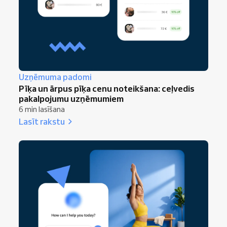
Uzņēmuma padomi
Pīķa un ārpus pīķa cenu noteikšana: ceļvedis
pakalpojumu uzņēmumiem
6 min lasīšana
Lasīt rakstu