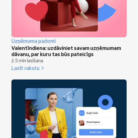
Uzņēmuma padomi
Valentīndiena: uzdāviniet savam uzņēmumam
dāvanu, par kuru tas būs pateicīgs
2.5 min lasīšana
Lasīt rakstu