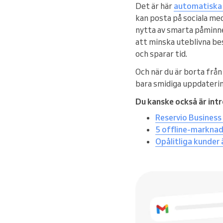
Det är här
automatiska 
kan posta på sociala med
nytta av smarta påminne
att minska uteblivna be
och sparar tid.
Och när du är borta frå
bara smidiga uppdatering
Du kanske också är intr
Reservio Business 
5 offline-marknads
Opålitliga kunder