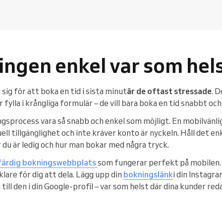
ingen enkel var som hel
g för att boka en tid i sista minut
är de oftast stressade
. D
r fylla i krångliga formulär – de vill bara boka en tid snabbt och
gsprocess vara så snabb och enkel som möjligt. En mobilvänl
ell tillgänglighet och inte kräver konto är nyckeln. Håll det enk
r du är ledig och hur man bokar med några tryck.
färdig bokningswebbplats
som fungerar perfekt på mobilen. 
lare för dig att dela. Lägg upp din
bokningslänk
i din Instagra
 till den i din Google-profil – var som helst där dina kunder re