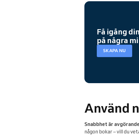
Få igång di
på några m
SKAPA NU
Använd no
Snabbhet är avgörande 
någon bokar – vill du vet