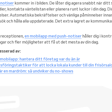
notiser
kommer in i bilden. De låter dig agera snabbt när ditt
ier, kontakta väntelistan eller planera runt luckor i din dag. D
lser. Automatiska bekräftelser och vänliga påminnelser innan 
sök och hålla alla uppdaterade. Det extra lagret av kommunik
n receptionen,
en mobilapp med push-notiser
håller dig i kontr
ar och fler möjligheter att få ut det mesta av din dag.
esserad av:
mobilapp: hantera ditt företag var du än är
föringstaktiker för att locka lokala kunder till din frisörsa
 är en mardröm: så undviker du no-shows