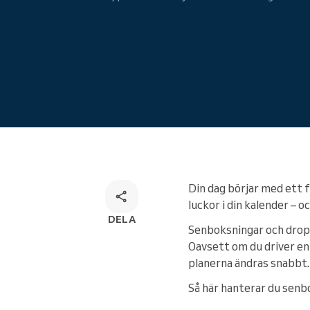
Onlinebokning
Omnichannel-bokningslösning
Din dag börjar med ett 
luckor i din kalender – 
DELA
Senboksningar och drop-i
Oavsett om du driver en 
planerna ändras snabbt.
Så här hanterar du senbo