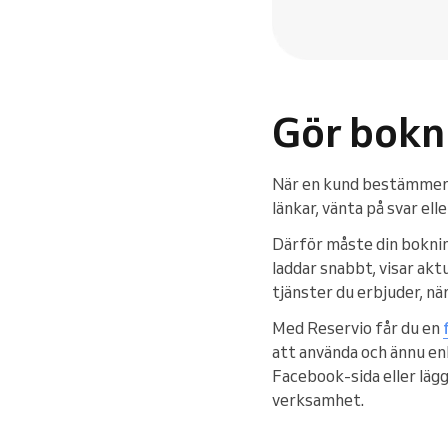
Gör bokn
När en kund bestämmer si
länkar, vänta på svar elle
Därför måste din boknin
laddar snabbt, visar aktu
tjänster du erbjuder, nä
Med Reservio får du en
att använda och ännu enk
Facebook-sida eller lägg
verksamhet.