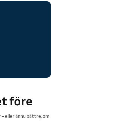
t före
– eller ännu bättre, om