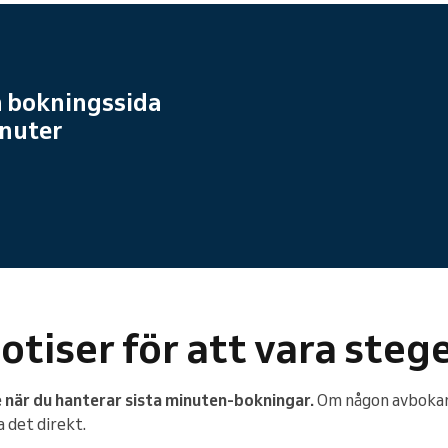
n bokningssida
inuter
tiser för att vara stege
när du hanterar sista minuten-bokningar.
Om någon avbokar 
a det direkt.