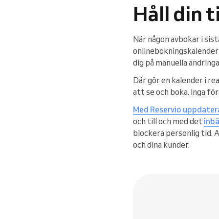
Håll din 
När någon avbokar i sist
onlinebokningskalender 
dig på manuella ändring
Där gör en kalender i rea
att se och boka. Inga fö
Med Reservio uppdatera
och till och med det
inb
blockera personlig tid. 
och dina kunder.