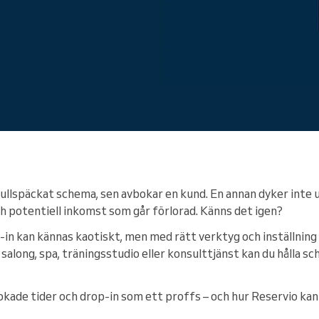
Du driver ett stort företag
fullspäckat schema, sen avbokar en kund. En annan dyker inte 
och potentiell inkomst som går förlorad. Känns det igen?
n kan kännas kaotiskt, men med rätt verktyg och inställning k
salong, spa, träningsstudio eller konsulttjänst kan du hålla sc
kade tider och drop-in som ett proffs – och hur Reservio kan h