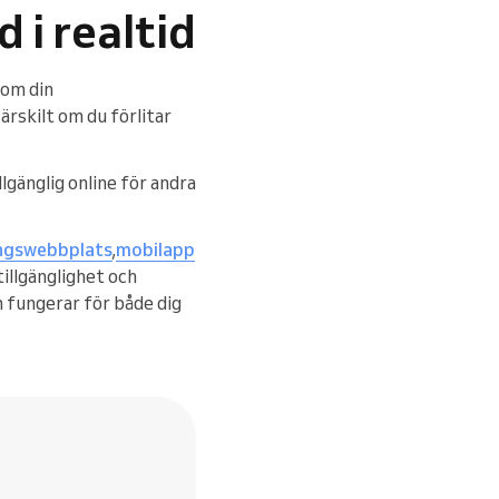
 i realtid
 om din
rskilt om du förlitar
llgänglig online för andra
ngswebbplats
,
mobilapp
tillgänglighet och
m fungerar för både dig