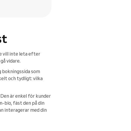
st
e vill inte leta efter
 gå vidare.
ig bokningssida som
elt och tydligt: vilka
Den är enkel för kunder
m-bio, fäst den på din
dan interagerar med din