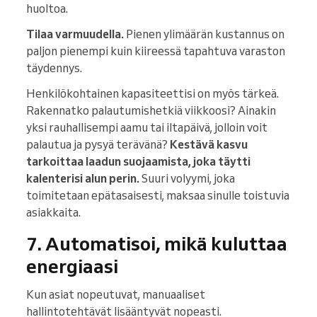
huoltoa.
Tilaa varmuudella.
Pienen ylimäärän kustannus on
paljon pienempi kuin kiireessä tapahtuva varaston
täydennys.
Henkilökohtainen kapasiteettisi on myös tärkeä.
Rakennatko palautumishetkiä viikkoosi? Ainakin
yksi rauhallisempi aamu tai iltapäivä, jolloin voit
palautua ja pysyä terävänä?
Kestävä kasvu
tarkoittaa laadun suojaamista, joka täytti
kalenterisi alun perin.
Suuri volyymi, joka
toimitetaan epätasaisesti, maksaa sinulle toistuvia
asiakkaita.
7. Automatisoi, mikä kuluttaa
energiaasi
Kun asiat nopeutuvat, manuaaliset
hallintotehtävät lisääntyvät nopeasti.