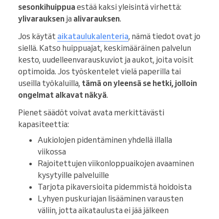
sesonkihuippua
estää kaksi yleisintä virhettä:
ylivarauksen
ja
alivarauksen
.
Jos käytät
aikataulukalenteria
, nämä tiedot ovat jo
siellä. Katso huippuajat, keskimääräinen palvelun
kesto, uudelleenvarauskuviot ja aukot, joita voisit
optimoida. Jos työskentelet vielä paperilla tai
useilla työkaluilla,
tämä on yleensä se hetki, jolloin
ongelmat alkavat näkyä
.
Pienet säädöt voivat avata merkittävästi
kapasiteettia:
Aukiolojen pidentäminen yhdellä illalla
viikossa
Rajoitettujen viikonloppuaikojen avaaminen
kysytyille palveluille
Tarjota pikaversioita pidemmistä hoidoista
Lyhyen puskuriajan lisääminen varausten
väliin, jotta aikataulusta ei jää jälkeen