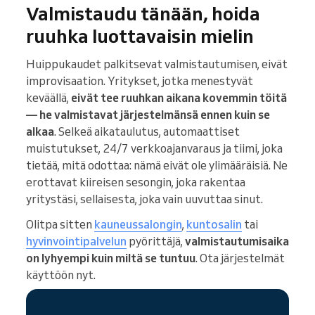
Valmistaudu tänään, hoida
ruuhka luottavaisin mielin
Huippukaudet palkitsevat valmistautumisen, eivät
improvisaation. Yritykset, jotka menestyvät
keväällä,
eivät tee ruuhkan aikana kovemmin töitä
— he valmistavat järjestelmänsä ennen kuin se
alkaa
. Selkeä aikataulutus, automaattiset
muistutukset, 24/7 verkkoajanvaraus ja tiimi, joka
tietää, mitä odottaa: nämä eivät ole ylimääräisiä. Ne
erottavat kiireisen sesongin, joka rakentaa
yritystäsi, sellaisesta, joka vain uuvuttaa sinut.
Olitpa sitten
kauneussalongin
,
kuntosalin
tai
hyvinvointipalvelun
pyörittäjä,
valmistautumisaika
on lyhyempi kuin miltä se tuntuu
. Ota järjestelmät
käyttöön nyt.