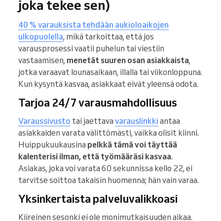
joka tekee sen)
40 % varauksista tehdään aukioloaikojen
ulkopuolella
, mikä tarkoittaa, että jos
varausprosessi vaatii puhelun tai viestiin
vastaamisen,
menetät suuren osan asiakkaista
,
jotka varaavat lounasaikaan, illalla tai viikonloppuna.
Kun kysyntä kasvaa, asiakkaat eivät yleensä odota.
Tarjoa 24/7 varausmahdollisuus
Varaussivusto
tai jaettava
varauslinkki
antaa
asiakkaiden varata välittömästi, vaikka olisit kiinni.
Huippukuukausina
pelkkä tämä voi täyttää
kalenterisi ilman, että työmääräsi kasvaa
.
Asiakas, joka voi varata 60 sekunnissa kello 22, ei
tarvitse soittoa takaisin huomenna; hän vain varaa.
Yksinkertaista palveluvalikkoasi
Kiireinen sesonki ei ole monimutkaisuuden aikaa.