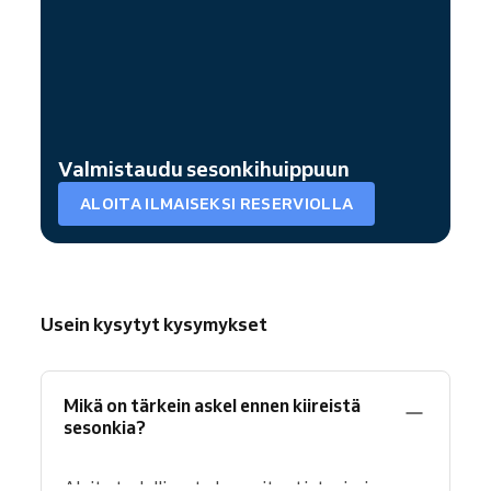
Valmistaudu sesonkihuippuun
ALOITA ILMAISEKSI RESERVIOLLA
Usein kysytyt kysymykset
Mikä on tärkein askel ennen kiireistä
sesonkia?
Aloita todellisesta kapasiteetistasi, ei