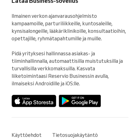
Lataa Business-sovellus
Ilmainen verkon ajanvarausohjelmisto 
kampaamoille, parturiliikkeille, kuntosaleille, 
kynsisalongeille, lääkäriklinikoille, konsultaatioihin, 
opettajille, ryhmätapahtumille ja muille.

Pidä yrityksesi hallinnassa asiakas- ja 
tiiminhallinnalla, automaattisilla muistutuksilla ja 
turvallisilla verkkomaksuilla. Kasvata 
liiketoimintaasi Reservio Businessin avulla, 
ilmaiseksi Androidille ja iOS:lle.
Käyttöehdot
Tietosuojakäytäntö