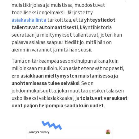
muistikirjoissa ja muistissa, muodostuvat
todelliseksi ongelmaksi. Järjestetty
asiakashallinta
tarkoittaa, että
yhteystiedot
tallentuvat automaattisesti
, käyntihistoria
seurataan ja mieltymykset tallentuvat, joten kun
palaava asiakas saapuu, tiedät jo, mitä hän on
aiemmin varannut ja mitä hän suosii.
Tämä on tärkeämpää sesonkihuipun aikana kuin
milloinkaan muulloin. Kun asiat etenevät nopeasti,
ero asiakkaan mieltymysten muistamisessa ja
unohtamisessa tulee selväksi
. Se on
johdonmukaisuutta, joka muuttaa ensikertalaisen
uskolliseksi vakiasiakkaaksi, ja
toistuvat varaukset
ovat paljon helpompia saada kuin uudet.