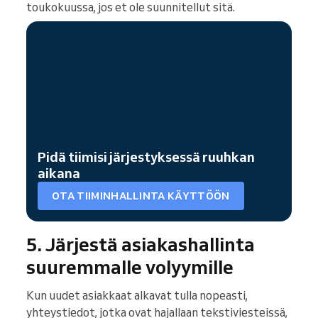
toukokuussa, jos et ole suunnitellut sitä.
Pidä tiimisi järjestyksessä ruuhkan
aikana
OTA TIIMINHALLINTA KÄYTTÖÖN
5. Järjestä asiakashallinta
suuremmalle volyymille
Kun uudet asiakkaat alkavat tulla nopeasti,
yhteystiedot, jotka ovat hajallaan tekstiviesteissä,