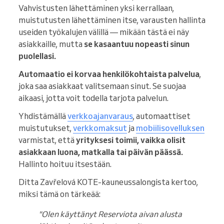
Vahvistusten lähettäminen yksi kerrallaan,
muistutusten lähettäminen itse, varausten hallinta
useiden työkalujen välillä — mikään tästä ei näy
asiakkaille, mutta
se kasaantuu nopeasti sinun
puolellasi.
Automaatio ei korvaa henkilökohtaista palvelua
,
joka saa asiakkaat valitsemaan sinut. Se suojaa
aikaasi, jotta voit todella tarjota palvelun.
Yhdistämällä
verkkoajanvaraus
, automaattiset
muistutukset,
verkkomaksut
ja
mobiilisovelluksen
varmistat, että
yrityksesi toimii, vaikka olisit
asiakkaan luona, matkalla tai päivän päässä.
Hallinto hoituu itsestään.
Ditta Zavřelová KOTE-kauneussalongista kertoo,
miksi tämä on tärkeää:
"Olen käyttänyt Reserviota aivan alusta