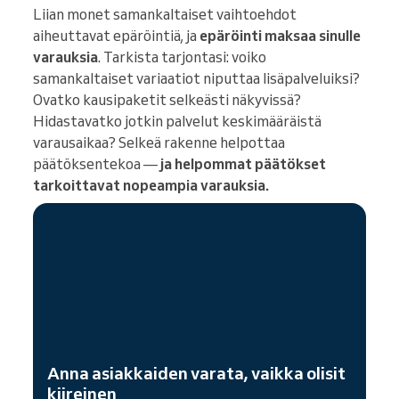
Liian monet samankaltaiset vaihtoehdot
aiheuttavat epäröintiä, ja
epäröinti maksaa sinulle
varauksia
. Tarkista tarjontasi: voiko
samankaltaiset variaatiot niputtaa lisäpalveluiksi?
Ovatko kausipaketit selkeästi näkyvissä?
Hidastavatko jotkin palvelut keskimääräistä
varausaikaa? Selkeä rakenne helpottaa
päätöksentekoa —
ja helpommat päätökset
tarkoittavat nopeampia varauksia.
Anna asiakkaiden varata, vaikka olisit
kiireinen