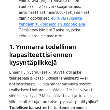
valmistavat järjestelmänsä ennen
ruuhkaa — 24/7 verkkoajanvaraus,
automaattiset muistutukset ja selkeät
tiimin odotukset.
40 % varauksista
tehdään aukioloaikojen ulkopuolella
.
Tämä opas käy läpi 7 askelta, jotka
tekevät suurimman eron.
1. Ymmärrä todellinen
kapasiteettisi ennen
kysyntäpiikkejä
Ennen kuin varaukset kiihtyvät, ota askel
taaksepäin ja katso lukujasi rehellisesti — ei
optimistisesti. Kuinka monta varausta pystyt
realistisesti hoitamaan päivässä? Missä viiveet
yleensä syntyvät? Mitkä päivät ovat jatkuvasti
ylikuormitettuja, kun toiset pysyvät puolityhjinä?
Todellisen kapasiteetin tunteminen ennen