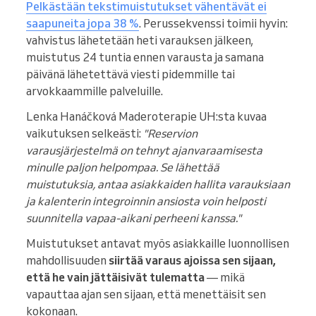
Pelkästään tekstimuistutukset vähentävät ei
saapuneita jopa 38 %
. Perussekvenssi toimii hyvin:
vahvistus lähetetään heti varauksen jälkeen,
muistutus 24 tuntia ennen varausta ja samana
päivänä lähetettävä viesti pidemmille tai
arvokkaammille palveluille.
Lenka Hanáčková Maderoterapie UH:sta kuvaa
vaikutuksen selkeästi:
"Reservion
varausjärjestelmä on tehnyt ajanvaraamisesta
minulle paljon helpompaa. Se lähettää
muistutuksia, antaa asiakkaiden hallita varauksiaan
ja kalenterin integroinnin ansiosta voin helposti
suunnitella vapaa-aikani perheeni kanssa."
Muistutukset antavat myös asiakkaille luonnollisen
mahdollisuuden
siirtää varaus ajoissa sen sijaan,
että he vain jättäisivät tulematta
— mikä
vapauttaa ajan sen sijaan, että menettäisit sen
kokonaan.