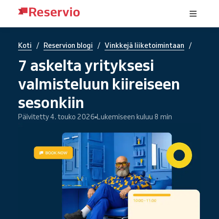
/
/
/
Koti
Reservion blogi
Vinkkejä liiketoimintaan
7 askelta yrityksesi
valmisteluun kiireiseen
sesonkiin
Päivitetty 4. touko 2026
Lukemiseen kuluu 8 min