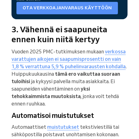
OTA VERKKOAJANVARAUS KÄYTTÖÖN
3. Vähennä ei saapuneita
ennen kuin niitä kertyy
Vuoden 2025 PMC-tutkimuksen mukaan
verkossa
varattujen aikojen ei saapumisprosentti on vain
1,8 % verrattuna 5,9 % puhelinvarausten kohdalla
.
Huippukuukausina
tämä ero vaikuttaa suoraan
tuloihisi
ja kykyysi palvella muita asiakkaita. Ei
saapuneiden vähentäminen on
yksi
tehokkaimmista muutoksista
, jonka voit tehdä
ennen ruuhkaa.
Automatisoi muistutukset
Automaattiset
muistutukset
tekstiviestillä tai
sähköpostilla poistavat unohtamisen kokonaan.