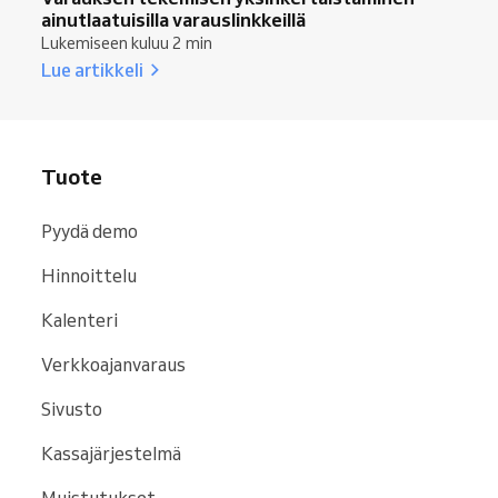
ainutlaatuisilla varauslinkkeillä
Lukemiseen kuluu 2 min
Lue artikkeli
Tuote
Pyydä demo
Hinnoittelu
Kalenteri
Verkkoajanvaraus
Sivusto
Kassajärjestelmä
Muistutukset