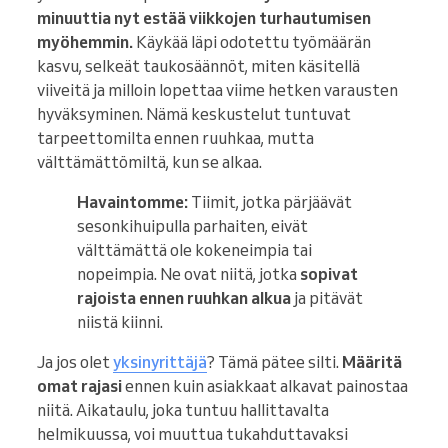
minuuttia nyt estää viikkojen turhautumisen
myöhemmin.
Käykää läpi odotettu työmäärän
kasvu, selkeät taukosäännöt, miten käsitellä
viiveitä ja milloin lopettaa viime hetken varausten
hyväksyminen. Nämä keskustelut tuntuvat
tarpeettomilta ennen ruuhkaa, mutta
välttämättömiltä, kun se alkaa.
Havaintomme:
Tiimit, jotka pärjäävät
sesonkihuipulla parhaiten, eivät
välttämättä ole kokeneimpia tai
nopeimpia. Ne ovat niitä, jotka
sopivat
rajoista ennen ruuhkan alkua
ja pitävät
niistä kiinni.
Ja jos olet
yksinyrittäjä
? Tämä pätee silti.
Määritä
omat rajasi
ennen kuin asiakkaat alkavat painostaa
niitä. Aikataulu, joka tuntuu hallittavalta
helmikuussa, voi muuttua tukahduttavaksi