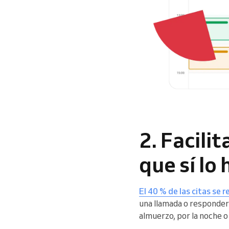
2. Facili
que sí lo
El 40 % de las citas se 
una llamada o responder
almuerzo, por la noche o