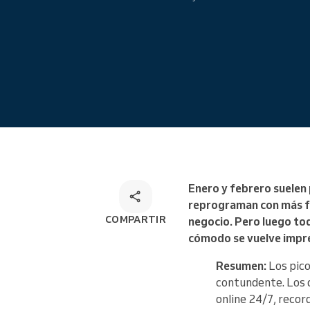
Reservas en línea
Solución de reservas omnicanal
Enero y febrero suelen 
reprograman con más fa
COMPARTIR
negocio. Pero luego todo
cómodo se vuelve impred
Resumen:
Los pico
contundente. Los q
online 24/7, recor