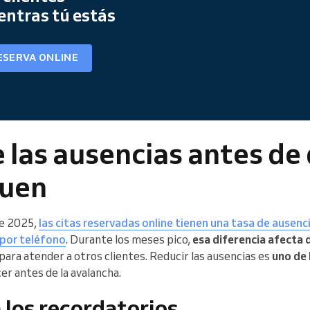
entras tú estás
ESERVA ONLINE
 las ausencias antes de
quen
e 2025,
las citas reservadas online tienen una tasa de ausenci
 por teléfono
. Durante los meses pico,
esa diferencia afecta
para atender a otros clientes. Reducir las ausencias es
uno de
r antes de la avalancha.
los recordatorios