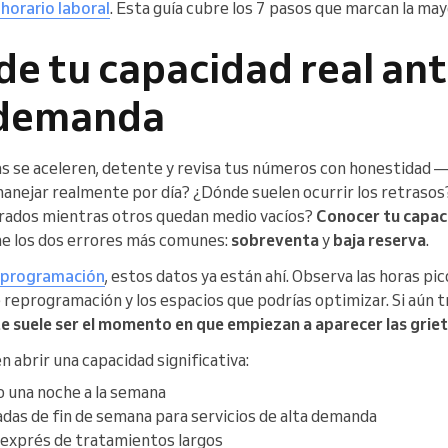
 horario laboral
. Esta guía cubre los 7 pasos que marcan la may
de tu capacidad real ant
 demanda
s se aceleren, detente y revisa tus números con honestidad — 
anejar realmente por día? ¿Dónde suelen ocurrir los retrasos
ados mientras otros quedan medio vacíos?
Conocer tu capaci
e los dos errores más comunes:
sobreventa
y
baja reserva
.
e programación
, estos datos ya están ahí. Observa las horas pi
e reprogramación y los espacios que podrías optimizar. Si aún t
e suele ser el momento en que empiezan a aparecer las grie
abrir una capacidad significativa:
o una noche a la semana
tadas de fin de semana para servicios de alta demanda
 exprés de tratamientos largos