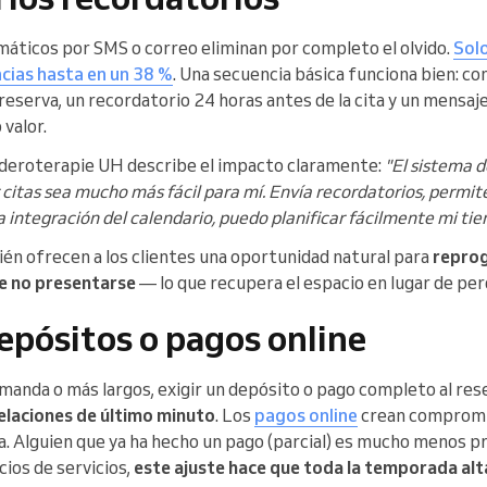
áticos por SMS o correo eliminan por completo el olvido.
Solo
cias hasta en un 38 %
. Una secuencia básica funciona bien: c
eserva, un recordatorio 24 horas antes de la cita y un mensaje
 valor.
eroterapie UH describe el impacto claramente:
"El sistema d
itas sea mucho más fácil para mí. Envía recordatorios, permite 
la integración del calendario, puedo planificar fácilmente mi tie
én ofrecen a los clientes una oportunidad natural para
reprog
e no presentarse
— lo que recupera el espacio en lugar de pe
epósitos o pagos online
emanda o más largos, exigir un depósito o pago completo al re
elaciones de último minuto
. Los
pagos online
crean compromi
a. Alguien que ya ha hecho un pago (parcial) es mucho menos p
ios de servicios,
este ajuste hace que toda la temporada alt