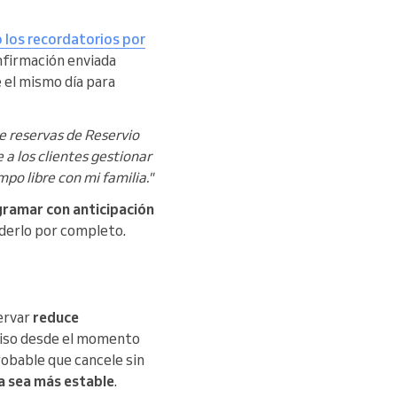
 los recordatorios por
onfirmación enviada
 el mismo día para
e reservas de Reservio
a los clientes gestionar
mpo libre con mi familia."
ramar con anticipación
rderlo por completo.
servar
reduce
so desde el momento
robable que cancele sin
a sea más estable
.