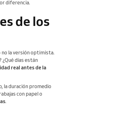
or diferencia.
es de los
no la versión optimista.
? ¿Qué días están
dad real antes de la
co, la duración promedio
rabajas con papel o
tas
.