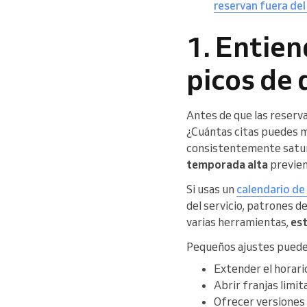
reservan fuera del
1. Entien
picos de
Antes de que las reserva
¿Cuántas citas puedes m
consistentemente satur
temporada alta
previen
Si usas un
calendario d
del servicio, patrones d
varias herramientas,
est
Pequeños ajustes pueden 
Extender el horari
Abrir franjas limi
Ofrecer versiones