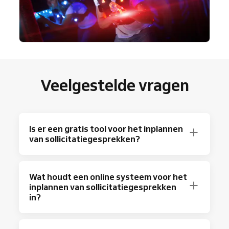
Veelgestelde vragen
Is er een gratis tool voor het inplannen
van sollicitatiegesprekken?
Zeker weten! Reservio biedt een gratis plan
Wat houdt een online systeem voor het
waarmee je tot 40 afspraken per maand kunt
inplannen van sollicitatiegesprekken
inplannen met de essentiële
in?
planningsfuncties
.
Wil je meer mogelijkheden? Bekijk het
Het is een online assistent die je ondersteunt