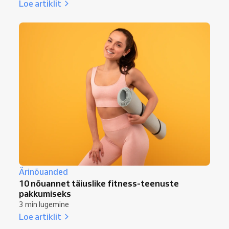
Loe artiklit
Ärinõuanded
10 nõuannet täiuslike fitness-teenuste
pakkumiseks
3 min lugemine
Loe artiklit