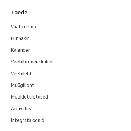
Toode
Vaata demot
Hinnakiri
Kalender
Veebibroneerimine
Veebileht
Müügikoht
Meeldetuletused
Ärihaldus
Integratsioonid