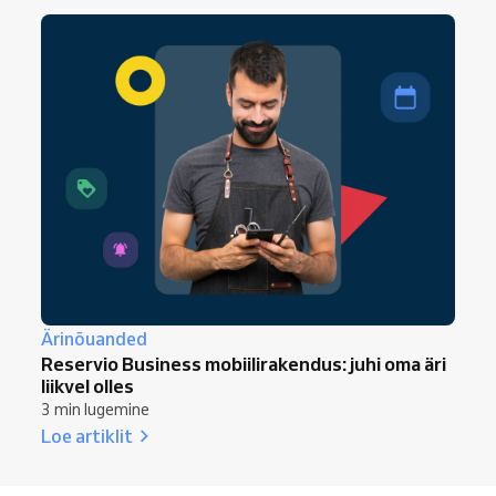
Ärinõuanded
Reservio Business mobiilirakendus: juhi oma äri
liikvel olles
3 min lugemine
Loe artiklit