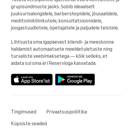
grupisündmuste jaoks. Sobib ideaalselt 
juuksurisalongidele, barbershopidele, jõusaalidele, 
meditsiinikliinikutele, konsultatsioonidele, 
joogastuudiotele, õpetajatele ja paljudele teistele.

Lihtsusta oma igapäevast kliendi- ja meeskonna 
haldamist automaatsete meeldetuletuste ning 
turvaliste veebimaksetega — kõik selleks, et 
aidata sul oma äri Reservioga kasvatada.
Tingimused
Privaatsuspoliitika
Küpsiste seaded