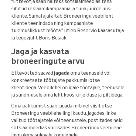
"Ettevõtja saab näiteks sotsiaalmeedias teha
sihitud reklaamikampaania ja tuua juurde uusi
kliente. Samal ajal aitab Broneeringu veebileht
kliente teenindada ning kampaaniate
tulemuslikkust mõõta," ütleb Reservio kaasasutaja
ja tegevjuht Boris Bošiak.
Jaga ja kasvata
broneeringute arvu
Ettevõtted saavad
jagada
oma teenuseid või
konkreetsete töötajate pakkumisi otse
klientidega. Veebilehel on igale töötajale, teenusele
ja sündmusele oma leht koos kirjelduse ja piltidega.
Oma pakkumist saab jagada mitmel viisil: otse
Broneeringu veebilehe lingi kaudu, jagades linke
valitud töötajatele või teenustele, postitades neid
sotsiaalmeedias või lisades Broneeringu veebilehe
lingi olemasolevale kodulehele.