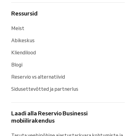
Ressursid
Meist
Abikeskus
Kliendilood
Blogi
Reservio vs alternatiivid
Sidusettevõtted ja partnerlus
Laadi alla Reservio Businessi
mobiilirakendus
Tasuta veebipõhine ajastustarkvara kohtumiste ja 