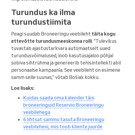
Turundus ka ilma
turundustiimita
Peagi suudab Broneeringu veebileht
täita kogu
ettevõtte turundusmeeskonna rolli
. "Tulevikus
tuvastab ajastustarkvara automaatselt uued
turundusvõimalused, loob kasutusajaloo põhjal
sobiva sihtrühma ja genereerib tehisintellekti abil
personaalse kampaania. See veebileht on esimene
samm selle suunas," võtab Bošiak kokku.
Loe lisaks:
Kuidas saada oma kalender täis
broneeringuid Reservio Broneeringu
veebilehega
6 lihtsat sammu tasuta Broneeringu
veebileheni, mis toob kliente juurde