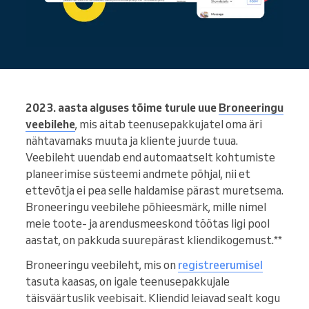
2023. aasta alguses tõime turule uue
Broneeringu
veebilehe
, mis aitab teenusepakkujatel oma äri
nähtavamaks muuta ja kliente juurde tuua.
Veebileht uuendab end automaatselt kohtumiste
planeerimise süsteemi andmete põhjal, nii et
ettevõtja ei pea selle haldamise pärast muretsema.
Broneeringu veebilehe põhieesmärk, mille nimel
meie toote- ja arendusmeeskond töötas ligi pool
aastat, on pakkuda suurepärast kliendikogemust.**
Broneeringu veebileht, mis on
registreerumisel
tasuta kaasas, on igale teenusepakkujale
täisväärtuslik veebisait. Kliendid leiavad sealt kogu