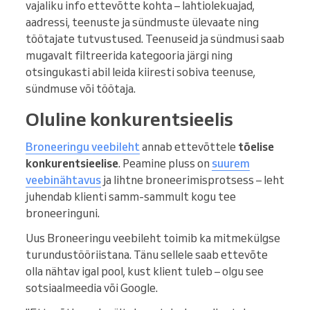
vajaliku info ettevõtte kohta – lahtiolekuajad,
aadressi, teenuste ja sündmuste ülevaate ning
töötajate tutvustused. Teenuseid ja sündmusi saab
mugavalt filtreerida kategooria järgi ning
otsingukasti abil leida kiiresti sobiva teenuse,
sündmuse või töötaja.
Oluline konkurentsieelis
Broneeringu veebileht
annab ettevõttele
tõelise
konkurentsieelise
. Peamine pluss on
suurem
veebinähtavus
ja lihtne broneerimisprotsess – leht
juhendab klienti samm-sammult kogu tee
broneeringuni.
Uus Broneeringu veebileht toimib ka mitmekülgse
turundustööriistana. Tänu sellele saab ettevõte
olla nähtav igal pool, kust klient tuleb – olgu see
sotsiaalmeedia või Google.