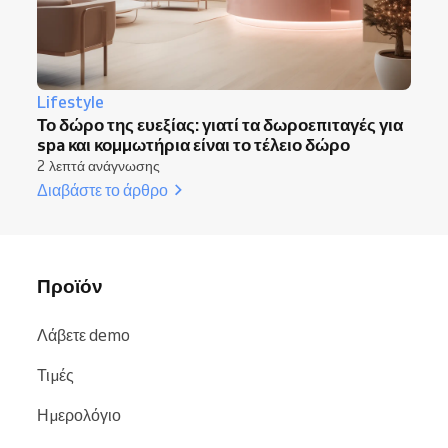
Lifestyle
Το δώρο της ευεξίας: γιατί τα δωροεπιταγές για
spa και κομμωτήρια είναι το τέλειο δώρο
2 λεπτά ανάγνωσης
Διαβάστε το άρθρο
Προϊόν
Λάβετε demo
Τιμές
Ημερολόγιο