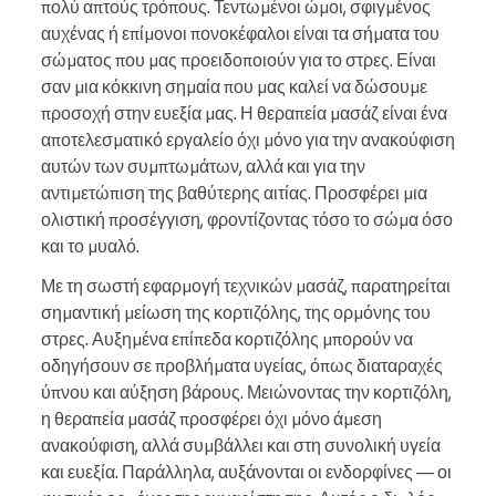
πολύ απτούς τρόπους. Τεντωμένοι ώμοι, σφιγμένος
αυχένας ή επίμονοι πονοκέφαλοι είναι τα σήματα του
σώματος που μας προειδοποιούν για το στρες. Είναι
σαν μια κόκκινη σημαία που μας καλεί να δώσουμε
προσοχή στην ευεξία μας. Η θεραπεία μασάζ είναι ένα
αποτελεσματικό εργαλείο όχι μόνο για την ανακούφιση
αυτών των συμπτωμάτων, αλλά και για την
αντιμετώπιση της βαθύτερης αιτίας. Προσφέρει μια
ολιστική προσέγγιση, φροντίζοντας τόσο το σώμα όσο
και το μυαλό.
Με τη σωστή εφαρμογή τεχνικών μασάζ, παρατηρείται
σημαντική μείωση της κορτιζόλης, της ορμόνης του
στρες. Αυξημένα επίπεδα κορτιζόλης μπορούν να
οδηγήσουν σε προβλήματα υγείας, όπως διαταραχές
ύπνου και αύξηση βάρους. Μειώνοντας την κορτιζόλη,
η θεραπεία μασάζ προσφέρει όχι μόνο άμεση
ανακούφιση, αλλά συμβάλλει και στη συνολική υγεία
και ευεξία. Παράλληλα, αυξάνονται οι ενδορφίνες — οι