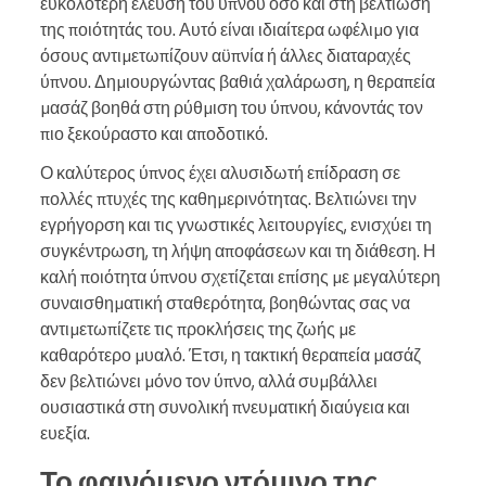
ευκολότερη έλευση του ύπνου όσο και στη βελτίωση
της ποιότητάς του. Αυτό είναι ιδιαίτερα ωφέλιμο για
όσους αντιμετωπίζουν αϋπνία ή άλλες διαταραχές
ύπνου. Δημιουργώντας βαθιά χαλάρωση, η θεραπεία
μασάζ βοηθά στη ρύθμιση του ύπνου, κάνοντάς τον
πιο ξεκούραστο και αποδοτικό.
Ο καλύτερος ύπνος έχει αλυσιδωτή επίδραση σε
πολλές πτυχές της καθημερινότητας. Βελτιώνει την
εγρήγορση και τις γνωστικές λειτουργίες, ενισχύει τη
συγκέντρωση, τη λήψη αποφάσεων και τη διάθεση. Η
καλή ποιότητα ύπνου σχετίζεται επίσης με μεγαλύτερη
συναισθηματική σταθερότητα, βοηθώντας σας να
αντιμετωπίζετε τις προκλήσεις της ζωής με
καθαρότερο μυαλό. Έτσι, η τακτική θεραπεία μασάζ
δεν βελτιώνει μόνο τον ύπνο, αλλά συμβάλλει
ουσιαστικά στη συνολική πνευματική διαύγεια και
ευεξία.
Το φαινόμενο ντόμινο της