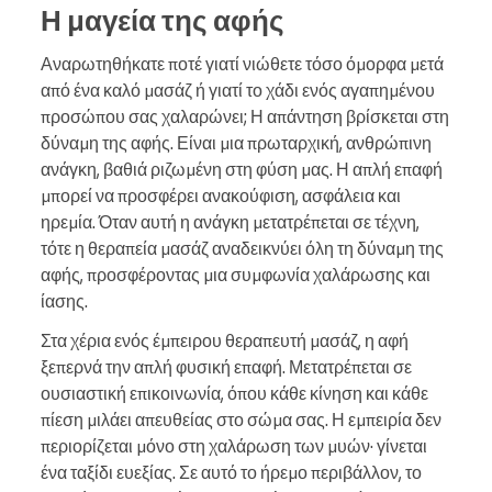
Η μαγεία της αφής
Αναρωτηθήκατε ποτέ γιατί νιώθετε τόσο όμορφα μετά
από ένα καλό μασάζ ή γιατί το χάδι ενός αγαπημένου
προσώπου σας χαλαρώνει; Η απάντηση βρίσκεται στη
δύναμη της αφής. Είναι μια πρωταρχική, ανθρώπινη
ανάγκη, βαθιά ριζωμένη στη φύση μας. Η απλή επαφή
μπορεί να προσφέρει ανακούφιση, ασφάλεια και
ηρεμία. Όταν αυτή η ανάγκη μετατρέπεται σε τέχνη,
τότε η θεραπεία μασάζ αναδεικνύει όλη τη δύναμη της
αφής, προσφέροντας μια συμφωνία χαλάρωσης και
ίασης.
Στα χέρια ενός έμπειρου θεραπευτή μασάζ, η αφή
ξεπερνά την απλή φυσική επαφή. Μετατρέπεται σε
ουσιαστική επικοινωνία, όπου κάθε κίνηση και κάθε
πίεση μιλάει απευθείας στο σώμα σας. Η εμπειρία δεν
περιορίζεται μόνο στη χαλάρωση των μυών· γίνεται
ένα ταξίδι ευεξίας. Σε αυτό το ήρεμο περιβάλλον, το