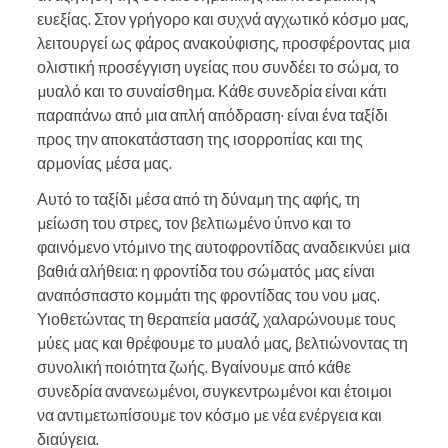
ευεξίας. Στον γρήγορο και συχνά αγχωτικό κόσμο μας,
λειτουργεί ως φάρος ανακούφισης, προσφέροντας μια
ολιστική προσέγγιση υγείας που συνδέει το σώμα, το
μυαλό και το συναίσθημα. Κάθε συνεδρία είναι κάτι
παραπάνω από μια απλή απόδραση· είναι ένα ταξίδι
προς την αποκατάσταση της ισορροπίας και της
αρμονίας μέσα μας.
Αυτό το ταξίδι μέσα από τη δύναμη της αφής, τη
μείωση του στρες, τον βελτιωμένο ύπνο και το
φαινόμενο ντόμινο της αυτοφροντίδας αναδεικνύει μια
βαθιά αλήθεια: η φροντίδα του σώματός μας είναι
αναπόσπαστο κομμάτι της φροντίδας του νου μας.
Υιοθετώντας τη θεραπεία μασάζ, χαλαρώνουμε τους
μύες μας και θρέφουμε το μυαλό μας, βελτιώνοντας τη
συνολική ποιότητα ζωής. Βγαίνουμε από κάθε
συνεδρία ανανεωμένοι, συγκεντρωμένοι και έτοιμοι
να αντιμετωπίσουμε τον κόσμο με νέα ενέργεια και
διαύγεια.