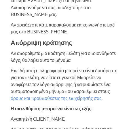
και ώρα EVENT_TIME έχει επιβεβαιωθεί.
Ανυπομονούμε να σας υποδεχτούμε στο
BUSINESS_NAME μας.
Αν χρειάζεστε κάτι, παρακαλούμε επικοινωνήστε μαζί
μας στο BUSINESS_PHONE.
Απόρριψη κράτησης
Αν απορρίψετε μια κράτηση πελάτη για οποιονδήποτε
λόγο, θα λάβει αυτό το μήνυμα.
Επειδή αυτή η πληροφορία μπορεί να είναι δυσάρεστη
για τον πελάτη, να είστε ευγενικοί. Μπορείτε να
αναφέρετε τον λόγο απόρριψης ή να ρυθμίσετε ένα
αυτοματοποιημένο μήνυμα που παραπέμπει στους
όρους και προϋποθέσεις της επιχείρησής σας
.
Η υπενθύμιση μπορεί να είναι ως εξής:
Αγαπητέ/ή CLIENT_NAME,