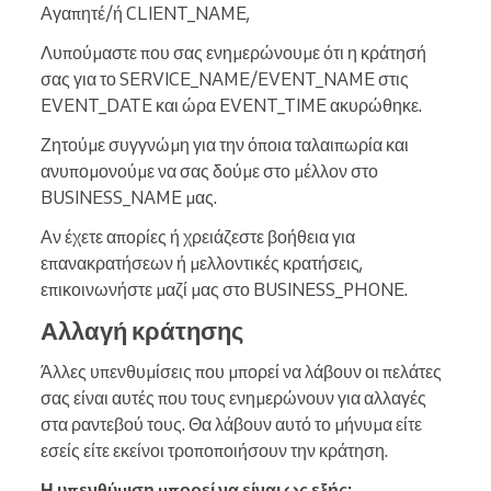
Αγαπητέ/ή CLIENT_NAME,
Λυπούμαστε που σας ενημερώνουμε ότι η κράτησή
σας για το SERVICE_NAME/EVENT_NAME στις
EVENT_DATE και ώρα EVENT_TIME ακυρώθηκε.
Ζητούμε συγγνώμη για την όποια ταλαιπωρία και
ανυπομονούμε να σας δούμε στο μέλλον στο
BUSINESS_NAME μας.
Αν έχετε απορίες ή χρειάζεστε βοήθεια για
επανακρατήσεων ή μελλοντικές κρατήσεις,
επικοινωνήστε μαζί μας στο BUSINESS_PHONE.
Αλλαγή κράτησης
Άλλες υπενθυμίσεις που μπορεί να λάβουν οι πελάτες
σας είναι αυτές που τους ενημερώνουν για αλλαγές
στα ραντεβού τους. Θα λάβουν αυτό το μήνυμα είτε
εσείς είτε εκείνοι τροποποιήσουν την κράτηση.
Η υπενθύμιση μπορεί να είναι ως εξής: