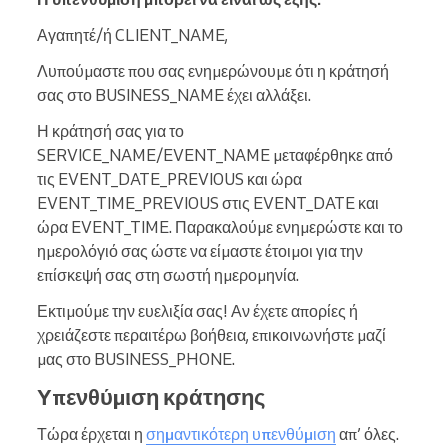
Αγαπητέ/ή CLIENT_NAME,
Λυπούμαστε που σας ενημερώνουμε ότι η κράτησή
σας στο BUSINESS_NAME έχει αλλάξει.
Η κράτησή σας για το
SERVICE_NAME/EVENT_NAME μεταφέρθηκε από
τις EVENT_DATE_PREVIOUS και ώρα
EVENT_TIME_PREVIOUS στις EVENT_DATE και
ώρα EVENT_TIME. Παρακαλούμε ενημερώστε και το
ημερολόγιό σας ώστε να είμαστε έτοιμοι για την
επίσκεψή σας στη σωστή ημερομηνία.
Εκτιμούμε την ευελιξία σας! Αν έχετε απορίες ή
χρειάζεστε περαιτέρω βοήθεια, επικοινωνήστε μαζί
μας στο BUSINESS_PHONE.
Υπενθύμιση κράτησης
Τώρα έρχεται η
σημαντικότερη υπενθύμιση
απ’ όλες.