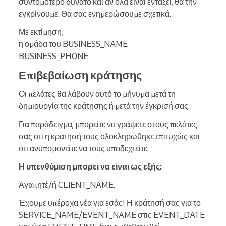
συντομότερο δυνατό και αν όλα είναι εντάξει, θα την
εγκρίνουμε. Θα σας ενημερώσουμε σχετικά.
Με εκτίμηση,
η ομάδα του BUSINESS_NAME
BUSINESS_PHONE
Επιβεβαίωση κράτησης
Οι πελάτες θα λάβουν αυτό το μήνυμα μετά τη
δημιουργία της κράτησης ή μετά την έγκρισή σας.
Για παράδειγμα, μπορείτε να γράψετε στους πελάτες
σας ότι η κράτησή τους ολοκληρώθηκε επιτυχώς και
ότι ανυπομονείτε να τους υποδεχτείτε.
Η υπενθύμιση μπορεί να είναι ως εξής:
Αγαπητέ/ή CLIENT_NAME,
Έχουμε υπέροχα νέα για εσάς! Η κράτησή σας για το
SERVICE_NAME/EVENT_NAME στις EVENT_DATE