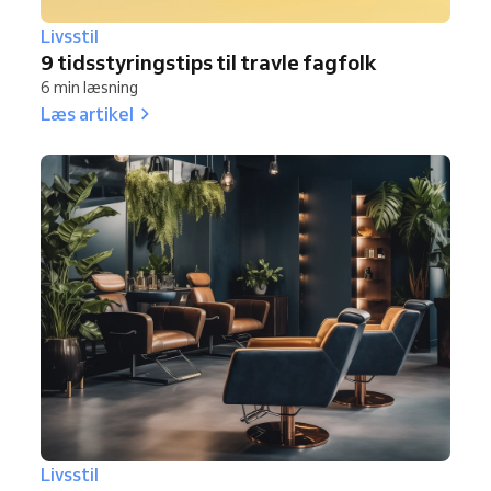
Livsstil
9 tidsstyringstips til travle fagfolk
6 min læsning
Læs artikel
Livsstil