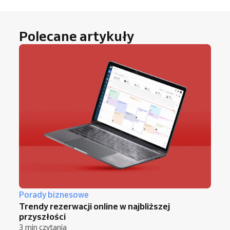
stabilne dochody. Mocniejsza relacja z
klientem pomaga zdobywać polecenia i
budować długotrwałą lojalność.
Polecane artykuły
Porady biznesowe
Trendy rezerwacji online w najbliższej
przyszłości
3 min czytania