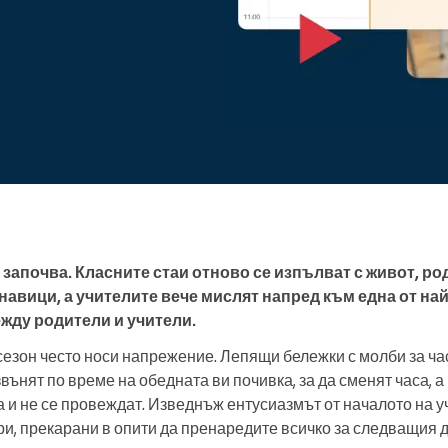
Ръководите голяма
организация
 започва. Класните стаи отново се изпълват с живот, ро
навици, а учителите вече мислят напред към една от на
жду родители и учители.
сезон често носи напрежение. Лепящи бележки с молби за ча
вънят по време на обедната ви почивка, за да сменят часа, а
 и не се провеждат. Изведнъж ентусиазмът от началото на у
и, прекарани в опити да пренаредите всичко за следващия д