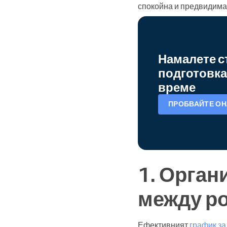
спокойна и предвидима
Намалете с
подготовка
време
ПРОБВАЙТЕ ОН
1. Орган
между ро
Ефективният
график за