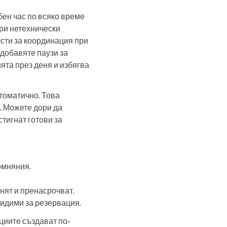
бен час по всяко време
ори нетехнически
ости за координация при
, добавяте паузи за
ята през деня и избягва
томатично. Това
. Можете дори да
тигнат готови за
омняния.
енят и пренасрочват.
 видими за резервация.
циите създават по-