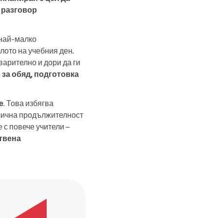
и разговор
най-малко
лото на учебния ден.
варително и дори да ги
 за обяд, подготовка
е
. Това избягва
злична продължителност
 с повече учители –
твена