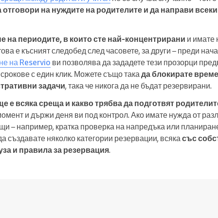
а отговори на нуждите на родителите и да направи всек
е на периодите, в които сте най-концентрирани
и имате 
ова е късният следобед след часовете, за други – преди нача
е на Reservio
ви позволява да зададете тези прозорци пред
срокове с един клик. Можете също така
да блокирате време
стративни задачи
, така че никога да не бъдат резервирани.
ще е всяка среща и какво трябва да подготвят родителит
омент и държи деня ви под контрол. Ако имате нужда от ра
щи – например, кратка проверка на напредъка или планиране
да създавате няколко категории резервации, всяка
със собс
за и правила за резервация
.