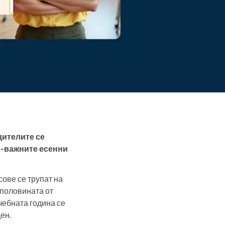
Прочетете повече
дителите се
й-важните есенни
сове се трупат на
 половината от
чебната година се
ен.