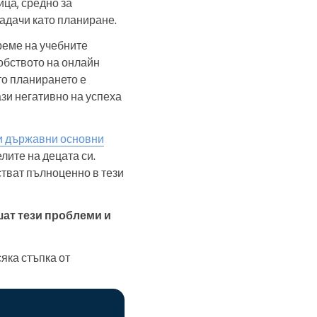
ица, средно за
задачи като планиране.
реме на учебните
добството на онлайн
то планирането е
ази негативно на успеха
и държавни основни
лите на децата си.
стват пълноценно в тези
шат тези проблеми и
яка стъпка от