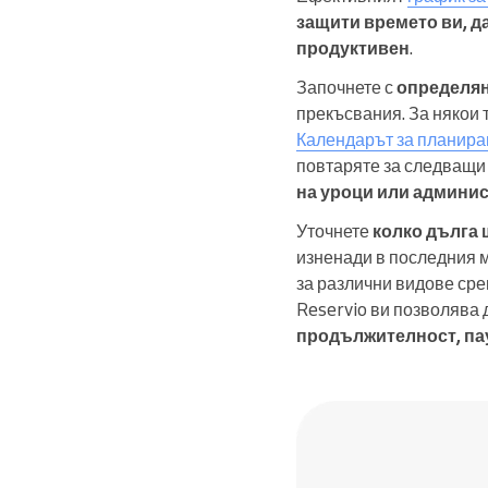
защити времето ви, д
продуктивен
.
Започнете с
определян
прекъсвания. За някои т
Календарът за планиран
повтаряте за следващи 
на уроци или админи
Уточнете
колко дълга 
изненади в последния м
за различни видове сре
Reservio ви позволява 
продължителност, пау