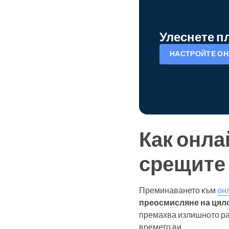
Улеснете п
НАСТРОЙТЕ ОН
Как онла
срещите 
Преминаването към
он
преосмисляне на цял
премахва излишното ра
времето ви.