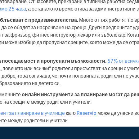
атоварване. От часовете, прекарани в типична работна седм
амо 25 часа
, а останалото време отива за административни 
блъскват с предизвикателства.
Много от тях работят по в
о да се обадят за насрочване на среща. Други предпочитат у
ят за фризьор, фитнес инструктор, лекар или зъболекар. Кога
ли може изобщо да пропуснат срещите, което може да се отр
а посещаемост и пропуснати възможности.
57% от всичк
„повечето или всички“ родители присъстват на срещи с учите
 добре, това означава, че почти половината родители не уча
бразованието на детето си.
еменните
онлайн инструменти за планиране могат да ре
о на срещите между родители и учители.
ент за планиране в училище
като
Reservio
може да улесни вс
те между родители и учители.