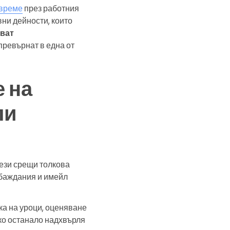
 време
през работния
вни дейности, които
ават
 превърнат в една от
 на
ли
ези срещи толкова
обаждания и имейл
ка на уроци, оценяване
ко останало надхвърля