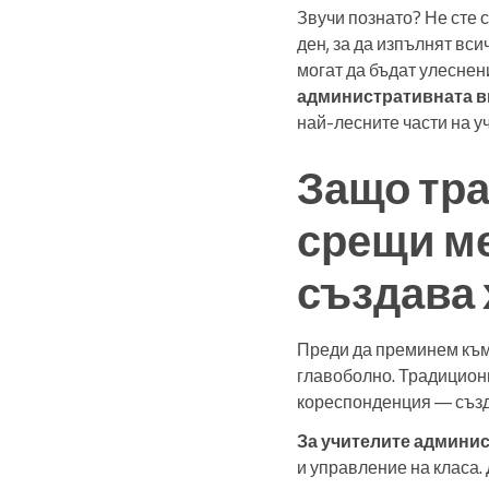
Звучи познато? Не сте 
ден, за да изпълнят вси
могат да бъдат улеснен
административната в
най-лесните части на у
Защо тр
срещи ме
създава 
Преди да преминем към 
главоболно. Традицион
кореспонденция — създа
За учителите админис
и управление на класа.