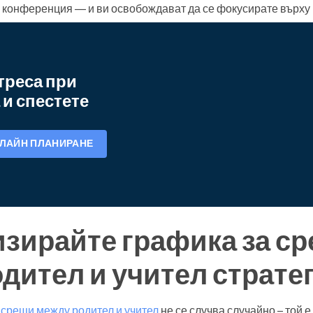
 конференция — и ви освобождават да се фокусирате върху 
треса при
 и спестете
ЛАЙН ПЛАНИРАНЕ
изирайте графика за с
дител и учител страте
 срещи между родител и учител
не се случва случайно – той е