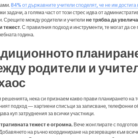
сами.
84% от държавните учители споделят, че не им достига
чки задачи, а голяма част от този стрес идва от администрати
и. Срещите между родители и учители
не трябва да увелич
и тежест
. С правилния подход и инструменти, те могат да се
чебната година.
адиционното планиране
жду родители и учите
хаос
решенията, нека си признаем какво прави планирането на т
ният подход — хартиени списъци за записване, телефонни 
ва куп затруднения за всички участници.
тративната тежест е огромна.
Вече жонглирате с подготов
 Добавянето на ръчно координиране на резервации към всич