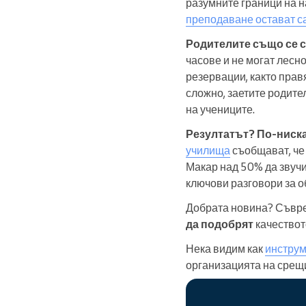
разумните граници на н
преподаване остават с
Родителите също се с
часове и не могат лесн
резервации, както прав
сложно, заетите родите
на учениците.
Резултатът? По-ниск
училища
съобщават, че 
Макар над 50% да звучи
ключови разговори за о
Добрата новина? Съвр
да подобрят
качествот
Нека видим как
инструм
организацията на срещи