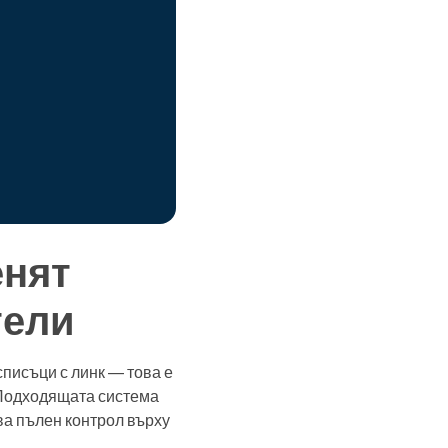
енят
тели
списъци с линк — това е
. Подходящата система
а пълен контрол върху