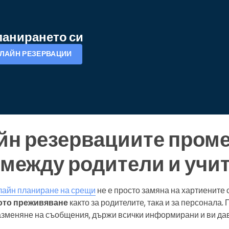
ланирането си
ЛАЙН РЕЗЕРВАЦИИ
йн резервациите пром
между родители и учи
лайн планиране на срещи
не е просто замяна на хартиените 
ото преживяване
както за родителите, така и за персонала
зменяне на съобщения, държи всички информирани и ви дав