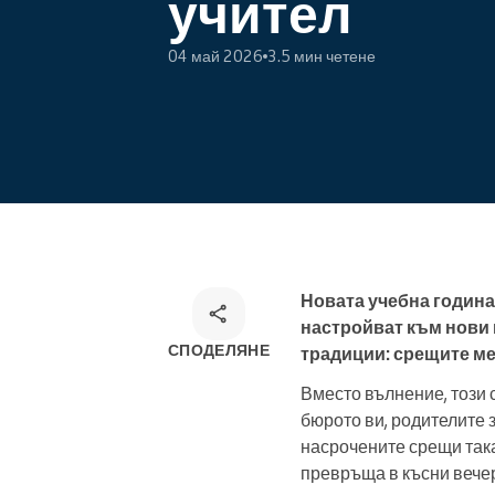
учител
Онлайн резервации
04 май 2026
3.5 мин четене
Омниканален инструмент за
резервации
Новата учебна година
настройват към нови 
СПОДЕЛЯНЕ
традиции: срещите ме
Вместо вълнение, този 
бюрото ви, родителите з
насрочените срещи така
превръща в късни вечер