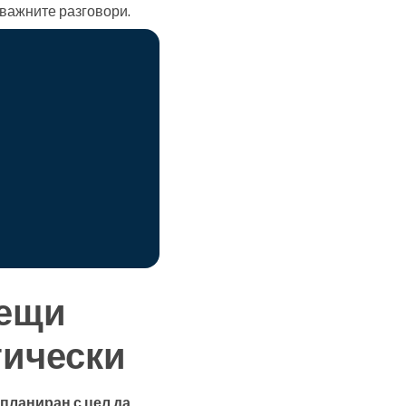
важните разговори.
рещи
гически
планиран с цел да