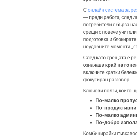
С
онлайн система за р
— преди работа, след л
потребители с бърза на
срещи с повече учители
подготовка и блокирате
неудобните моменти „с
След като срещата е р
означава
край на гоне
включите кратки бележк
фокусиран разговор.
Ключови ползи, които щ
По-малко пропу
По-продуктивни
По-малко админ
По-добро използ
Комбинирайки гъвкавост