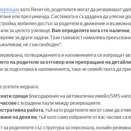
езервации
като Reservio, родителите могат да резервират удо
ягане или през уикенда. Системата е създадена да улесни д
стройка, мобилен достъп за родители в движение и възможн
 или за цялото училище.
Вие определяте кога сте налични
 време за други задачи. Тази гъвкавост намалява прекъсвани
ъжалявам, не съм свободен“.
езервирана, потвържденията и напомнянията се изпращат ав
нето на родители за отговор или препращане на детайли
и за подготовка в напомнянията, така че семействата да прис
е усетите веднага:
снати срещи
благодарение на автоматични имейл/SMS нап
 часове
с вградени паузи между резервациите.
истративна работа
, тъй като родителите могат сами да отм
ване на деня ви
, тъй като само избраните от вас часове са
 за родителите със структура за персонала, онлайн резерва