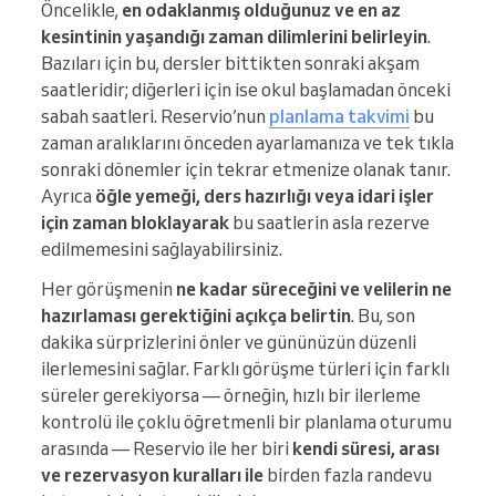
Öncelikle,
en odaklanmış olduğunuz ve en az
kesintinin yaşandığı zaman dilimlerini belirleyin
.
Bazıları için bu, dersler bittikten sonraki akşam
saatleridir; diğerleri için ise okul başlamadan önceki
sabah saatleri. Reservio’nun
planlama takvimi
bu
zaman aralıklarını önceden ayarlamanıza ve tek tıkla
sonraki dönemler için tekrar etmenize olanak tanır.
Ayrıca
öğle yemeği, ders hazırlığı veya idari işler
için zaman bloklayarak
bu saatlerin asla rezerve
edilmemesini sağlayabilirsiniz.
Her görüşmenin
ne kadar süreceğini ve velilerin ne
hazırlaması gerektiğini açıkça belirtin
. Bu, son
dakika sürprizlerini önler ve gününüzün düzenli
ilerlemesini sağlar. Farklı görüşme türleri için farklı
süreler gerekiyorsa — örneğin, hızlı bir ilerleme
kontrolü ile çoklu öğretmenli bir planlama oturumu
arasında — Reservio ile her biri
kendi süresi, arası
ve rezervasyon kuralları ile
birden fazla randevu