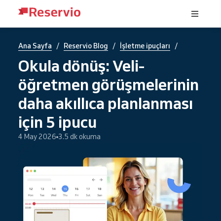
/
/
/
Ana Sayfa
Reservio Blog
İşletme ipuçları
Okula dönüş: Veli-
öğretmen görüşmelerinin
daha akıllıca planlanması
için 5 ipucu
4 May 2026
3.5 dk okuma