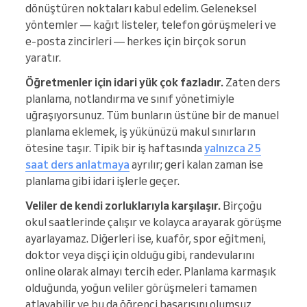
dönüştüren noktaları kabul edelim. Geleneksel
yöntemler — kağıt listeler, telefon görüşmeleri ve
e-posta zincirleri — herkes için birçok sorun
yaratır.
Öğretmenler için idari yük çok fazladır.
Zaten ders
planlama, notlandırma ve sınıf yönetimiyle
uğraşıyorsunuz. Tüm bunların üstüne bir de manuel
planlama eklemek, iş yükünüzü makul sınırların
ötesine taşır. Tipik bir iş haftasında
yalnızca 25
saat ders anlatmaya
ayrılır; geri kalan zaman ise
planlama gibi idari işlerle geçer.
Veliler de kendi zorluklarıyla karşılaşır.
Birçoğu
okul saatlerinde çalışır ve kolayca arayarak görüşme
ayarlayamaz. Diğerleri ise, kuaför, spor eğitmeni,
doktor veya dişçi için olduğu gibi, randevularını
online olarak almayı tercih eder. Planlama karmaşık
olduğunda, yoğun veliler görüşmeleri tamamen
atlayabilir ve bu da öğrenci başarısını olumsuz