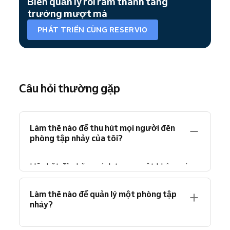
Biến quản lý rối rắm thành tăng
trưởng mượt mà
PHÁT TRIỂN CÙNG RESERVIO
Câu hỏi thường gặp
Làm thế nào để thu hút mọi người đến
phòng tập nhảy của tôi?
Hãy bắt đầu bằng cách tạo ra một không gian
thân thiện và
cung cấp các lớp học phù hợp
với nhu cầu cộng đồng địa phương.
Lớp học
Làm thế nào để quản lý một phòng tập
thử miễn phí, chương trình giới thiệu bạn bè
nhảy?
hoặc hội thảo theo chủ đề có thể thu hút
người mới.