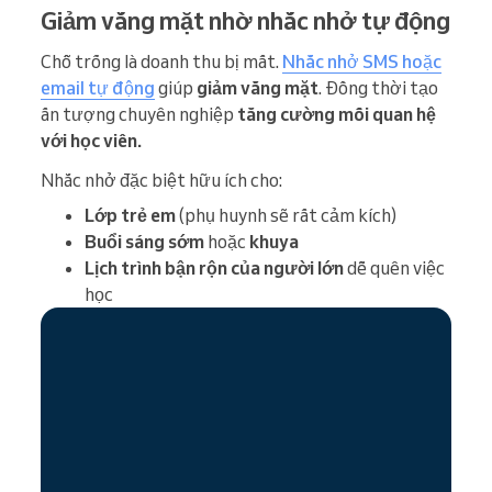
Giảm vắng mặt nhờ nhắc nhở tự động
Chỗ trống là doanh thu bị mất.
Nhắc nhở SMS hoặc
email tự động
giúp
giảm vắng mặt
. Đồng thời tạo
ấn tượng chuyên nghiệp
tăng cường mối quan hệ
với học viên.
Nhắc nhở đặc biệt hữu ích cho:
Lớp trẻ em
(phụ huynh sẽ rất cảm kích)
Buổi sáng sớm
hoặc
khuya
Lịch trình bận rộn của người lớn
dễ quên việc
học