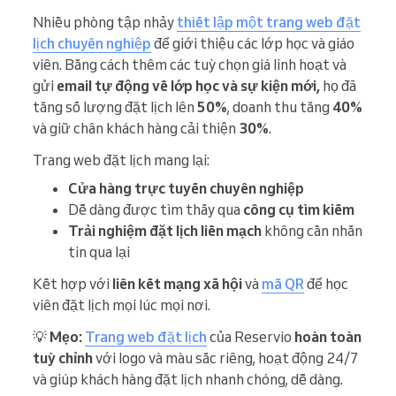
Nhiều phòng tập nhảy
thiết lập một trang web đặt
lịch chuyên nghiệp
để giới thiệu các lớp học và giáo
viên. Bằng cách thêm các tuỳ chọn giá linh hoạt và
gửi
email tự động về lớp học và sự kiện mới,
họ đã
tăng số lượng đặt lịch lên
50%
, doanh thu tăng
40%
và giữ chân khách hàng cải thiện
30%
.
Trang web đặt lịch mang lại:
Cửa hàng trực tuyến chuyên nghiệp
Dễ dàng được tìm thấy qua
công cụ tìm kiếm
Trải nghiệm đặt lịch liền mạch
không cần nhắn
tin qua lại
Kết hợp với
liên kết mạng xã hội
và
mã QR
để học
viên đặt lịch mọi lúc mọi nơi.
💡
Mẹo:
Trang web đặt lịch
của Reservio
hoàn toàn
tuỳ chỉnh
với logo và màu sắc riêng, hoạt động 24/7
và giúp khách hàng đặt lịch nhanh chóng, dễ dàng.