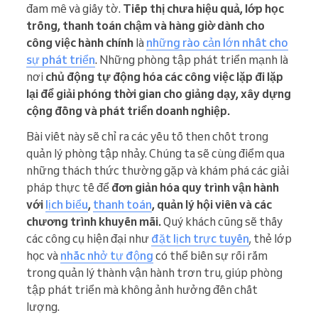
đam mê và giấy tờ.
Tiếp thị chưa hiệu quả, lớp học
trống, thanh toán chậm và hàng giờ dành cho
công việc hành chính
là
những rào cản lớn nhất cho
sự phát triển
. Những phòng tập phát triển mạnh là
nơi
chủ động tự động hóa các công việc lặp đi lặp
lại để giải phóng thời gian cho giảng dạy, xây dựng
cộng đồng và phát triển doanh nghiệp.
Bài viết này sẽ chỉ ra các yếu tố then chốt trong
quản lý phòng tập nhảy. Chúng ta sẽ cùng điểm qua
những thách thức thường gặp và khám phá các giải
pháp thực tế để
đơn giản hóa
quy trình vận hành
với
lịch biểu
,
thanh toán
, quản lý hội viên và các
chương trình khuyến mãi.
Quý khách cũng sẽ thấy
các công cụ hiện đại như
đặt lịch trực tuyến
, thẻ lớp
học và
nhắc nhở tự động
có thể biến sự rối rắm
trong quản lý thành vận hành trơn tru, giúp phòng
tập phát triển mà không ảnh hưởng đến chất
lượng.