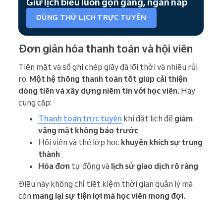
Giữ lịch biểu luôn gọn gàng, ngăn nắp
DÙNG THỬ LỊCH TRỰC TUYẾN
Đơn giản hóa thanh toán và hội viên
Tiền mặt và sổ ghi chép giấy đã lỗi thời và nhiều rủi
ro.
Một hệ thống thanh toán tốt giúp cải thiện
dòng tiền và xây dựng niềm tin với học viên.
Hãy
cung cấp:
Thanh toán trực tuyến
khi đặt lịch để
giảm
vắng mặt không báo trước
Hội viên và thẻ lớp học
khuyến khích sự trung
thành
Hóa đơn
tự động và
lịch sử giao dịch rõ ràng
Điều này không chỉ tiết kiệm thời gian quản lý mà
còn
mang lại sự tiện lợi mà học viên mong đợi.