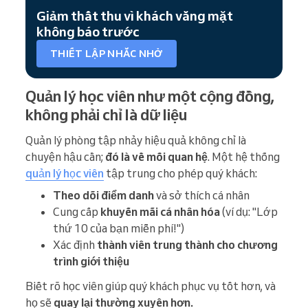
Giảm thất thu vì khách vắng mặt
không báo trước
THIẾT LẬP NHẮC NHỞ
Quản lý học viên như một cộng đồng,
không phải chỉ là dữ liệu
Quản lý phòng tập nhảy hiệu quả không chỉ là
chuyện hậu cần;
đó là về mối quan hệ
. Một hệ thống
quản lý học viên
tập trung cho phép quý khách:
Theo dõi điểm danh
và sở thích cá nhân
Cung cấp
khuyến mãi cá nhân hóa
(ví dụ: "Lớp
thứ 10 của bạn miễn phí!")
Xác định
thành viên trung thành cho chương
trình giới thiệu
Biết rõ học viên giúp quý khách phục vụ tốt hơn, và
họ sẽ
quay lại thường xuyên hơn.