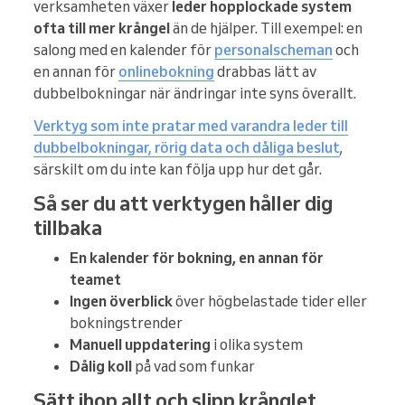
verksamheten växer
leder hopplockade system
ofta till mer krångel
än de hjälper. Till exempel: en
salong med en kalender för
personalscheman
och
en annan för
onlinebokning
drabbas lätt av
dubbelbokningar när ändringar inte syns överallt.
Verktyg som inte pratar med varandra leder till
dubbelbokningar, rörig data och dåliga beslut
,
särskilt om du inte kan följa upp hur det går.
Så ser du att verktygen håller dig
tillbaka
En kalender för bokning, en annan för
teamet
Ingen överblick
över högbelastade tider eller
bokningstrender
Manuell uppdatering
i olika system
Dålig koll
på vad som funkar
Sätt ihop allt och slipp krånglet