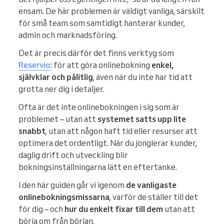
ensam. De här problemen är väldigt vanliga, särskilt
för små team som samtidigt hanterar kunder,
admin och marknadsföring.
Det är precis därför det finns verktyg som
Reservio
: för att göra onlinebokning
enkel,
självklar och pålitlig
, även när du inte har tid att
grotta ner dig i detaljer.
Ofta är det inte onlinebokningen i sig som är
problemet – utan att
systemet satts upp lite
snabbt
, utan att någon haft tid eller resurser att
optimera det ordentligt. När du jonglerar kunder,
daglig drift och utveckling blir
bokningsinställningarna lätt en eftertanke.
I den här guiden går vi igenom
de vanligaste
onlinebokningsmissarna
, varför de ställer till det
för dig – och
hur du enkelt fixar till dem
utan att
börja om från början.