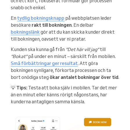
och ett kort, fokuserat formulär gör processen
snabb och enkel.
En
tydlig bokningsknapp
på webbplatsen leder
besökare
rakt till bokningen
. En delbar
bokningslänk
gör att du kan skicka kunder direkt
till bokningen, oavsett var ni pratar.
Kunden ska kunna gå från
“Det här vill jag”
till
“Bokat”
på under en minut – särskilt från mobilen.
Små förbättringar ger resultat
. Att göra
bokningen synligare, förkorta processen och ta
bort onödiga steg
ökar antalet bokningar över tid
.
💡
Tips:
Testa att boka själv i mobilen. Tar det mer
än en minut eller känns rörigt någonstans, har
kunderna antagligen samma känsla.