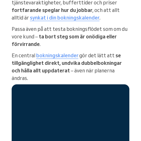
tjänstevaraktigheter, bufferttider och priser
fortfarande speglar hur du jobbar
, och att allt
alltid är
synkat i din bokningskalender
.
Passa även på att testa bokningsflödet som om du
vore kund –
ta bort steg som är onödiga eller
förvirrande
.
En central
bokningskalender
gör det lätt att
se
tillgänglighet direkt, undvika dubbelbokningar
och hålla allt uppdaterat
– även när planerna
ändras.