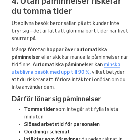
4. Utan påminnelser riskerar
du tomma tider
Uteblivna besök beror sällan på att kunder inte
bryr sig – det är lätt att glömma bort tider när livet
snurrar på.
Många företag
hoppar över automatiska
påminnelser
eller skickar manuella påminnelser när
tid finns.
Automatiska påminnelser kan
minska
uteblivna besök med upp till 90 %,
vilket betyder
att du riskerar att förlora intäkter i onödan om du
inte använder dem.
Därför lönar sig påminnelser
Tomma tider
som inte går att fylla i sista
minuten
Slösad arbetstid för personalen
Oordning i schemat
Intäkter som försvinner
du redan räknat in