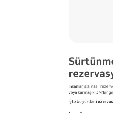
Sürtünme
rezervas
İnsanlar, sizi nasıl reze
veya karmaşık DM’ler ger
İşte bu yüzden
rezervas