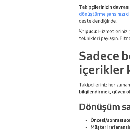
Takipçilerinizin davranı
dönüştürme şansınızı cid
desteklendiğinde.
💡
İpucu:
Hizmetlerinizi 
teknikleri paylaşın. Fitn
Sadece b
içerikler 
Takipçileriniz her zaman
bilgilendirmek, güven 
Dönüşüm sağ
Öncesi/sonrası so
Müşteri referansla