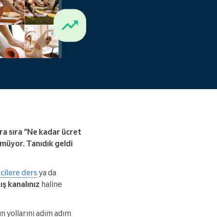
Daha fazlasını okuyun
ara sıra “Ne kadar ücret
şmüyor. Tanıdık geldi
cilere ders
ya da
ış
kanalınız
haline
 yollarını adım adım