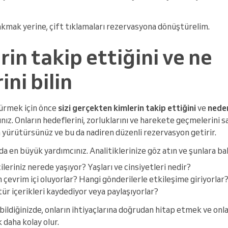
akmak yerine, çift tıklamaları rezervasyona dönüştürelim.
rin takip ettiğini ve ne
ini bilin
ürmek için önce
sizi gerçekten kimlerin takip ettiğini
ve
neden
nız. Onların hedeflerini, zorluklarını ve harekete geçmelerini 
yürütürsünüz ve bu da nadiren düzenli rezervasyon getirir.
a en büyük yardımcınız. Analitiklerinize göz atın ve şunlara ba
çileriniz nerede yaşıyor? Yaşları ve cinsiyetleri nedir?
 çevrim içi oluyorlar? Hangi gönderilerle etkileşime giriyorlar
tür içerikleri kaydediyor veya paylaşıyorlar?
ldiğinizde, onların ihtiyaçlarına doğrudan hitap etmek ve onla
 daha kolay olur.