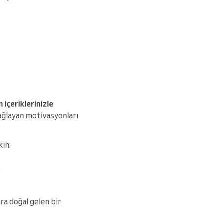
 içeriklerinizle
sağlayan motivasyonları
kın:
?
ra doğal gelen bir