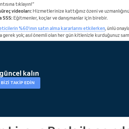
tısına tıklayın!”
üreç videoları:
Hizmetlerinize kattığınız özeni ve uzmanlığınız
a SSS:
Eğitmenler, koçlar ve danışmanlar için birebir.
ticilerin %60’ının satın alma kararlarını etkilerken
, ünlü onayl
za gerek yok; asıl önemli olan her gün kitlenizle kurduğunuz sa
 güncel kalın
BIZI TAKIP EDIN