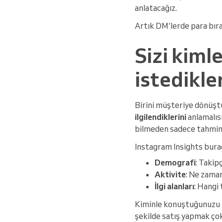
anlatacağız.
Artık DM’lerde para bır
Sizi kimle
istedikler
Birini müşteriye dönüşt
ilgilendiklerini
anlamalısı
bilmeden sadece tahmin 
Instagram Insights burad
Demografi
: Takip
Aktivite
: Ne zaman
İlgi alanları
: Hangi 
Kiminle konuştuğunuzu bi
şekilde satış yapmak çok