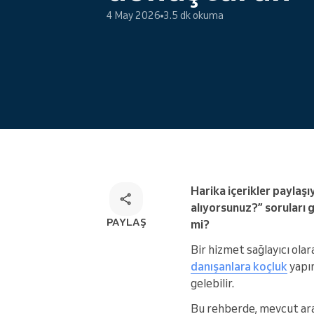
4 May 2026
3.5 dk okuma
Çok kanallı rezervasyon çözümü
Harika içerikler paylaşı
alıyorsunuz?” soruları 
PAYLAŞ
mi?
Bir hizmet sağlayıcı olar
danışanlara koçluk
yapın
gelebilir.
Bu rehberde, mevcut ara