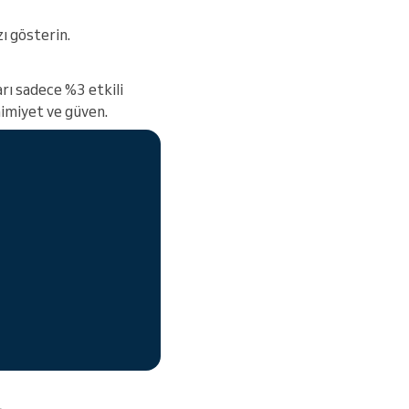
ı gösterin.
arı sadece %3 etkili
mimiyet ve güven.