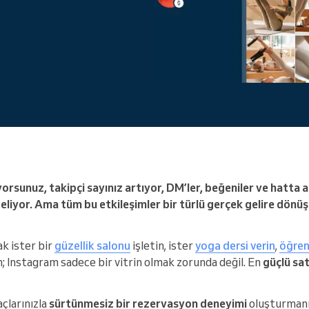
Büyük bir organizasyonu
yönetiyorsunuz
yorsunuz, takipçi sayınız artıyor, DM’ler, beğeniler ve hatta 
geliyor. Ama tüm bu etkileşimler bir türlü gerçek gelire dönü
ak ister bir
güzellik salonu
işletin, ister
yoga dersi verin
,
öğren
; Instagram sadece bir vitrin olmak zorunda değil. En
güçlü
sat
çlarınızla
sürtünmesiz bir rezervasyon deneyimi
oluşturmanın