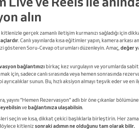
 Live ve Reels ile anınd
on alın
 kitlenizle gerçek zamanlı iletişim kurmanızı sağladığı için dik
raçlardır
. Canlı yayınlarda kısa eğitimler yapın, kamera arkası a
inizi gösteren Soru-Cevap oturumları düzenleyin. Amaç,
değer y
vasyon bağlantınızı
birkaç kez vurgulayın ve yorumlarda sabit
atmak için, sadece canlı sırasında veya hemen sonrasında rezerv
i ayrıcalıklar sunun. Bu, hızlı aksiyon almayı teşvik eder ve en ilg
nra, yayını “Hemen Rezervasyon” adlı bir öne çıkanlar bölümüne
leyebilsin
ve
bağlantınıza ulaşabilsin
.
leri seçin ve kısa, dikkat çekici başlıklarla birleştirin. Her zam
 Böylece kitleniz
sonraki adımın ne olduğunu
tam olarak bilir.