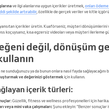
şlarına
ve ilgi alanlarına uygun içerikler üretmek,
onları ödeme
di şekilde artırabilir
, özellikle de gerçek veriler ve kitle içgörü
yansıtan içerikler üretin. Kuaförseniz, müşteri dönüşümlerini v
ess koçuysanız, kısa egzersiz videoları veya müşteri ilerleme g
eğeni değil, dönüşüm ge
kullanın
 ne sunduğunuzu ya da bunun onlara nasıl fayda sağlayacağını bi
oluşturmak ve değerinizi göstermek
için kullanın.
layan içerik türleri:
nuçlar:
Güzellik, fitness ve wellness profesyonelleri için harika
rı veya mini vaka çalışmaları:
Şunu ekleyin: “Benzer sonuçlar i