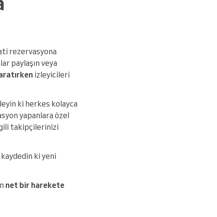
a
kati rezervasyona
nlar paylaşın veya
aratırken
izleyicileri
leyin ki herkes kolayca
asyon yapanlara özel
ili takipçilerinizi
 kaydedin ki yeni
an
net bir harekete