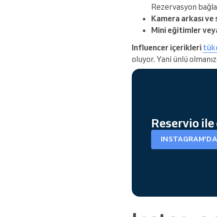
Rezervasyon bağlan
Kamera arkası ve s
Mini eğitimler vey
Influencer içerikleri
tüke
oluyor. Yani ünlü olmanı
Reservio ile
INSTAGRAM’DA 