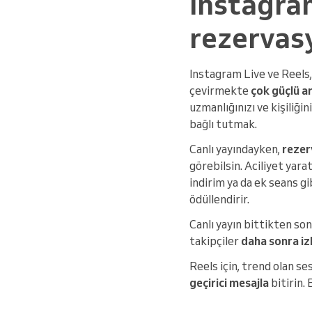
Instagram
rezervasy
Instagram Live ve Reels,
çevirmekte
çok güçlü a
uzmanlığınızı ve kişiliğ
bağlı tutmak.
Canlı yayındayken,
rezer
görebilsin. Aciliyet yar
indirim ya da ek seans gib
ödüllendirir.
Canlı yayın bittikten so
takipçiler
daha sonra iz
Reels için, trend olan ses
geçirici mesajla
bitirin.