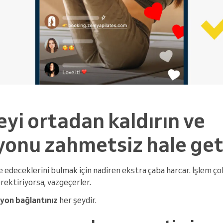
yi ortadan kaldırın ve
yonu zahmetsiz hale get
rve edeceklerini bulmak için nadiren ekstra çaba harcar. İşlem ç
ektiriyorsa, vazgeçerler.
yon bağlantınız
her şeydir.