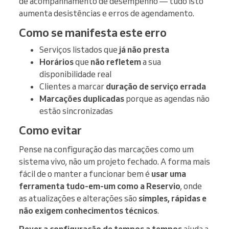
de acompanhamento de desempenho — tudo isto
aumenta desistências e erros de agendamento.
Como se manifesta este erro
Serviços listados que
já não presta
Horários
que
não refletem
a sua
disponibilidade real
Clientes a marcar
duração de serviço errada
Marcações duplicadas
porque as agendas não
estão sincronizadas
Como evitar
Pense na configuração das marcações como um
sistema vivo, não um projeto fechado. A forma mais
fácil de o manter a funcionar bem é
usar uma
ferramenta tudo-em-um como a Reservio
, onde
as atualizações e alterações são
simples, rápidas e
não exigem conhecimentos técnicos
.
Rever a configuração de tempos a tempos
ajuda a