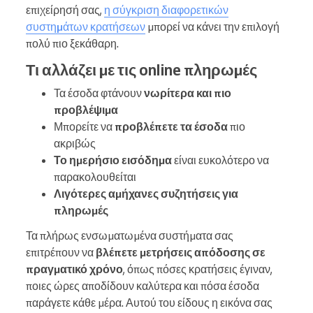
επιχείρησή σας,
η σύγκριση διαφορετικών
συστημάτων κρατήσεων
μπορεί να κάνει την επιλογή
πολύ πιο ξεκάθαρη.
Τι αλλάζει με τις online πληρωμές
Τα έσοδα φτάνουν
νωρίτερα και πιο
προβλέψιμα
Μπορείτε να
προβλέπετε τα έσοδα
πιο
ακριβώς
Το ημερήσιο εισόδημα
είναι ευκολότερο να
παρακολουθείται
Λιγότερες αμήχανες συζητήσεις για
πληρωμές
Τα πλήρως ενσωματωμένα συστήματα σας
επιτρέπουν να
βλέπετε μετρήσεις απόδοσης σε
πραγματικό χρόνο
, όπως πόσες κρατήσεις έγιναν,
ποιες ώρες αποδίδουν καλύτερα και πόσα έσοδα
παράγετε κάθε μέρα. Αυτού του είδους η εικόνα σας