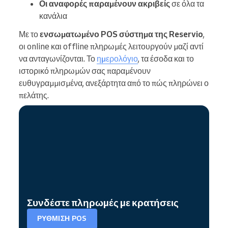
Οι αναφορές παραμένουν ακριβείς
σε όλα τα
κανάλια
Με το
ενσωματωμένο POS σύστημα της Reservio
,
οι online και offline πληρωμές λειτουργούν μαζί αντί
να ανταγωνίζονται. Το
ημερολόγιο
, τα έσοδα και το
ιστορικό πληρωμών σας παραμένουν
ευθυγραμμισμένα, ανεξάρτητα από το πώς πληρώνει ο
πελάτης.
Συνδέστε πληρωμές με κρατήσεις
ΡΎΘΜΙΣΗ POS