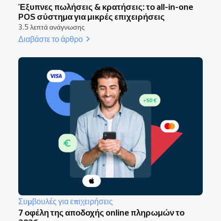
Έξυπνες πωλήσεις & κρατήσεις: το all-in-one
POS σύστημα για μικρές επιχειρήσεις
3.5 λεπτά ανάγνωσης
Διαβάστε το άρθρο
Συμβουλές για επιχειρήσεις
7 οφέλη της αποδοχής online πληρωμών το