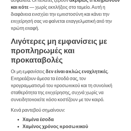
και πότε
— χωρίς εκπλήξεις στο ταμείο. Αυτή η
διαφάνεια ενισχύει την εμπιστοσύνη και κάνει την
επιχείρησή σας να φαίνεται επαγγελματική από την
πρώτη επαφή.
Λιγότερες μη εμφανίσεις με
προπληρωμές και
προκαταβολές
Οι μη εμφανίσεις
δεν είναι απλώς ενοχλητικές
.
Επηρεάζουν άμεσα τα έσοδά σας, τον
προγραμματισμό του προσωπικού και τη συνολική
σταθερότητα της επιχείρησης, συχνά χωρίς να
συνειδητοποιείτε πόσο κοστίζουν με τον καιρό.
Κενά ραντεβού σημαίνουν:
Χαμένα έσοδα
Χαμένος χρόνος προσωπικού