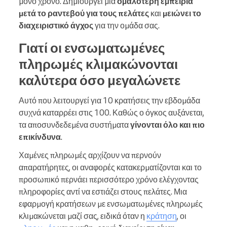
μόνο χρόνο. Δημιουργεί μια
ομαλότερη εμπειρία
μετά το ραντεβού για τους πελάτες
και
μειώνει το
διαχειριστικό άγχος
για την ομάδα σας.
Γιατί οι ενσωματωμένες
πληρωμές κλιμακώνονται
καλύτερα όσο μεγαλώνετε
Αυτό που λειτουργεί για 10 κρατήσεις την εβδομάδα
συχνά καταρρέει στις 100. Καθώς ο όγκος αυξάνεται,
τα αποσυνδεδεμένα συστήματα
γίνονται όλο και πιο
επικίνδυνα
.
Χαμένες πληρωμές αρχίζουν να περνούν
απαρατήρητες, οι αναφορές κατακερματίζονται και το
προσωπικό περνάει περισσότερο χρόνο ελέγχοντας
πληροφορίες αντί να εστιάζει στους πελάτες. Μια
εφαρμογή κρατήσεων με ενσωματωμένες πληρωμές
κλιμακώνεται μαζί σας, ειδικά όταν η
κράτηση
, οι