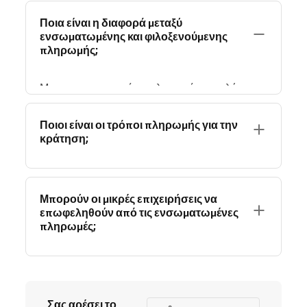
Ποια είναι η διαφορά μεταξύ
ενσωματωμένης και φιλοξενούμενης
πληρωμής;
Με τις ενσωματωμένες πληρωμές, οι πελάτες
ολοκληρώνουν ολόκληρη τη διαδικασία
κράτησης και πληρωμής σε ένα μέρος
.
Ποιοι είναι οι τρόποι πληρωμής για την
Επιλέγουν υπηρεσία, διαλέγουν ώρα,
κράτηση;
πληρώνουν και λαμβάνουν επιβεβαίωση χωρίς
να φεύγουν από το σύστημα κρατήσεων. Όλα
Τα περισσότερα
σύγχρονα συστήματα
παραμένουν αυτόματα συνδεδεμένα,
κρατήσεων
υποστηρίζουν διάφορες επιλογές
Μπορούν οι μικρές επιχειρήσεις να
μειώνοντας τις αποχωρήσεις και αφαιρώντας
πληρωμής, επιτρέποντας στους πελάτες να
επωφεληθούν από τις ενσωματωμένες
την ανάγκη για χειροκίνητη παρακολούθηση, μια
πληρώνουν online κατά την κράτηση, να
πληρωμές;
προσέγγιση που υποστηρίζουν εργαλεία όπως
αφήνουν προκαταβολή ή να πληρώνουν δια
το
Reservio
.
ζώσης μετά την υπηρεσία. Αυτή η ευελιξία
Ναι. Οι ενσωματωμένες πληρωμές είναι
βοηθά
να καλύπτουν διαφορετικές
Οι φιλοξενούμενες πληρωμές
ιδιαίτερα χρήσιμες για μικρές επιχειρήσεις
προτιμήσεις πελατών
χωρίς να περιπλέκουν
ανακατευθύνουν τους πελάτες σε εξωτερική
παροχής υπηρεσιών
που θέλουν να
Σας αρέσει το