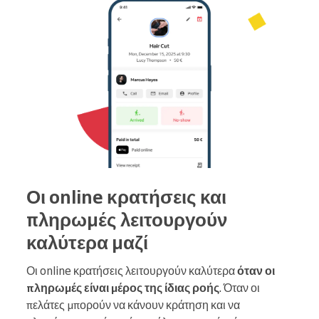
Οι online κρατήσεις και
πληρωμές λειτουργούν
καλύτερα μαζί
Οι online κρατήσεις λειτουργούν καλύτερα
όταν οι
πληρωμές είναι μέρος της ίδιας ροής
. Όταν οι
πελάτες μπορούν να κάνουν κράτηση και να