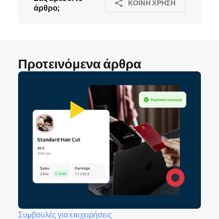
τις καθημερινές σας διαδικασίες.
σελίδα πληρωμής
για να ολοκληρώσουν τη
ΚΟΙΝΉ ΧΡΉΣΗ
εξοικονομήσουν χρόνο και να παραμείνουν
άρθρο;
συναλλαγή. Ενώ αυτό μπορεί να λειτουργήσει,
οργανωμένες
. Όταν οι
κρατήσεις
, οι
πληρωμές
Ο πιο σημαντικός παράγοντας δεν είναι ο
το επιπλέον βήμα συχνά δημιουργεί τριβές και
και οι αποδείξεις βρίσκονται σε ένα σύστημα, η
αριθμός των τρόπων πληρωμής, αλλά το πόσο
αυξάνει τον κίνδυνο ελλιπών κρατήσεων ή
ταμειακή ροή γίνεται πιο ξεκάθαρη και η
ομαλά συνδέονται με τις κρατήσεις και τις
σύγχυσης πληρωμής.
διαχειριστική δουλειά παραμένει ελεγχόμενη
αναφορές. Στο
Reservio
, μπορείτε να επιλέξετε
Προτεινόμενα άρθρα
όσο η επιχείρηση μεγαλώνει.
αν οι πελάτες
θα πληρώνουν online κατά την
κράτηση ή δια ζώσης στο κατάστημα
, με τις
δύο επιλογές να διαχειρίζονται εύκολα σε ένα
σύστημα μέσω των
online πληρωμών
και του
ενσωματωμένου
POS
.
Συμβουλές για επιχειρήσεις