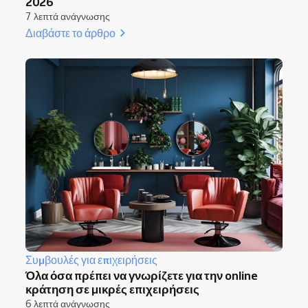
2026
7 λεπτά ανάγνωσης
Διαβάστε το άρθρο
Συμβουλές για επιχειρήσεις
Όλα όσα πρέπει να γνωρίζετε για την online
κράτηση σε μικρές επιχειρήσεις
6 λεπτά ανάγνωσης