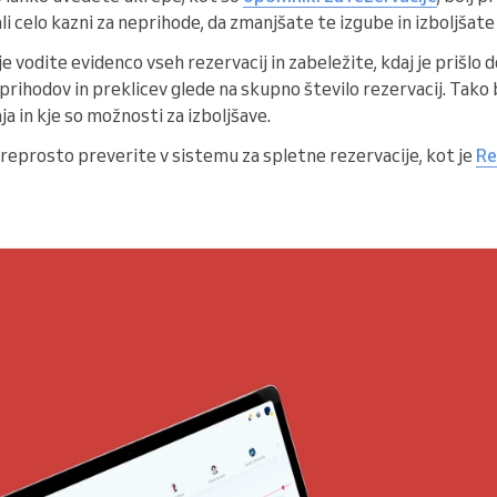
li celo kazni za neprihode, da zmanjšate te izgube in izboljšate
 vodite evidenco vseh rezervacij in zabeležite, kdaj je prišlo d
rihodov in preklicev glede na skupno število rezervacij. Tako b
a in kje so možnosti za izboljšave.
reprosto preverite v sistemu za spletne rezervacije, kot je
Re