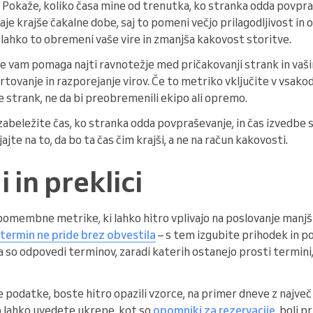
. Pokaže, koliko časa mine od trenutka, ko stranka odda povpr
je krajše čakalne dobe, saj to pomeni večjo prilagodljivost in o
lahko to obremeni vaše vire in zmanjša kakovost storitve.
e vam pomaga najti ravnotežje med pričakovanji strank in va
tovanje in razporejanje virov. Če to metriko vključite v vsako
be strank, ne da bi preobremenili ekipo ali opremo.
abeležite čas, ko stranka odda povpraševanje, in čas izvedbe 
jajte na to, da bo ta čas čim krajši, a ne na račun kakovosti.
 in preklici
 pomembne metrike, ki lahko hitro vplivajo na poslovanje manjš
termin ne pride brez obvestila
– s tem izgubite prihodek in 
a so odpovedi terminov, zaradi katerih ostanejo prosti termini, k
 podatke, boste hitro opazili vzorce, na primer dneve z največ
o lahko uvedete ukrepe, kot so
opomniki za rezervacije
, bolj p