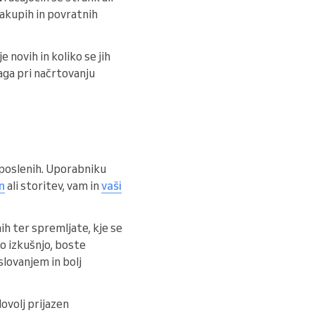
nakupih in povratnih
 novih in koliko se jih
aga pri načrtovanju
aposlenih. Uporabniku
n
ali storitev, vam in
vaši
h ter spremljate, kje se
ko izkušnjo, boste
slovanjem in bolj
dovolj prijazen