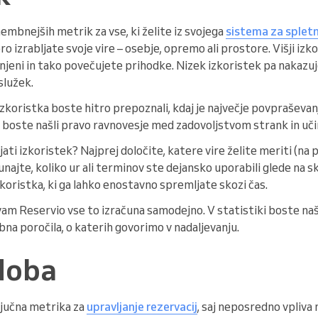
embnejših metrik za vse, ki želite iz svojega
sistema za spletn
o izrabljate svoje vire – osebje, opremo ali prostore. Višji izk
njeni in tako povečujete prihodke. Nizek izkoristek pa nakazu
služek.
oristka boste hitro prepoznali, kdaj je največje povpraševanje,
 boste našli pravo ravnovesje med zadovoljstvom strank in uči
ati izkoristek? Najprej določite, katere vire želite meriti (na
čunajte, koliko ur ali terminov ste dejansko uporabili glede na s
oristka, ki ga lahko enostavno spremljate skozi čas.
, vam Reservio vse to izračuna samodejno. V statistiki boste naš
bna poročila, o katerih govorimo v nadaljevanju.
doba
ljučna metrika za
upravljanje rezervacij
, saj neposredno vpliva 