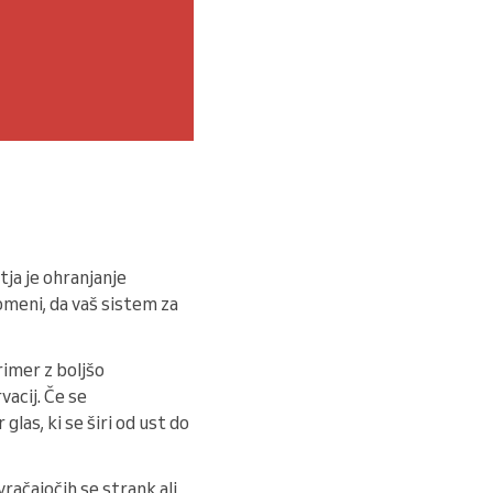
tja je ohranjanje
omeni, da vaš sistem za
imer z boljšo
vacij. Če se
glas, ki se širi od ust do
račajočih se strank ali