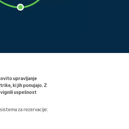
Preberite več
kovito upravljanje
ike, ki jih ponujajo. Z
vignili uspešnost
sistema za rezervacije: