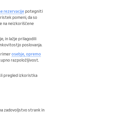
e rezervacije
potegniti
oristek pomeni, da so
je na neizkoriščene
 in lažje prilagodili
nkovitostjo poslovanja.
 primer
osebje, opremo
kupno razpoložljivost.
li pregled izkoristka
na zadovoljstvo strank in