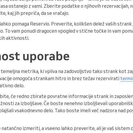
asa ostanejo z vami. Zberite podatke o njihovih rezervacijah, 
e, kaj jih prepriča, da se vračajo.
lahko pomaga Reservio. Preverite, kolikšen delež vaših strank je
ajo. To vam ponudi dragocen vpogled v stične točke in vam pom
ih aktivnosti.
ost uporabe
temeljna metrika, ki vpliva na zadovoljstvo tako strank kot z
rvacije omogoča strankam hitro in brez težav rezervirati
termi
ativno delo.
ite, če redno zbirate povratne informacije strank in zaposleni
ložnosti za izboljšave. Če boste nenehno izboljševali uporabniš
i olajšali vsakodnevno delo. Tako boste imeli več nadzora nad po
 natančno izmeriti, a vseeno lahko preverite, ali je vaš sistem 