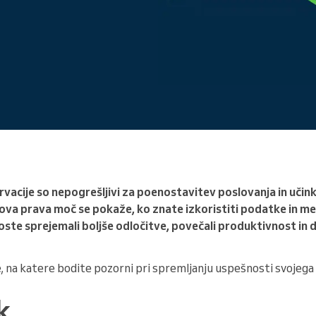
Vodite veliko organizacijo
rvacije so nepogrešljivi za poenostavitev poslovanja in učin
ova prava moč se pokaže, ko znate izkoristiti podatke in metr
ste sprejemali boljše odločitve, povečali produktivnost in d
, na katere bodite pozorni pri spremljanju uspešnosti svojega 
k