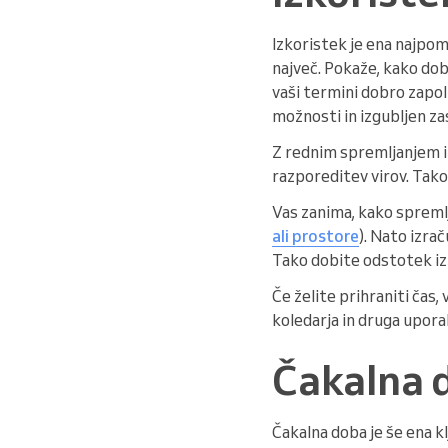
Izkoristek je ena najpom
največ. Pokaže, kako dobr
vaši termini dobro zapol
možnosti in izgubljen za
Z rednim spremljanjem izk
razporeditev virov. Tako
Vas zanima, kako spremlj
ali prostore
). Nato izra
Tako dobite odstotek izk
Če želite prihraniti čas
koledarja in druga upora
Čakalna 
Čakalna doba je še ena k