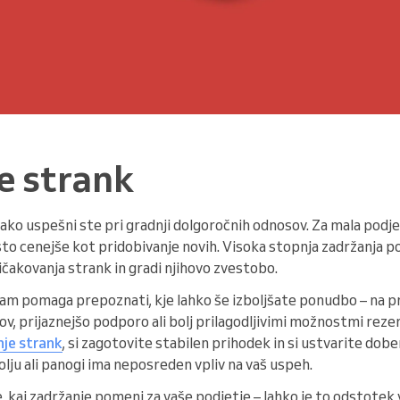
e strank
ako uspešni ste pri gradnji dolgoročnih odnosov. Za mala podje
to cenejše kot pridobivanje novih. Visoka stopnja zadržanja p
ričakovanja strank in gradi njihovo zvestobo.
vam pomaga prepoznati, kje lahko še izboljšate ponudbo – na pr
v, prijaznejšo podporo ali bolj prilagodljivimi možnostmi rezer
je strank
, si zagotovite stabilen prihodek in si ustvarite dober 
olju ali panogi ima neposreden vpliv na vaš uspeh.
, kaj zadržanje pomeni za vaše podjetje – lahko je to odstotek v