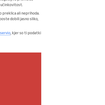
 učinkovitost.
o preklica ali neprihoda.
oste dobili jasno sliko,
servio
, kjer so ti podatki