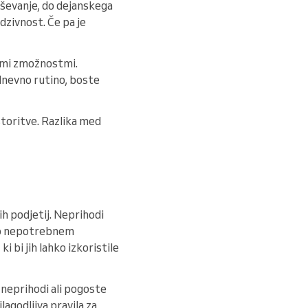
aševanje, do dejanskega
dzivnost. Če pa je
šimi zmožnostmi.
dnevno rutino, boste
storitve. Razlika med
ih podjetij. Neprihodi
po nepotrebnem
i bi jih lahko izkoristile
 neprihodi ali pogoste
rilagodljiva pravila za