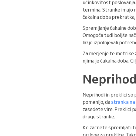
učinkovitost poslovanja
termina. Stranke imajo ra
čakalna doba prekratka, 
Spremljanje čakalne dob
Omogoča tudi boljše načr
lažje izpolnjevali potre
Za merjenje te metrike z
njima je čakalna doba. Cil
Neprihodi
Neprihodi in preklici so
pomenijo, da
stranka na 
zasedete vire. Preklici p
druge stranke.
Ko začnete spremljati te
razloge za preklice. Tak