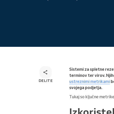
Omnichannel rešitev za
rezervacije
Sistemi za spletne reze
terminov ter virov. Njih
DELITE
ustreznimi metrikami
bo
svojega podjetja.
Tukaj so ključne metrike
Izkoriste