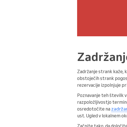
Zadržanj
Zadržanje strank kaže, k
obstoječih strank pogos
rezervacije izpolnjuje p
Poznavanje teh številk 
razpoložljivostjo termino
osredotočite na
zadržan
ust. Ugled v lokalnem ok
Začnite tako, da določite