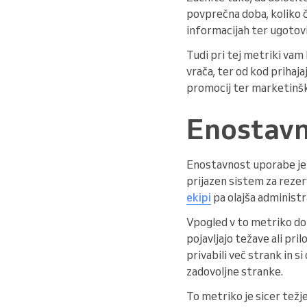
povprečna doba, koliko č
informacijah ter ugotovit
Tudi pri tej metriki vam 
vrača, ter od kod prihaj
promocij ter marketinšk
Enostavn
Enostavnost uporabe je 
prijazen sistem za reze
ekipi
pa olajša administr
Vpogled v to metriko dob
pojavljajo težave ali pri
privabili več strank in s
zadovoljne stranke.
To metriko je sicer težje