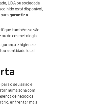
ade, LDA ou sociedade
colhido está disponível,
e para
garantir a
erifique também se são
e ou de cosmetologia.
gurança e higiene e
 ou a entidade local
erta
 para o seu salão é
 estar numa zona com
resença de negócios
rário, enfrentar mais