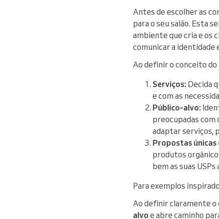
Antes de escolher as co
para o seu salão. Esta se
ambiente que cria e os c
comunicar a identidade e
Ao definir o conceito do
Serviços:
Decida qu
e com as necessida
Público-alvo:
Ident
preocupadas com o
adaptar serviços, 
Propostas únicas 
produtos orgânicos
bem as suas USPs a
Para exemplos inspirado
Ao definir claramente o 
alvo
e abre caminho para