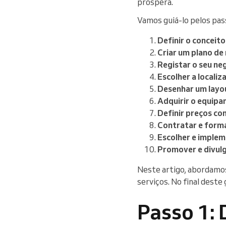
prospera.
Vamos guiá-lo pelos pass
Definir o conceito
Criar um plano de
Registar o seu ne
Escolher a localiz
Desenhar um layou
Adquirir o equip
Definir preços co
Contratar e forma
Escolher e implem
Promover e divulg
Neste artigo, abordamos
serviços. No final deste
Passo 1: 