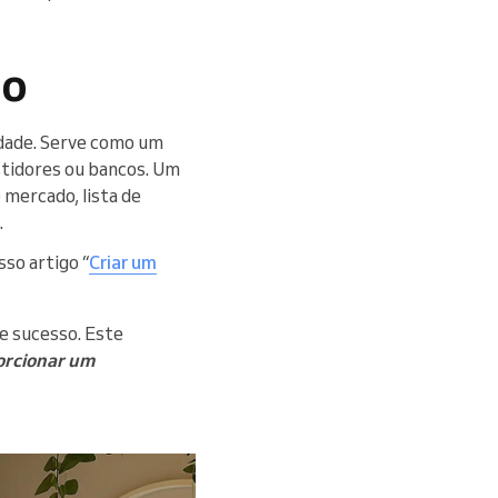
io
idade. Serve como um
stidores ou bancos. Um
 mercado, lista de
.
sso artigo “
Criar um
de sucesso. Este
orcionar um