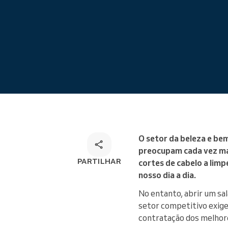
Marcações online
Solução de marcação
omnicanal
O setor da beleza e be
preocupam cada vez mai
PARTILHAR
cortes de cabelo a lim
nosso dia a dia.
No entanto, abrir um sa
setor competitivo exige
contratação dos melhores