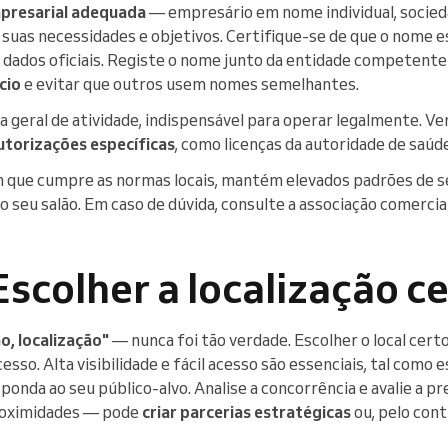
presarial adequada
— empresário em nome individual, socied
uas necessidades e objetivos. Certifique-se de que o nome es
 dados oficiais. Registe o nome junto da entidade competent
cio
e evitar que outros usem nomes semelhantes.
a geral de atividade, indispensável para operar legalmente. V
autorizações específicas
, como licenças da autoridade de saúd
 que cumpre as normas locais, mantém elevados padrões de se
do seu salão. Em caso de dúvida, consulte a associação comercial
Escolher a localização c
o, localização"
— nunca foi tão verdade. Escolher o local certo
sso. Alta visibilidade e fácil acesso são essenciais, tal como
onda ao seu público-alvo. Analise a concorrência e avalie a p
oximidades — pode
criar parcerias estratégicas
ou, pelo cont