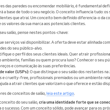
res das paredes ou encomendar mobiliário, é fundamental defi
rá a base de todo o seu negócio. O conceito influencia tudo: os
lientes que atrai. Um conceito bem definido diferencia-o da co
 os valores da sua marca aos potenciais clientes.
 seu salão, pense nestes pontos-chave:
e serviços vai disponibilizar. A oferta deve estar alinhada com 
des do seu público-alvo.
ifique o perfil dos seus clientes ideais. Quer atrair profissio
 ambiente, famílias ou quem procura luxo? Conhecer o seu pú
preços e comunicação às suas preferências.
de valor (USPs):
O que distingue o seu salão dos restantes na 
 e cruelty-free, profissionais premiados ou um ambiente rela
juda a atrair clientes que valorizam o que oferece e estão disp
res de conceitos de salão,
leia este artigo
.
conceito do seu salão,
cria uma identidade forte que se conec
 o sucesso. Com um conceito sólido, pode avançar para os pr