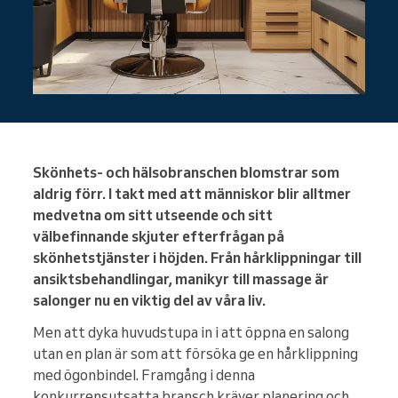
Skönhets- och hälsobranschen blomstrar som
aldrig förr. I takt med att människor blir alltmer
medvetna om sitt utseende och sitt
välbefinnande skjuter efterfrågan på
skönhetstjänster i höjden. Från hårklippningar till
ansiktsbehandlingar, manikyr till massage är
salonger nu en viktig del av våra liv.
Men att dyka huvudstupa in i att öppna en salong
utan en plan är som att försöka ge en hårklippning
med ögonbindel. Framgång i denna
konkurrensutsatta bransch kräver planering och