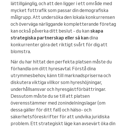
lättillgänglig, och att den ligger i ett område med
mycket fottrafik som passar din demografiska
målgrupp. Att undersöka den lokala konkurrensen
och överväga närliggande kompletterande företag
kan också påverka ditt beslut - du kan
skapa
strategiska partnerskap eller så kan
dina
konkurrenter göra det riktigt svårt för dig att
blomstra.
När du har hittat den perfekta platsen måste du
förhandla om ditt hyresavtal. Förstå dina
utrymmesbehov, känn till marknadspriserna och
diskutera viktiga villkor som hyreshöjningar,
underhållsansvar och hyresgästförbättringar.
Dessutom måste du se till att platsen
överensstämmer med zonindelningslagar (om
dessa gäller för ditt fall) och hälso- och
säkerhetsföreskrifter för att undvika juridiska
problem. Ett strategiskt läge kan avsevärt öka din