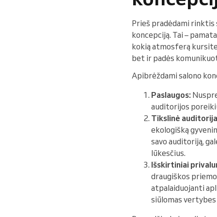
Prieš pradėdami rinktis 
koncepciją. Tai – pamatas
kokią atmosferą kursite i
bet ir padės komunikuot
Apibrėždami salono konc
Paslaugos:
Nuspręs
auditorijos poreiki
Tikslinė auditorija
ekologišką gyveni
savo auditoriją, ga
lūkesčius.
Išskirtiniai prival
draugiškos priemon
atpalaiduojanti apl
siūlomas vertybes 