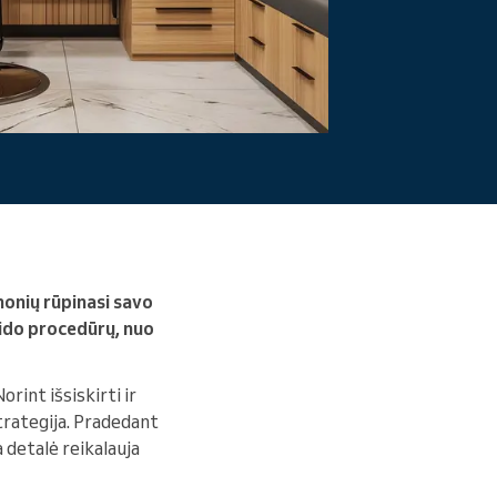
Skaityti daugiau
monių rūpinasi savo
eido procedūrų, nuo
rint išsiskirti ir
trategija. Pradedant
 detalė reikalauja