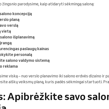
 žingsnio parodysime, kaip atidaryti sėkmingą saloną:
salono koncepciją
erslo planą
avo verslą
ą vietą
salono išplanavimą
 įrangą
urencingas paslaugų kainas
okykite personalą
ekite salono valdymo sistemą
no reklama
ime viską – nuo verslo planavimo iki salono erdvės dizaino ir 
ėsite aiškų veiksmų planą, kuris padės sėkmingai startuoti. P
s: Apibrėžkite savo salo
ją