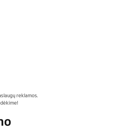
paslaugų reklamos.
radėkime!
no