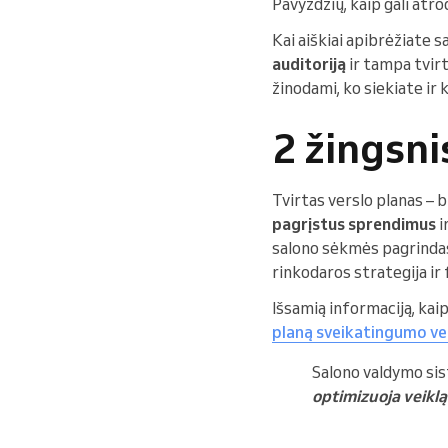
Pavyzdžių, kaip gali atr
Kai aiškiai apibrėžiate 
auditoriją
ir tampa tvirt
žinodami, ko siekiate ir k
2 žingsni
Tvirtas verslo planas – b
pagrįstus sprendimus
i
salono sėkmės pagrindas
rinkodaros strategija ir
Išsamią informaciją, kaip
planą sveikatingumo ver
Salono valdymo sis
optimizuoja veiklą