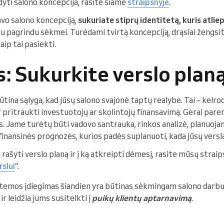
odyti salono koncepcija, rasite šiame
straipsnyje
.
savo salono koncepciją,
sukuriate stiprų identitetą, kuris atliep
u pagrindu sėkmei. Turėdami tvirtą koncepciją, drąsiai žengsite
aip tai pasiekti.
s: Sukurkite verslo plan
ūtina sąlyga, kad jūsų salono svajonė taptų realybe. Tai – kelro
r pritraukti investuotojų ar skolintojų finansavimą. Gerai pare
. Jame turėtų būti vadovo santrauka, rinkos analizė, planuoja
 finansinės prognozės, kurios padės suplanuoti, kada jūsų versl
 rašyti verslo planą ir į ką atkreipti dėmesį, rasite mūsų straip
slui
“.
temos įdiegimas šiandien yra būtinas sėkmingam salono darbu
ir leidžia jums susitelkti į
puikų klientų aptarnavimą
.