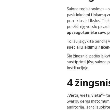
Salono registravimas – sv
pasirinkdami
tinkamą v
poreikius ir tikslus. Tin
peržiūrėję verslo pavad
apsaugotumėte savo pr
Toliau įsigykite bendrą ve
specialių leidimų ir licen
Šie žingsniai padės laiky
sustiprinti jūsų salono p
institucijoje.
4 žingsni
„Vieta, vieta, vieta“
– ta
Svarbu geras matomumas,
auditoriją. Išanalizuokit