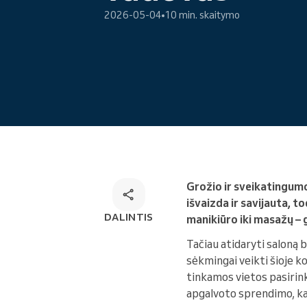
Internetinė rezervacija
2026-05-04
10 min. skaitymo
Omnichannel rezervacijų
sprendimas
Grožio ir sveikatingumo
išvaizda ir savijauta, 
DALINTIS
manikiūro iki masažų – 
Tačiau atidaryti saloną b
sėkmingai veikti šioje k
tinkamos vietos pasirin
apgalvoto sprendimo, kad