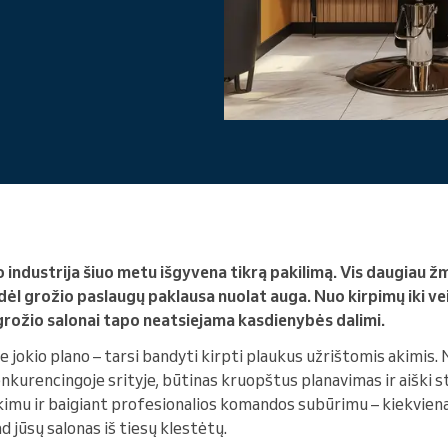
Vadovaujate didelei
organizacijai
 industrija šiuo metu išgyvena tikrą pakilimą. Vis daugiau ž
todėl grožio paslaugų paklausa nuolat auga. Nuo kirpimų iki v
grožio salonai tapo neatsiejama kasdienybės dalimi.
e jokio plano – tarsi bandyti kirpti plaukus užrištomis akimis. No
onkurencingoje srityje, būtinas kruopštus planavimas ir aiški s
kimu ir baigiant profesionalios komandos subūrimu – kiekviena
 jūsų salonas iš tiesų klestėtų.