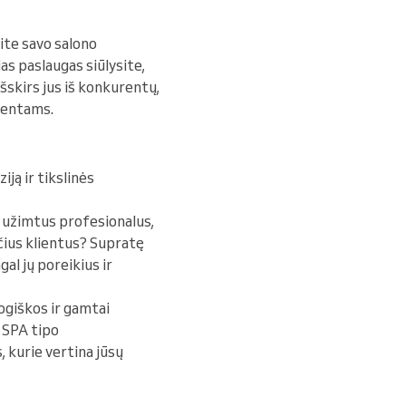
kite savo salono
as paslaugas siūlysite,
išskirs jus iš konkurentų,
ientams.
iją ir tikslinės
ti užimtus profesionalus,
ius klientus? Supratę
al jų poreikius ir
logiškos ir gamtai
r SPA tipo
, kurie vertina jūsų