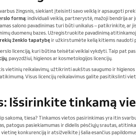
arbus žingsnis, siekiant įteisinti savo veiklą ir apsaugoti prek
erslo formą
: individuali veikla, partnerystė, mažoji bendrija ar
kamas salono pavadinimas turi būti unikalus – patikrinkite, ar j
inimų duomenų bazes. Užregistruokite pavadinimą atitinkamoje 
ekių ženklo tapatybę
ir užkirstumėte kelią kitiems naudoti 
rslo licenciją, kuri būtina teisėtai veiklai vykdyti. Taip pat pasi
cijų
, pavyzdžiui, higienos ar kosmetologijos licencijų.
tis vietinių reikalavimų, užtikrinti aukštus saugumo ir higieno
atikimumą. Visus licencijų reikalavimus galite pasitikslinti viet
s: Išsirinkite tinkamą vi
ip sakoma, tiesa? Tinkamos vietos pasirinkimas yra itin svarb
 patogus pasiekiamumas ir didelis pėsčiųjų srautas, atitinkan
e vietinę konkurenciją ir atsižvelkite į šalia esančius papildomus