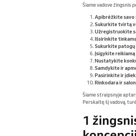
Šiame vadove žingsnis po
Apibrėžkite savo 
Sukurkite tvirtą v
Užregistruokite s
Išsirinkite tinkam
Sukurkite patogų 
Įsigykite reikiamą
Nustatykite konk
Samdykite ir apm
Pasirinkite ir įdi
Rinkodara ir salo
Šiame straipsnyje aptars
Perskaitę šį vadovą, tur
1 žingsni
koncepci