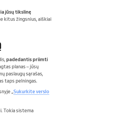
ia jūsų tikslinę
 kitus žingsnius, aiškiai
ą
dis,
padedantis priimti
ngtas planas – jūsų
mų paslaugų sąrašas,
as taps pelningas.
snyje „
Sukurkite verslo
i. Tokia sistema