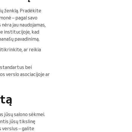
ių ženklą. Pradėkite
 įmonė – pagal savo
is nėra jau naudojamas,
institucijoje, kad
panašų pavadinimą.
tikrinkite, ar reikia
s standartus bei
os verslo asociacijoje ar
etą
us jūsų salono sėkmei.
tis jūsų tikslinę
 verslus – galite