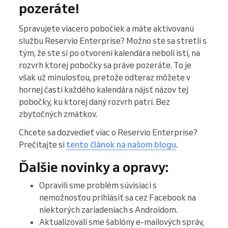
pozeráte!
Spravujete viacero pobočiek a máte aktivovanú
službu Reservio Enterprise? Možno ste sa stretli s
tým, že ste si po otvorení kalendára neboli istí, na
rozvrh ktorej pobočky sa práve pozeráte. To je
však už minulosťou, pretože odteraz môžete v
hornej časti každého kalendára nájsť názov tej
pobočky, ku ktorej daný rozvrh patrí. Bez
zbytočných zmätkov.
Chcete sa dozvedieť viac o Reservio Enterprise?
Prečítajte si
tento článok na našom blogu
.
Ďalšie novinky a opravy:
Opravili sme problém súvisiaci s
nemožnosťou prihlásiť sa cez Facebook na
niektorých zariadeniach s Androidom.
Aktualizovali sme šablóny e-mailových správ,