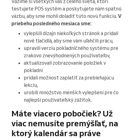
Vážime si všetkých vás z celého sveta, ktorí
testujete POS systém a poskytujete nám spätnú
väzbu, aby sme mohli doladiť túto novú funkciu.
V
priebehu posledného mesiaca sme:
vylepšili dizajn niekoľkých stránok a pridali
nové tlačidlá, aby sme vám uľahčili prácu,
upravili verziu pokladničného systému pre
zrakovo znevýhodnených používateľov,
aktualizovali zobrazovanie položiek v
pokladni
pridali možnosť zaplatiť za prebiehajúcu
lekciu,
urobili množstvo menších vylepšení pre čo
najlepší používateľský zážitok.
Máte viacero pobočiek? Už
viac nemusíte premýšľať, na
ktorý kalendár sa práve