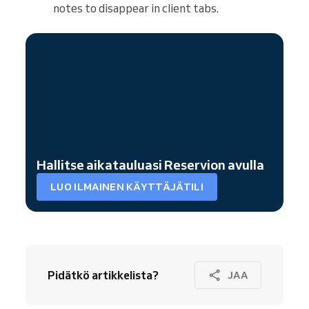
notes to disappear in client tabs.
Hallitse aikatauluasi Reservion avulla
LUO ILMAINEN KÄYTTÄJÄTILI
Pidätkö artikkelista?
JAA