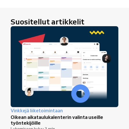
Suositellut artikkelit
Vinkkejä liiketoimintaan
Oikean aikataulukalenterin valinta useille
työntekijöille
Lukemiseen kuluu 3 min