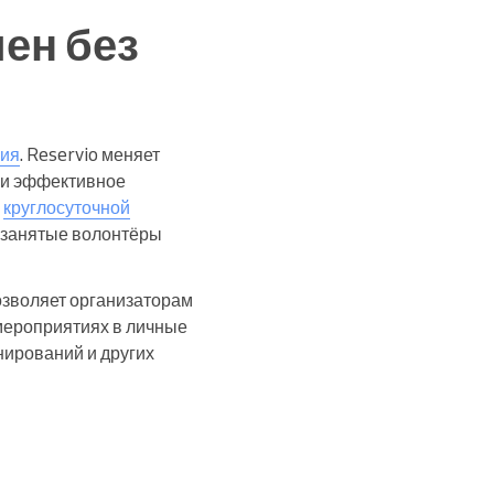
ен без
ния
. Reservio меняет
 и эффективное
я
круглосуточной
е занятые волонтёры
позволяет организаторам
 мероприятиях в личные
нирований и других