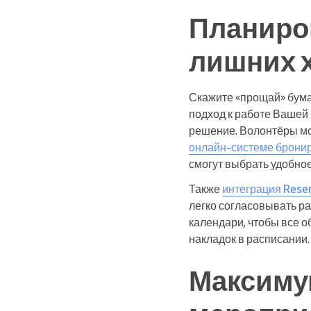
Планиро
лишних 
Скажите «прощай» бума
подход к работе Вашей
решение. Волонтёры мо
онлайн-системе бронир
смогут выбрать удобное
Также
интеграция Reser
легко согласовывать р
календари, чтобы все о
накладок в расписании.
Максиму