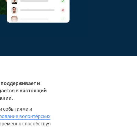
 поддерживает и
щается в настоящий
ании.
и событиями и
рование волонтёрских
овременно способствуя