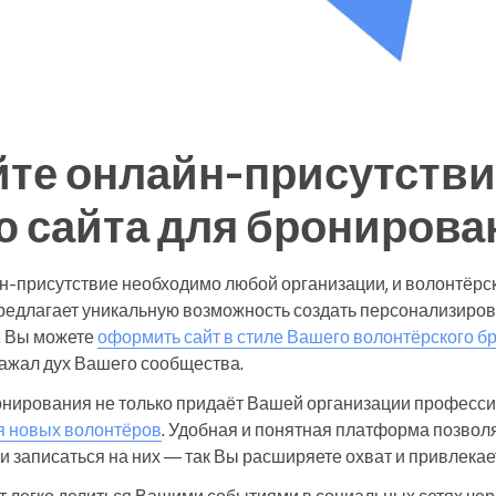
те онлайн-присутстви
 сайта для бронирова
н-присутствие необходимо любой организации, и волонтёрс
предлагает уникальную возможность создать персонализир
. Вы можете
оформить сайт в стиле Вашего волонтёрского б
ажал дух Вашего сообщества.
онирования не только придаёт Вашей организации професси
ля новых волонтёров
. Удобная и понятная платформа позволя
 записаться на них — так Вы расширяете охват и привлекае
ет легко делиться Вашими событиями в социальных сетях че