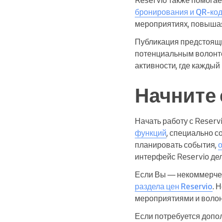
бронирования и QR-ко
мероприятиях, повышая
Публикация предстоящи
потенциальным волонтё
активности, где каждый 
Начните 
Начать работу с Reserv
функций
, специально 
планировать события,
интерфейс Reservio дел
Если Вы — некоммерчес
раздела цен Reservio
. 
мероприятиями и волон
Если потребуется допо