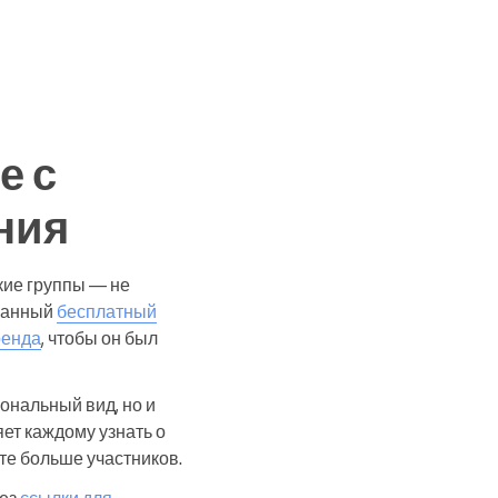
е с
ния
кие группы — не
ованный
бесплатный
ренда
, чтобы он был
ональный вид, но и
ет каждому узнать о
те больше участников.
рез
ссылки для