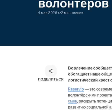
волонтёров
курсы
4 мая 2026 г.
2 мин. чтения
Онлайн-запись
Омниканальное решение для
записи
Вовлечение сообществ
обогащает наше обще
ПОДЕЛИТЬСЯ
логистический квест 
Reservio
— это совреме
волонтёрскими проектам
смен
, раскрыть потен
развитию социальной а