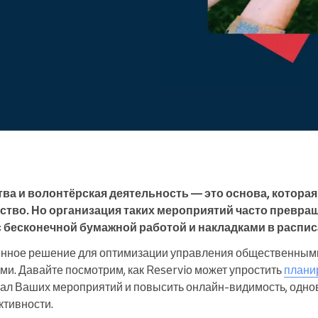
Enterprise
Вы управляете крупной
организацией
а и волонтёрская деятельность — это основа, которая
ство. Но организация таких мероприятий часто превра
с бесконечной бумажной работой и накладками в распис
нное решение для оптимизации управления общественным
и. Давайте посмотрим, как Reservio может упростить
плани
циал Ваших мероприятий и повысить онлайн-видимость, одн
ктивности.