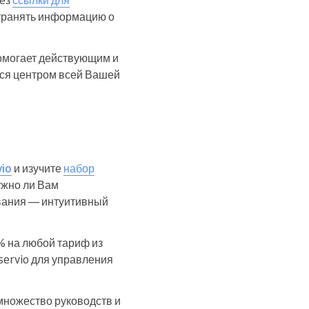
странять информацию о
омогает действующим и
тся центром всей Вашей
vio
и изучите
набор
ужно ли Вам
ования — интуитивный
% на любой тариф из
servio для управления
множество руководств и