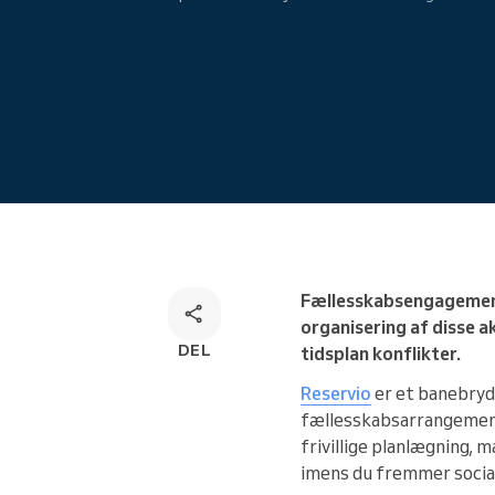
Omnichannel-bookingløsning
Fællesskabsengagement o
organisering af disse a
DEL
tidsplan konflikter.
Reservio
er et banebryde
fællesskabsarrangementer
frivillige planlægning, 
imens du fremmer socia