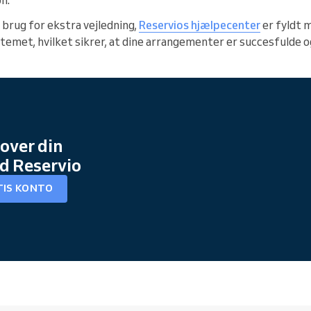
brug for ekstra vejledning,
Reservios hjælpecenter
er fyldt m
stemet, hvilket sikrer, at dine arrangementer er succesfulde 
 over din
d Reservio
TIS KONTO