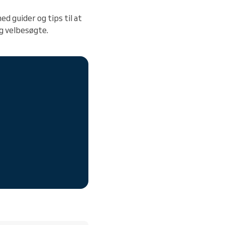
ed guider og tips til at
og velbesøgte.