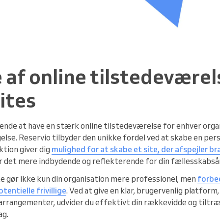
 af online tilstedevære
ites
rende at have en stærk online tilstedeværelse for enhver organi
lse. Reservio tilbyder den unikke fordel ved at skabe en pers
ktion giver dig
mulighed for at skabe et site, der afspejler bra
gør det mere indbydende og reflekterende for din fællesskabså
e gør ikke kun din organisation mere professionel, men
forbe
entielle frivillige
. Ved at give en klar, brugervenlig platform
arrangementer, udvider du effektivt din rækkevidde og tilt
ag.