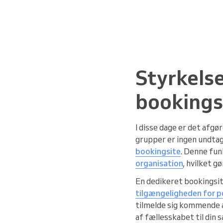
Styrkelse
bookings
I disse dage er det afgø
grupper er ingen undtage
bookingsite
. Denne fun
organisation
, hvilket 
En dedikeret bookingsit
tilgængeligheden for pot
tilmelde sig kommende 
af fællesskabet til din s