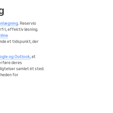
g
lanlægning
. Reservio
fri, effektiv løsning.
nline
inde et tidspunkt, der
oogle og Outlook
, at
erføre deres
ligtelser samlet ét sted.
igheden for