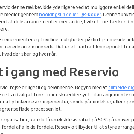
vio denne rækkevidde yderligere ved at muliggøre enkel deli
ale medier gennem
bookingslink eller QR-koder
. Denne funktio
 nemt at dele arrangementer med andre, hvilket forstærker din
gere.
arrangementer og frivillige muligheder på din hjemmeside ho
nformerede og engagerede. Det er et centralt knudepunkt for al
d, hvad der sker, og hvornår.
 i gang med Reservio
vio-rejse er ligetil og belønnende. Begynd med at
tilmelde di
dets udvalg af funktioner skræddersyet til arrangementer og f
or at planlægge arrangementer, sende påmindelser, eller opre
 grænseflade processen let.
 organisation, kan du få en eksklusiv rabat på 50% på enhver p
fordel af alle de fordele, Reservio tilbyder til at styre arrang
n.