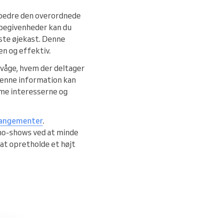
orbedre den overordnede
 begivenheder kan du
rste øjekast. Denne
æn og effektiv.
rvåge, hvem der deltager
 Denne information kan
me interesserne og
rangementer
.
no-shows ved at minde
at opretholde et højt