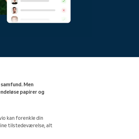
es samfund. Men
 endeløse papirer og
vio kan forenkle din
ine tilstedeværelse, alt