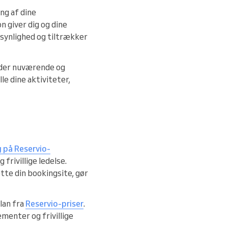
ng af dine
n giver dig og dine
 synlighed og tiltrækker
lder nuværende og
le dine aktiviteter,
g på Reservio-
rivillige ledelse.
tte din bookingsite, gør
lan fra
Reservio-priser
.
ementer og frivillige