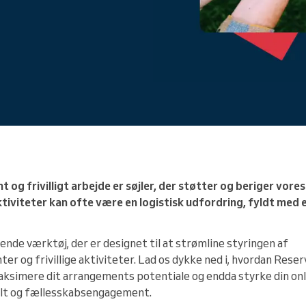
Du leder en stor organisation
g frivilligt arbejde er søjler, der støtter og beriger vor
ktiviteter kan ofte være en logistisk udfordring, fyldt med
nde værktøj, der er designet til at strømline styringen af
 og frivillige aktiviteter. Lad os dykke ned i, hvordan Reser
maksimere dit arrangements potentiale og endda styrke din onl
lt og fællesskabsengagement.