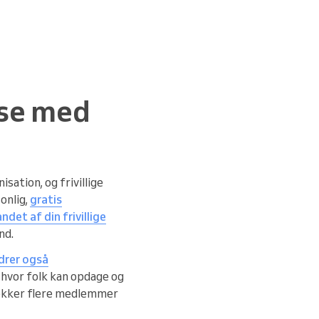
lse med
sation, og frivillige
onlig,
gratis
ndet af din frivillige
nd.
drer også
, hvor folk kan opdage og
rækker flere medlemmer