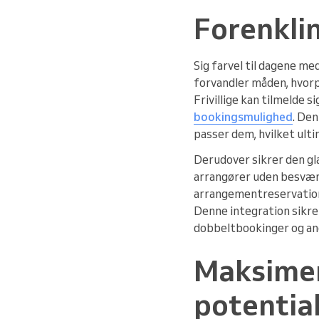
Forenklin
Sig farvel til dagene me
forvandler måden, hvorpå
Frivillige kan tilmelde
bookingsmulighed
. Den
passer dem, hvilket ulti
Derudover sikrer den g
arrangører uden besvær 
arrangementreservationer
Denne integration sikrer
dobbeltbookinger og and
Maksimer
potentia