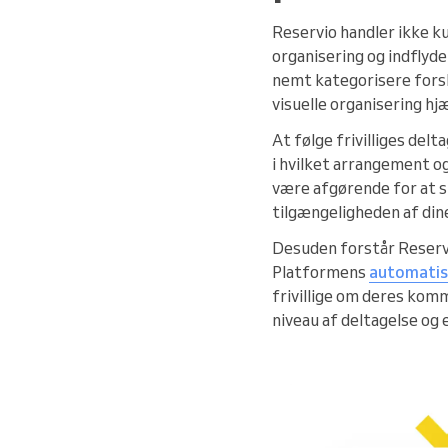
Reservio handler ikke k
organisering og indflyd
nemt kategorisere forsk
visuelle organisering h
At følge frivilliges del
i hvilket arrangement o
være afgørende for at 
tilgængeligheden af dine 
Desuden forstår Reserv
Platformens
automatis
frivillige om deres kom
niveau af deltagelse og