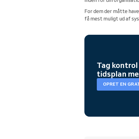
For dem der måtte have 
få mest muligt ud af sy
Tag kontrol
tidsplan me
OPRET EN GRA