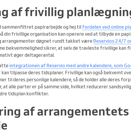
g af frivillig planlægnin
d sammenfiltret papirarbejde og hej til
fordelen ved online p
 din frivillige organisation kan operere ved at tilbyde en papir
 sig arrangementer døgnet rundt takket være
Reservios 24/7 o
ne bekvemmelighed sikrer, at selv de travleste frivillige kan f
mativt øger deltagerantal.
latte
integrationen af Reservio med andre kalendere, som G
kan tilpasse deres tidsplaner. Frivillige kan også bekvemt ov
 til deres personlige kalendere, så de holder alle deres forp
, at alle parter er på samme side, hvilket reducerer sandsynl
re tidsplan konflikter.
ing af arrangementets
le