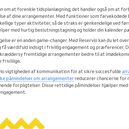
un om at forenkle tidsplanlægning; det handler også om at f
else af dine arrangementer. Med funktioner som farvekodede
ellige typer aktiviteter, så de straks er genkendelige ved fø
jælper med hurtig beslutningstagning og holder din kalender p
tagelse er en anden game-changer. Med Reservio kan du let ove
g få værdifuld indsigt i frivillig engagement og præferencer.
skræddersy fremtidige arrangementer bedre til at imødekom
frivillige.
io vigtigheden af kommunikation for at sikre succesfulde
ar
ke påmindelser om arrangementer
reducerer chancerne for 
mende forpligtelser. Disse rettidige påmindelser hjælper med 
 engagement.