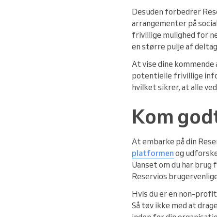
Desuden forbedrer Reser
arrangementer på soci
frivillige mulighed for
en større pulje af delta
At vise dine kommende 
potentielle frivillige i
hvilket sikrer, at alle ve
Kom godt
At embarke på din Reser
platformen
og udforske 
Uanset om du har brug f
Reservios brugervenlige
Hvis du er en non-profit
Så tøv ikke med at drage 
inden for din organisatio