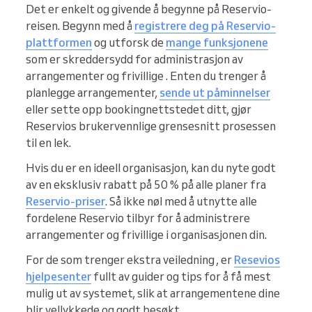
Det er enkelt og givende å begynne på Reservio-
reisen. Begynn med å
registrere deg på Reservio-
plattformen
og utforsk de
mange funksjonene
som er skreddersydd for administrasjon av
arrangementer og frivillige . Enten du trenger å
planlegge arrangementer,
sende ut påminnelser
eller sette opp bookingnettstedet ditt, gjør
Reservios brukervennlige grensesnitt prosessen
til en lek.
Hvis du er en ideell organisasjon, kan du nyte godt
av en eksklusiv rabatt på 50 % på alle planer fra
Reservio-priser
. Så ikke nøl med å utnytte alle
fordelene Reservio tilbyr for å administrere
arrangementer og frivillige i organisasjonen din.
For de som trenger ekstra veiledning , er
Resevios
hjelpesenter
fullt av guider og tips for å få mest
mulig ut av systemet, slik at arrangementene dine
blir vellykkede og godt besøkt.