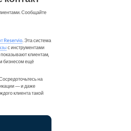
 клиентами. Сообщайте
т Reservio
. Эта система
азы
с инструментами
показывают клиентам,
им бизнесом ещё
 Сосредоточьтесь на
икации — и даже
ждого клиента такой