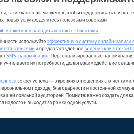
ы, такие как email-маркетинг, чтобы поддерживать связь с
х, новых услугах, делитесь полезными советами.
il-маркетинг и наладить контакт с клиентами
.
ённости используйте
эффективную систему онлайн-записи о
авлять
записями
и предлагает удобное
ведение клиентской б
ает
SMS-напоминания
.
Персонализированные напоминания 
 и учитываете их потребности, делая взаимодействие с ваш
велнеса
секрет успеха — в крепких отношениях с клиентами.
персональном подходе, благодарности и постоянной коммун
 вашей лояльной аудиторией. Помните: важно создать для ка
ся надолго и выходит за рамки одной услуги.