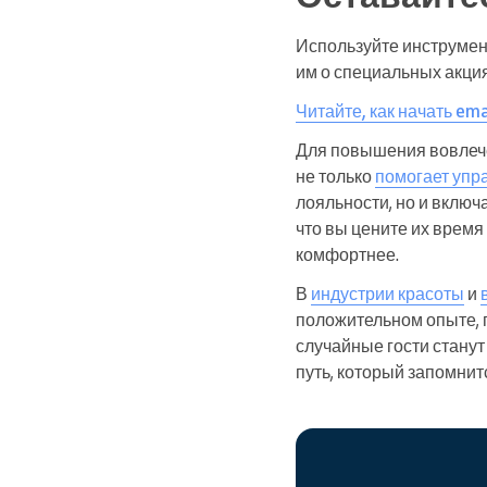
Используйте инструмент
им о специальных акция
Читайте, как начать ema
Для повышения вовлеч
не только
помогает упр
лояльности, но и включ
что вы цените их время
комфортнее.
В
индустрии красоты
и
положительном опыте, 
случайные гости станут
путь, который запомнит