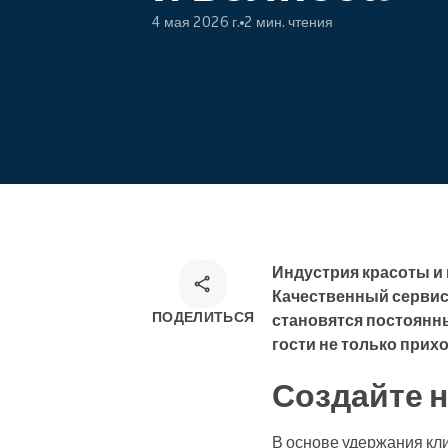
курсы
4 мая 2026 г.
2 мин. чтения
Онлайн-запись
Омниканальное решение для
записи
Индустрия красоты и 
Качественный сервис 
ПОДЕЛИТЬСЯ
становятся постоянны
гости не только прихо
Создайте 
В основе удержания кл