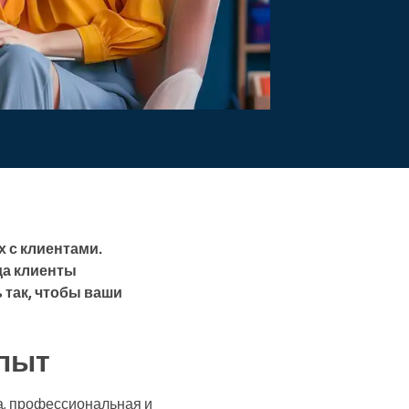
 с клиентами.
да клиенты
 так, чтобы ваши
пыт
а, профессиональная и