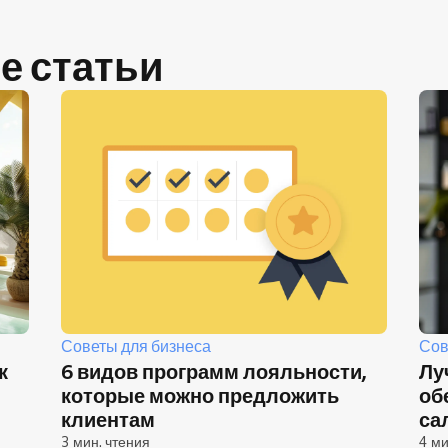
е статьи
Советы для бизнеса
Сов
к
6 видов программ лояльности,
Лу
которые можно предложить
об
клиентам
са
3 мин. чтения
4 ми