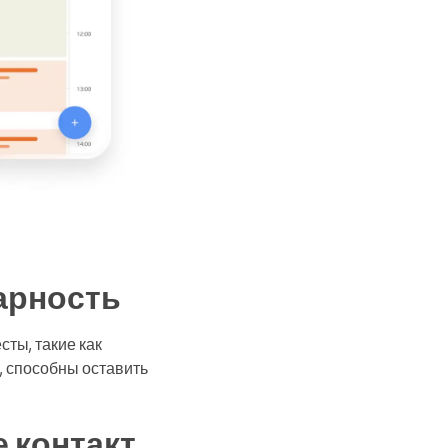
арность
ты, такие как
, способны оставить
 контакт