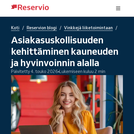
/
/
/
Koti
Reservion blogi
Vinkkejä liiketoimintaan
Asiakasuskollisuuden
kehittäminen kauneuden
ja hyvinvoinnin alalla
Päivitetty 4. touko 2026
Lukemiseen kuluu 2 min