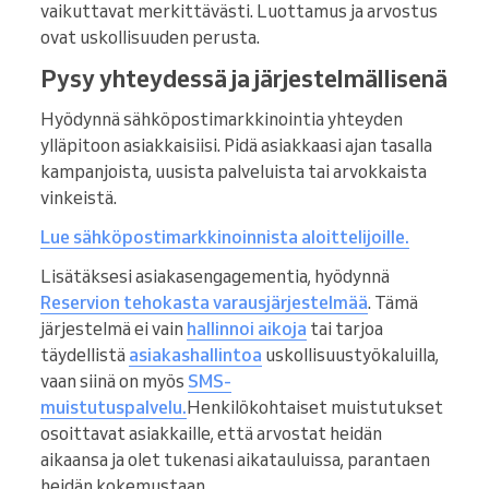
vaikuttavat merkittävästi. Luottamus ja arvostus
ovat uskollisuuden perusta.
Pysy yhteydessä ja järjestelmällisenä
Hyödynnä sähköpostimarkkinointia yhteyden
ylläpitoon asiakkaisiisi. Pidä asiakkaasi ajan tasalla
kampanjoista, uusista palveluista tai arvokkaista
vinkeistä.
Lue sähköpostimarkkinoinnista aloittelijoille
.
Lisätäksesi asiakasengagementia, hyödynnä
Reservion tehokasta varausjärjestelmää
. Tämä
järjestelmä ei vain
hallinnoi
aikoja
tai tarjoa
täydellistä
asiakashallintoa
uskollisuustyökaluilla,
vaan siinä on myös
SMS-
muistutus
palvelu.
Henkilökohtaiset muistutukset
osoittavat asiakkaille, että arvostat heidän
aikaansa ja olet tukenasi aikatauluissa, parantaen
heidän kokemustaan.