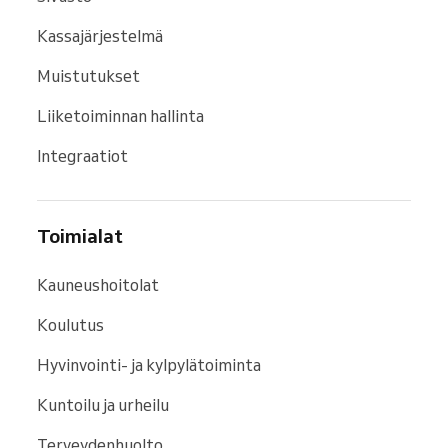
Kassajärjestelmä
Muistutukset
Liiketoiminnan hallinta
Integraatiot
Toimialat
Kauneushoitolat
Koulutus
Hyvinvointi- ja kylpylätoiminta
Kuntoilu ja urheilu
Terveydenhuolto