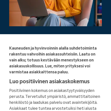
Kauneuden ja hyvinvoinnin alalla suhdetoiminta
rakentuu vahvoihin asiakassuhteisiin. Laatu on
vain alku; totuus kestävään menestykseen on
asiakasuskollisuus. Lue, miten yrityksesi voi
varmistaa asiakkaittensa paluu.
Luo positiivinen asiakaskokemus
Positiivinen kokemus on asiakastyytyväisyyden
perusta. Tervetullut ympäristö, ammattitaitoinen
henkilöstö ja laadukas palvelu ovat avaintekijöitä.
Asiakkaat tulee tuntea arvostetuiksi heti alusta