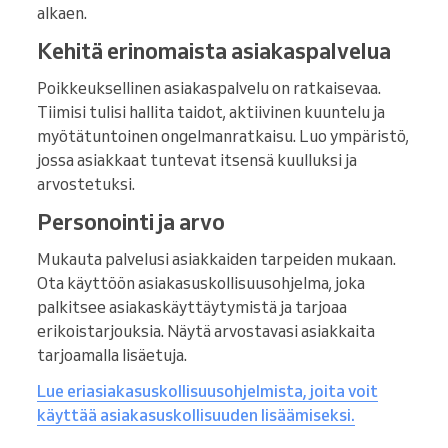
alkaen.
Kehitä erinomaista asiakaspalvelua
Poikkeuksellinen asiakaspalvelu on ratkaisevaa.
Tiimisi tulisi hallita taidot, aktiivinen kuuntelu ja
myötätuntoinen ongelmanratkaisu. Luo ympäristö,
jossa asiakkaat tuntevat itsensä kuulluksi ja
arvostetuksi.
Personointi ja arvo
Mukauta palvelusi asiakkaiden tarpeiden mukaan.
Ota käyttöön asiakasuskollisuusohjelma, joka
palkitsee asiakaskäyttäytymistä ja tarjoaa
erikoistarjouksia. Näytä arvostavasi asiakkaita
tarjoamalla lisäetuja.
Lue eri
asiakasuskollisuusohjelmista
, joita voit
käyttää asiakasuskollisuuden lisäämiseksi.