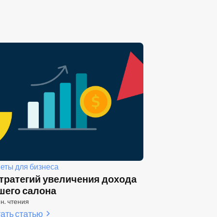
еты для бизнеса
стратегий увеличения дохода
шего салона
н. чтения
ать статью