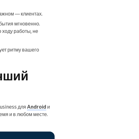
ажном — клиентах.
бытия мгновенно.
 ходу работы, не
ует ритму вашего
учший
usiness для
Android
и
емя и в любом месте.