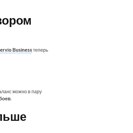
зором
rvio Business
теперь
баланс можно в пару
ебоев
.
ольше