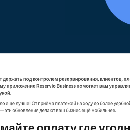
Enterprise
Вы управляете крупной
организацией
т держать под контролем резервирования, клиентов, пл
му приложение Reservio Business помогает вам управля
укой.
ло ещё лучше! От приёма платежей на ходу до более удобно
— эти обновления делают ваш бизнес ещё мобильнее.
майте оплату где угодн