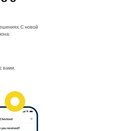
ешениях. С новой
она:
с вами.