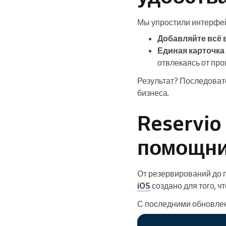
Мы упростили интерфей
Добавляйте всё 
Единая карточка
отвлекаясь от про
Результат? Последовате
бизнеса.
Reservio
помощн
От резервирований до п
iOS
создано для того, ч
С последними обновле