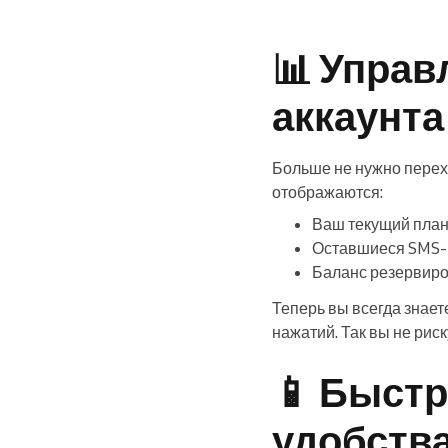
📊 Управ
аккаунта
Больше не нужно перех
отображаются:
Ваш текущий план 
Оставшиеся SMS-
Баланс резервир
Теперь вы всегда знает
нажатий. Так вы не риск
📱 Быстр
удобств