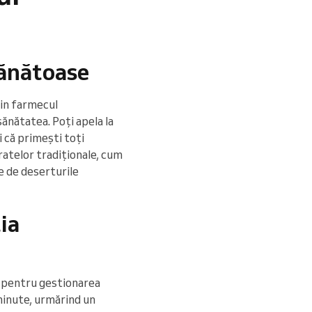
 sănătoase
din farmecul
sănătatea. Poți apela la
 că primești toți
ratelor tradiționale, cum
te de deserturile
ția
ă pentru gestionarea
 minute, urmărind un