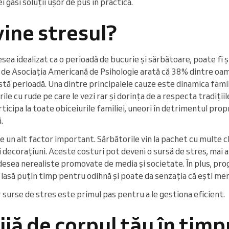
i găsi soluții ușor de pus în practică.
ine stresul?
sea idealizat ca o perioadă de bucurie și sărbătoare, poate fi ș
t de Asociația Americană de Psihologie arată că 38% dintre oam
stă perioadă. Una dintre principalele cauze este dinamica famil
ile cu rude pe care le vezi rar și dorința de a respecta tradițiil
ticipa la toate obiceiurile familiei, uneori în detrimentul prop
.
e un alt factor important. Sărbătorile vin la pachet cu multe c
și decorațiuni. Aceste costuri pot deveni o sursă de stres, mai 
desea nerealiste promovate de media și societate. În plus, prog
 lasă puțin timp pentru odihnă și poate da senzația că ești me
surse de stres este primul pas pentru a le gestiona eficient.
ijă de corpul tău în timp