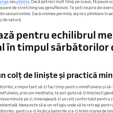
 yoga
sau
pilates
. Dacă petreci mult timp pe scaun, fă pauze sc
ușoare de stretching sau genuflexiuni. Te poți inspira din exer
din sesiuni online. Dacă vremea permite, ieși la o plimbare în ae
i de natură.
ză pentru echilibrul men
 în timpul sărbătorilor
n colț de liniște și practică mi
bătorilor, e important să-ți faci timp pentru mindfulness și să-
ndfulness, precum meditația, te pot ajuta să-ți liniștești gându
câteva minute pe zi. Amenajează-ți un colț confortabil pentru r
bientală. Ideea este să ai un refugiu unde să te retragi pentru 
torilor, pentru a-ți încărca bateriile și a-ți hrăni starea de bin