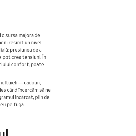
i o sursă majoră de
eni resimt un nivel
ială: presiunea de a
e pot crea tensiuni. În
riului confort, poate
heltuieli — cadouri,
ales când încercăm să ne
ramul încărcat, plin de
reu pe fugă.
ul