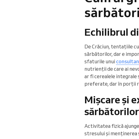
sărbători
Echilibrul d
De Crăciun, tentațiile c
sărbătorilor, dar e impor
sfaturile unui
consultant
nutrienții de care ai ne
ar fi cerealele integrale
preferate, dar în porții
Mișcare și ex
sărbătorilor
Activitatea fizică ajung
stresului și menținerea 