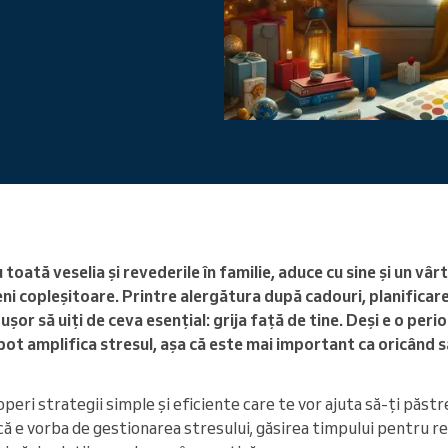
Conduceți o organizație mare
toată veselia și revederile în familie, aduce cu sine și un vârte
ni copleșitoare. Printre alergătura după cadouri, planificar
 e ușor să uiți de ceva esențial: grija față de tine. Deși e o per
ot amplifica stresul, așa că este mai important ca oricând să
operi strategii simple și eficiente care te vor ajuta să-ți păstrez
 că e vorba de gestionarea stresului, găsirea timpului pentru re