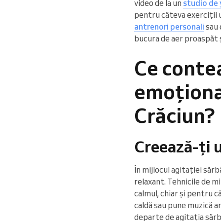
video de la un
studio de
pentru câteva exerciții 
antrenori personali
sau 
bucura de aer proaspăt ș
Ce contea
emoțional
Crăciun?
Creează-ți u
În mijlocul agitației săr
relaxant. Tehnicile de mi
calmul, chiar și pentru 
caldă sau pune muzică am
departe de agitația sărbă