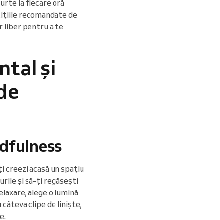
urte la fiecare oră
cițiile recomandate de
r liber pentru a te
tal și
 de
ndfulness
ți creezi acasă un spațiu
rile și să-ți regăsești
elaxare, alege o lumină
câteva clipe de liniște,
e.