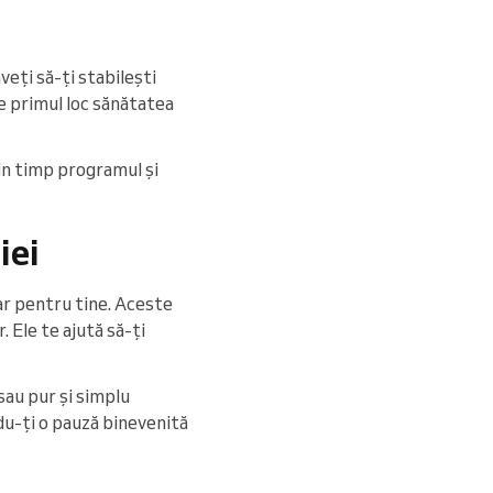
veți să-ți stabilești
 pe primul loc sănătatea
 din timp programul și
iei
oar pentru tine. Aceste
 Ele te ajută să-ți
 sau pur și simplu
ndu-ți o pauză binevenită