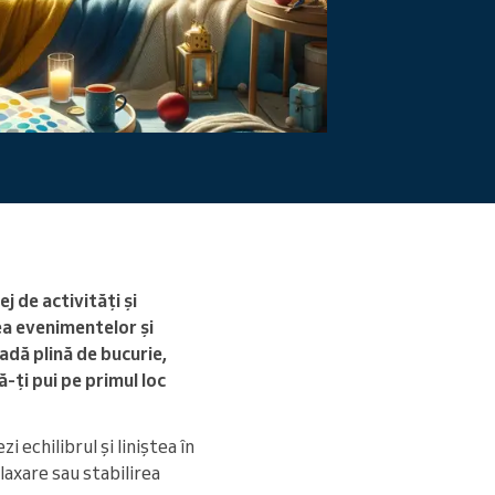
Citiți mai mult
j de activități și
ea evenimentelor și
ioadă plină de bucurie,
-ți pui pe primul loc
i echilibrul și liniștea în
laxare sau stabilirea