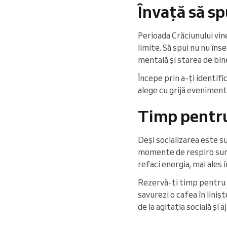
Învață să spu
Perioada Crăciunului vine
limite. Să spui nu nu îns
mentală și starea de bin
Începe prin a-ți identific
alege cu grijă evenimente
Timp pentru 
Deși socializarea este su
momente de respiro sunt 
refaci energia, mai ales
Rezervă-ți timp pentru ac
savurezi o cafea în liniș
de la agitația socială și 