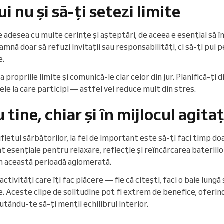
i nu și să-ți setezi limite
 adesea cu multe cerințe și așteptări, de aceea e esențial să în
eamnă doar să refuzi invitații sau responsabilități, ci să-ți pui
e.
a propriile limite și comunică-le clar celor din jur. Planifică-ți
le la care participi — astfel vei reduce mult din stres.
tine, chiar și în mijlocul agitaț
fletul sărbătorilor, la fel de important este să-ți faci timp d
esențiale pentru relaxare, reflecție și reîncărcarea bateriilor.
 în această perioadă aglomerată.
tivități care îți fac plăcere — fie că citești, faci o baie lungă
te. Aceste clipe de solitudine pot fi extrem de benefice, oferi
ajutându-te să-ți menții echilibrul interior.