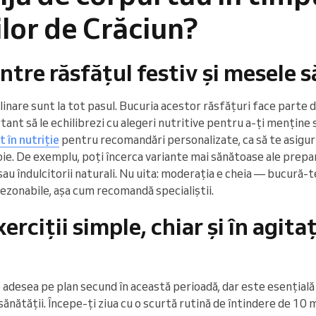
lor de Crăciun?
intre răsfățul festiv și mesele
ulinare sunt la tot pasul. Bucuria acestor răsfățuri face parte 
tant să le echilibrezi cu alegeri nutritive pentru a-ți menține 
 în nutriție
pentru recomandări personalizate, ca să te asiguri
voie. De exemplu, poți încerca variante mai sănătoase ale prepa
 sau îndulcitorii naturali. Nu uita: moderația e cheia — bucură-
 rezonabile, așa cum recomandă specialiștii.
erciții simple, chiar și în agita
e adesea pe plan secund în această perioadă, dar este esențial
sănătății. Începe-ți ziua cu o scurtă rutină de întindere de 10