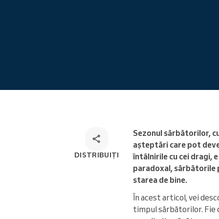
Programare online
Soluție de programare
omnichannel
Sezonul sărbătorilor, cu 
așteptări care pot deve
DISTRIBUIȚI
întâlnirile cu cei dragi,
paradoxal, sărbătorile p
starea de bine.
În acest articol, vei desc
timpul sărbătorilor. Fie