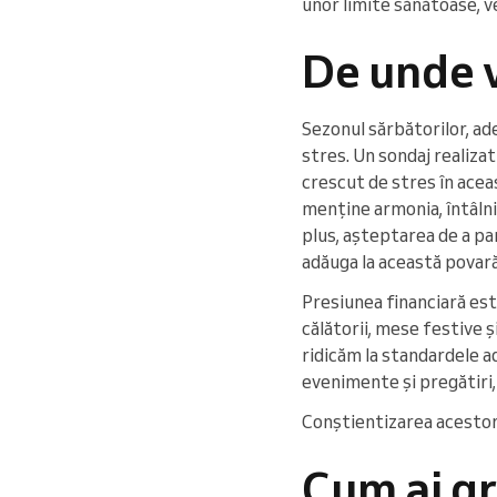
unor limite sănătoase, ve
De unde v
Sezonul sărbătorilor, ade
stres. Un sondaj realiza
crescut de stres în acea
menține armonia, întâlnir
plus, așteptarea de a par
adăuga la această povară
Presiunea financiară est
călătorii, mese festive 
ridicăm la standardele a
evenimente și pregătiri,
Conștientizarea acestor 
Cum ai gr