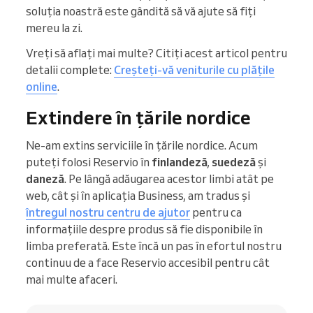
soluția noastră este gândită să vă ajute să fiți
mereu la zi.
Vreți să aflați mai multe? Citiți acest articol pentru
detalii complete:
Creșteți-vă veniturile cu plățile
online
.
Extindere în țările nordice
Ne-am extins serviciile în țările nordice. Acum
puteți folosi Reservio în
finlandeză
,
suedeză
și
daneză
. Pe lângă adăugarea acestor limbi atât pe
web, cât și în aplicația Business, am tradus și
întregul nostru centru de ajutor
pentru ca
informațiile despre produs să fie disponibile în
limba preferată. Este încă un pas în efortul nostru
continuu de a face Reservio accesibil pentru cât
mai multe afaceri.