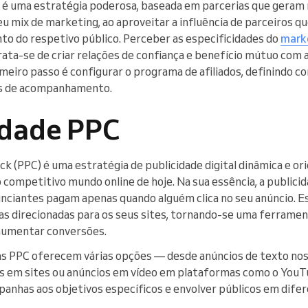
s é uma estratégia poderosa, baseada em parcerias que geram
u mix de marketing, ao aproveitar a influência de parceiros 
nto do respetivo público. Perceber as especificidades do
marke
trata-se de criar relações de confiança e benefício mútuo com a
imeiro passo é configurar o programa de afiliados, definindo c
s de acompanhamento.
idade PPC
k (PPC) é uma estratégia de publicidade digital dinâmica e or
 competitivo mundo online de hoje. Na sua essência, a public
nunciantes pagam apenas quando alguém clica no seu anúncio. 
s direcionadas para os seus sites, tornando-se uma ferrament
 aumentar conversões.
as PPC oferecem várias opções — desde anúncios de texto no
s em sites ou anúncios em vídeo em plataformas como o YouTu
anhas aos objetivos específicos e envolver públicos em difere