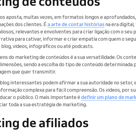
ting de conteúdos
os aposta, muitas vezes, em formatos longos e aprofundados
ações dos clientes. É
a arte de contar histórias
na era digital
liosos, relevantes e envolventes para criar ligação com o seu p
rrativa para cativar, informar e criar empatia com quem o segu
 blog, vídeos, infográficos ou até podcasts.
ns do marketing de conteúdos é a sua versatilidade. Os con
imensões, sendo a escolha do tipo de conteúdo determinada p
agem que quer transmitir.
 blog interessantes podem afirmar a sua autoridade no setor,
 informação complexa para fácil compreensão. Os vídeos, por s
educar o público. O mais importante é
definir um plano de mar
iar toda a sua estratégia de marketing.
ing de afiliados