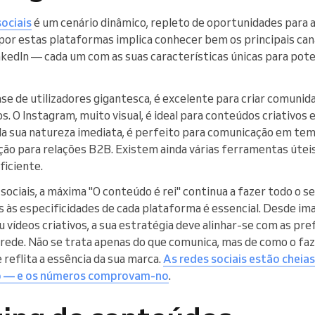
ociais
é um cenário dinâmico, repleto de oportunidades para 
 por estas plataformas implica conhecer bem os principais ca
nkedIn — cada um com as suas características únicas para pot
e de utilizadores gigantesca, é excelente para criar comunid
 O Instagram, muito visual, é ideal para conteúdos criativos e
la sua natureza imediata, é perfeito para comunicação em temp
ição para relações B2B. Existem ainda várias ferramentas úteis
ficiente.
ociais, a máxima "O conteúdo é rei" continua a fazer todo o s
 às especificidades de cada plataforma é essencial. Desde ima
 vídeos criativos, a sua estratégia deve alinhar-se com as pre
 rede. Não se trata apenas do que comunica, mas de como o fa
 reflita a essência da sua marca.
As redes sociais estão cheia
o — e os números comprovam-no
.