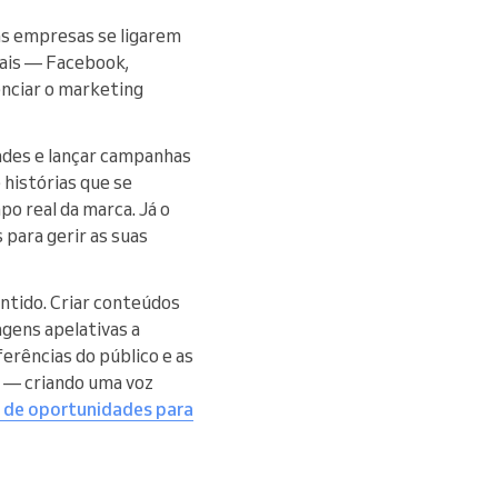
as empresas se ligarem
nais — Facebook,
enciar o marketing
ades e lançar campanhas
 histórias que se
o real da marca. Já o
 para gerir as suas
entido. Criar conteúdos
gens apelativas a
ferências do público e as
z — criando uma voz
s de oportunidades para