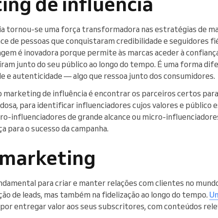
ing de influência
ia tornou-se uma força transformadora nas estratégias de mar
nce de pessoas que conquistaram credibilidade e seguidores fi
agem é inovadora porque permite às marcas aceder à confiança
íram junto do seu público ao longo do tempo. É uma forma dif
 e autenticidade — algo que ressoa junto dos consumidores.
marketing de influência é encontrar os parceiros certos para 
dosa, para identificar influenciadores cujos valores e público
ro-influenciadores de grande alcance ou micro-influenciadores
nça para o sucesso da campanha.
l marketing
ndamental para criar e manter relações com clientes no mundo
ação de leads, mas também na fidelização ao longo do tempo.
Um
por entregar valor aos seus subscritores, com conteúdos rel