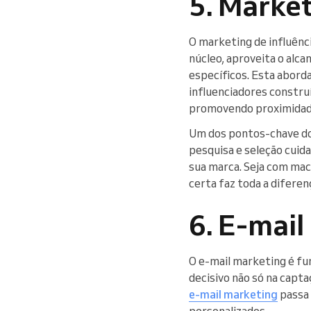
5. Market
O marketing de influênc
núcleo, aproveita o alca
específicos. Esta abord
influenciadores constru
promovendo proximidade
Um dos pontos-chave do 
pesquisa e seleção cuida
sua marca. Seja com mac
certa faz toda a difere
6. E-mai
O e-mail marketing é fu
decisivo não só na capt
e-mail marketing
passa 
personalizados.