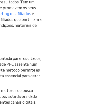
 resultados. Tem um
que promovem os seus
ting de afiliados
é
filiados que partilham a
ondições, materiais de
ientada para resultados,
idade PPC assenta num
Este método permite às
a essencial para gerar
s motores de busca
be. Esta diversidade
ntes canais digitais.