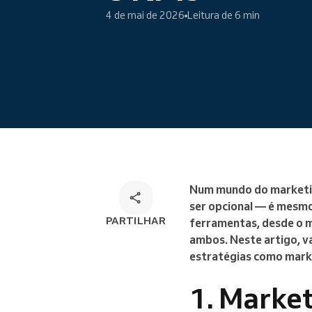
Marcações online
4 de mai de 2026
Leitura de 6 min
Solução de marcação
omnicanal
Num mundo do marketing
ser opcional — é mesmo
PARTILHAR
ferramentas, desde o m
ambos. Neste artigo, 
estratégias como marke
1. Market