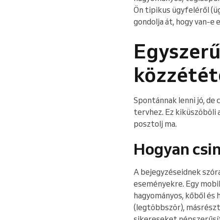
Ön tipikus ügyfeléről (ü
gondolja át, hogy van-e 
Egyszerű 
közzétét
Spontánnak lenni jó, de
tervhez. Ez kiküszöböli 
posztolj ma.
Hogyan csi
A bejegyzéseidnek szórak
eseményekre. Egy mobil s
hagyományos, kőből és h
(legtöbbször), másrészt
sikereseket népszerűsít