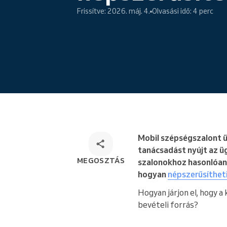
Online foglalás
Frissítve: 2026. máj. 4.
Olvasási idő: 4 perc
Sokoldalú foglalási megoldás
Mobil szépségszalont ü
tanácsadást nyújt az 
MEGOSZTÁS
szalonokhoz hasonlóan Ö
hogyan
népszerűsítheti
Hogyan járjon el, hogy a
bevételi forrás?