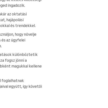
éged ingadozik.
kár az oktatási
t, hajápolási
okkal és trendekkel.
ználjon, hogy növelje
 és az ügyfelei
.
ltatások különböztetik
a fogsz jönni a
bként magukkal kellene
ül foglalhatnak
aival együtt, így követői