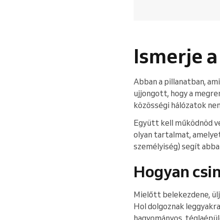
Ismerje a
Abban a pillanatban, ami
ujjongott, hogy a megre
közösségi hálózatok ne
Együtt kell működnöd vel
olyan tartalmat, amelye
személyiség) segít abba
Hogyan csi
Mielőtt belekezdene, üljö
Hol dolgoznak leggyakra
hagyományos, téglaépüle