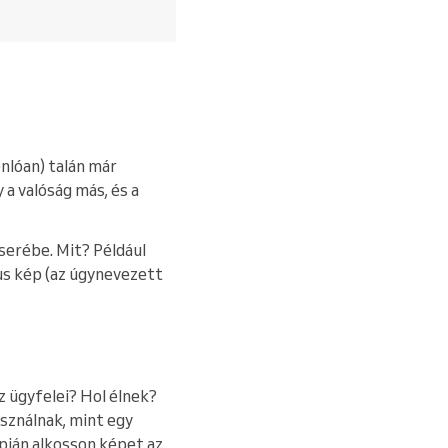
onlóan) talán már
a valóság más, és a
cserébe. Mit? Például
kus kép (az úgynevezett
az ügyfelei? Hol élnek?
sználnak, mint egy
pján alkosson képet az