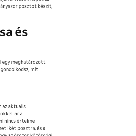
hányszor posztot készít,
sa és
ni egy meghatározott
n gondolkodsz, mit
 az aktuális
ökkel jár a
ni nincs értelme
eti két posztra, és a
hogy az összes közösségi