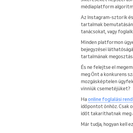
médiaplatform algoritmu
Az Instagram-sztorik és
tartalmak bemutatásának
tanácsokat, vagy foglal
Minden platformon ügyel
bejegyzései láthatóságát
tartalmának megosztása 
És ne felejtse el megeml
meg Önt a konkurens sza
mozgásképtelen ügyfele
vinniük csemetéjüket?
Ha
online foglalási ren
időpontot önhöz. Csak 
időt takaríthatnak meg 
Már tudja, hogyan kell e