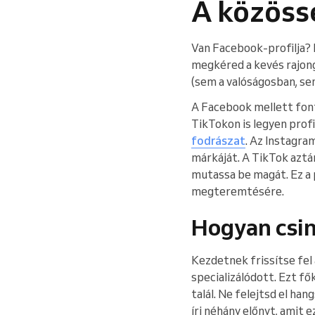
A közössé
Van Facebook-profilja? 
megkéred a kevés rajong
(sem a valóságosban, se
A Facebook mellett fon
TikTokon is legyen profi
fodrászat
. Az Instagra
márkáját. A TikTok aztán
mutassa be magát. Ez a 
megteremtésére.
Hogyan csi
Kezdetnek frissítse fel 
specializálódott. Ezt fő
talál. Ne felejtsd el h
írj néhány előnyt, amit e