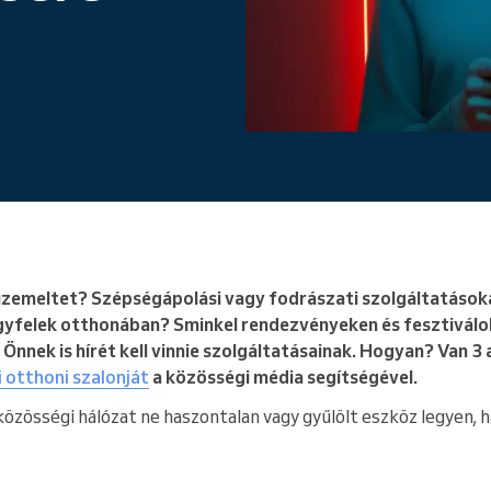
Egy vállalatot működtet
zemeltet? Szépségápolási vagy fodrászati szolgáltatásoka
ügyfelek otthonában? Sminkel rendezvényeken és fesztivá
nnek is hírét kell vinnie szolgáltatásainak. Hogyan? Van 3 
 otthoni szalonját
a közösségi média segítségével.
 közösségi hálózat ne haszontalan vagy gyűlölt eszköz legyen,