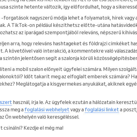
sa szinte hetente változik, így előfordulhat, hogy a sikeress
 -forgatások nagyszerű módja lehet a folyamatok, hírek vagy a
. A TikTok-on például készíthetsz előtte-utána hatásvideóka
kozhatsz az iparágad szempontjából releváns, népszerű kihívás
jen arra, hogy releváns hashtageket és földrajzi címkéket has
. A követőivel való interakció, a kommentekre való válaszadás
szintén jelentősen segít a szalonja körüli közösségépítésben
íteni a mobil szalon előnyeit ügyfelei számára. Milyen szolgá
lonoktól? Időt takarít meg az elfoglalt emberek számára? Haz
khez? Meglátogatja a kisgyermekes anyukákat, akiknek egyé
dszert
használ, írja le. Az ügyfelek ezután a hálózatain kereszt
ossza meg a
foglalási webhelyet
vagy a
foglalási linket
a posztj
az Ön webhelyén való keresgéléssel.
zt csinálni? Kezdje el még ma!