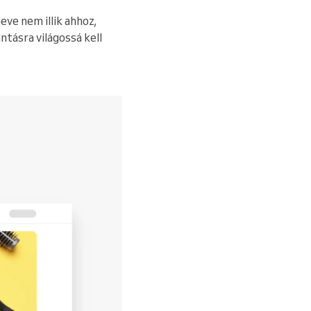
eve nem illik ahhoz,
ntásra világossá kell