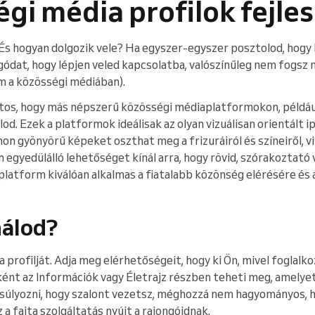
gi média profilok fejle
És hogyan dolgozik vele? Ha egyszer-egyszer posztolod, hogy l
ódat, hogy lépjen veled kapcsolatba, valószínűleg nem fogsz n
m a közösségi médiában).
tos, hogy más népszerű közösségi médiaplatformokon, például
lod. Ezek a platformok ideálisak az olyan vizuálisan orientált 
mon gyönyörű képeket oszthat meg a frizuráiról és színeiről, v
 egyedülálló lehetőséget kínál arra, hogy rövid, szórakoztató
platform kiválóan alkalmas a fiatalabb közönség elérésére és
nálod?
a profilját. Adja meg elérhetőségeit, hogy ki Ön, mivel foglalko
ként az Információk vagy Életrajz részben teheti meg, amelyet 
angsúlyozni, hogy szalont vezetsz, méghozzá nem hagyományos, 
z a fajta szolgáltatás nyújt a rajongóidnak.