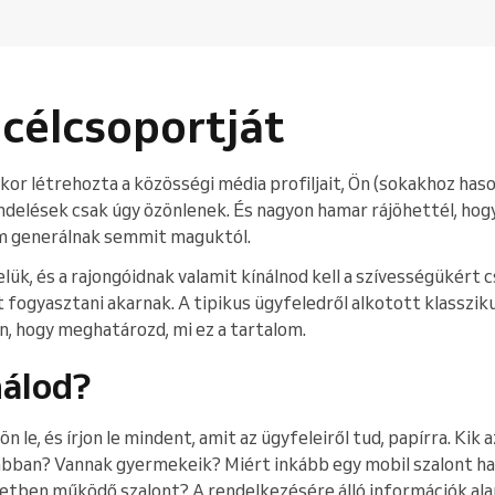
 célcsoportját
kor létrehozta a közösségi média profiljait, Ön (sokakhoz has
ndelések csak úgy özönlenek. És nagyon hamar rájöhettél, hogy 
m generálnak semmit maguktól.
ük, és a rajongóidnak valamit kínálnod kell a szívességükért 
t fogyasztani akarnak. A tipikus ügyfeledről alkotott klasszi
n, hogy meghatározd, mi ez a tartalom.
nálod?
n le, és írjon le mindent, amit az ügyfeleiről tud, papírra. Kik 
bban? Vannak gyermekeik? Miért inkább egy mobil szalont ha
tben működő szalont? A rendelkezésére álló információk ala