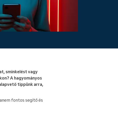
Bővebben
t, sminkelést vagy
lokon? A hagyományos
alapvető tippünk arra,
 hanem fontos segítő és