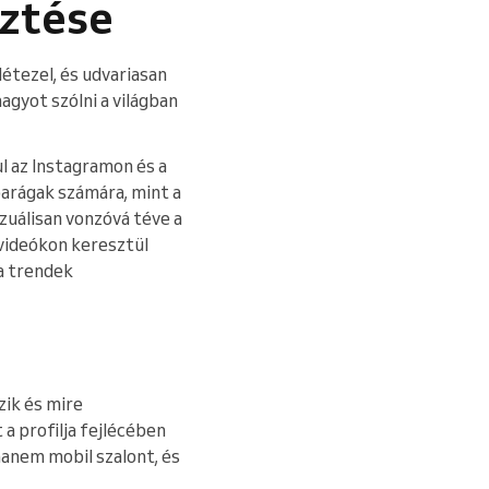
sztése
étezel, és udvariasan
agyot szólni a világban
 az Instagramon és a
iparágak számára, mint a
izuálisan vonzóvá téve a
 videókon keresztül
 a trendek
zik és mire
a profilja fejlécében
hanem mobil szalont, és