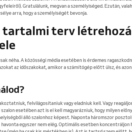
gyfeleiről). Gratulálunk, megvan a személyiséged. Ezután, vala
esélye arra, hogy a személyiségét bevonja.
tartalmi terv létrehozá
ele
 csak néha. A közösségi média esetében is érdemes ragaszkod
azokat az időszakokat, amikor a számítógép előtt ülsz, és azo
nálod?
oztatniuk, felvilágosítaniuk vagy eladniuk kell. Vagy reagáljon
zalon esetében azt is el kell magyarázniuk, hogy milyen előny
elyiségből álló szalonhoz képest. Naponta háromszor posztol
 havonta egyszer nem elég. Optimális esetben koncentráljon h
se (még ha csak kis mértékben is). Azt is tartsd szem előtt, 