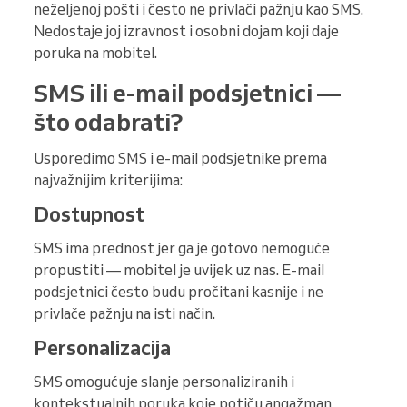
neželjenoj pošti i često ne privlači pažnju kao SMS.
Nedostaje joj izravnost i osobni dojam koji daje
poruka na mobitel.
SMS ili e-mail podsjetnici —
što odabrati?
Usporedimo SMS i e-mail podsjetnike prema
najvažnijim kriterijima:
Dostupnost
SMS ima prednost jer ga je gotovo nemoguće
propustiti — mobitel je uvijek uz nas. E-mail
podsjetnici često budu pročitani kasnije i ne
privlače pažnju na isti način.
Personalizacija
SMS omogućuje slanje personaliziranih i
kontekstualnih poruka koje potiču angažman