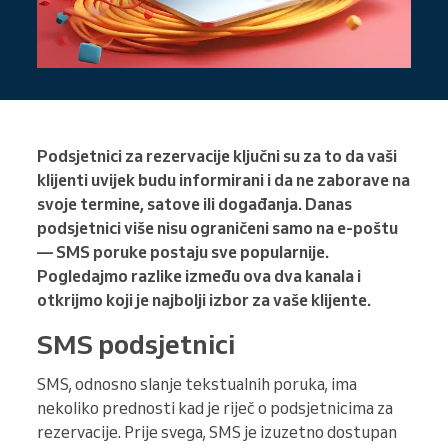
Podsjetnici za rezervacije ključni su za to da vaši
klijenti uvijek budu informirani i da ne zaborave na
svoje termine, satove ili događanja. Danas
podsjetnici više nisu ograničeni samo na e-poštu
— SMS poruke postaju sve popularnije.
Pogledajmo razlike između ova dva kanala i
otkrijmo koji je najbolji izbor za vaše klijente.
SMS podsjetnici
SMS, odnosno slanje tekstualnih poruka, ima
nekoliko prednosti kad je riječ o podsjetnicima za
rezervacije. Prije svega, SMS je izuzetno dostupan