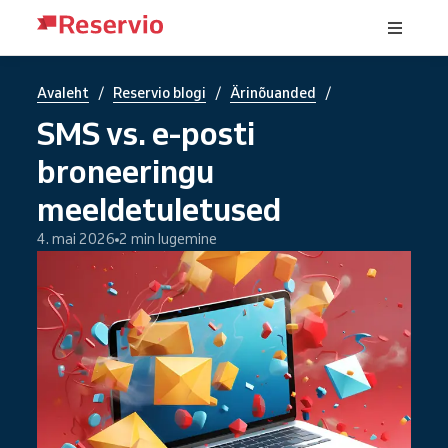
/
/
/
Avaleht
Reservio blogi
Ärinõuanded
SMS vs. e-posti
broneeringu
meeldetuletused
4. mai 2026
2 min lugemine