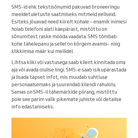
SMS-id ehk tekstisõnumid pakuvad broneeringu
meeldetuletuste saatmiseks mitmeid eeliseid.
Esiteks jõuavad need kiirelt kohale – enamik inimesi
hoiab telefoni alati käepärast, mistõttu on
sõnumitest raske mööda vaadata. SMS tõmbab
kohe tähelepanu ja sellel on kõrgem avamis- ning
klikkimise määr kui meilidel.
Lihtsa kliki või vastusega saab klient kinnitada oma
aja või avada olulise lingi. SMS-e saab isikupärastada
ja lisada täpset infot, mis muudab suhtluse
personaalsemaks ja suurendab kliendi rahulolu.
Samas on SMS-il tähemärkide piirang, mistõttu
pole see parim valik pikemate juhiste või detailse
info edastamiseks.