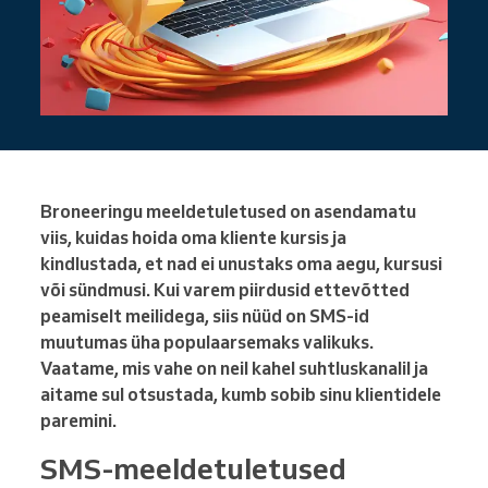
Broneeringu meeldetuletused on asendamatu
viis, kuidas hoida oma kliente kursis ja
kindlustada, et nad ei unustaks oma aegu, kursusi
või sündmusi. Kui varem piirdusid ettevõtted
peamiselt meilidega, siis nüüd on SMS-id
muutumas üha populaarsemaks valikuks.
Vaatame, mis vahe on neil kahel suhtluskanalil ja
aitame sul otsustada, kumb sobib sinu klientidele
paremini.
SMS-meeldetuletused