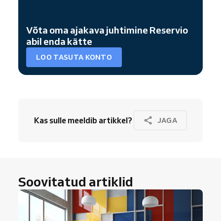
Võta oma ajakava juhtimine Reservio
abil enda kätte
LOO TASUTA KONTO
Kas sulle meeldib artikkel?
JAGA
Soovitatud artiklid