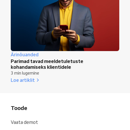
Ärinõuanded
Parimad tavad meeldetuletuste
kohandamiseks klientidele
3 min lugemine
Loe artiklit
Toode
Vaata demot