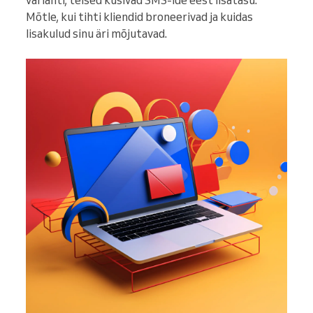
varianti, teised küsivad SMS-ide eest lisatasu.
Mõtle, kui tihti kliendid broneerivad ja kuidas
lisakulud sinu äri mõjutavad.