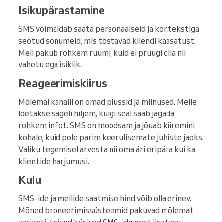
Isikupärastamine
SMS võimaldab saata personaalseid ja kontekstiga
seotud sõnumeid, mis tõstavad kliendi kaasatust.
Meil pakub rohkem ruumi, kuid ei pruugi olla nii
vahetu ega isiklik.
Reageerimiskiirus
Mõlemal kanalil on omad plussid ja miinused. Meile
loetakse sageli hiljem, kuigi seal saab jagada
rohkem infot. SMS on moodsam ja jõuab kiiremini
kohale, kuid pole parim keerulisemate juhiste jaoks.
Valiku tegemisel arvesta nii oma äri eripära kui ka
klientide harjumusi.
Kulu
SMS-ide ja meilide saatmise hind võib olla erinev.
Mõned broneerimissüsteemid pakuvad mõlemat