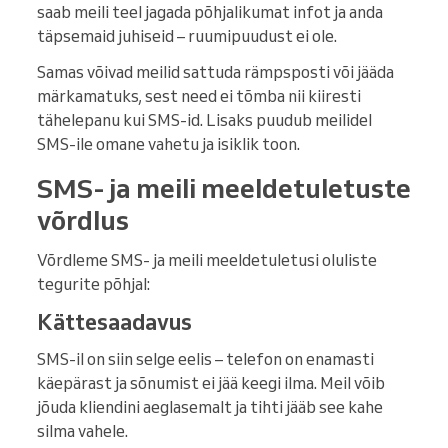
saab meili teel jagada põhjalikumat infot ja anda
täpsemaid juhiseid – ruumipuudust ei ole.
Samas võivad meilid sattuda rämpsposti või jääda
märkamatuks, sest need ei tõmba nii kiiresti
tähelepanu kui SMS-id. Lisaks puudub meilidel
SMS-ile omane vahetu ja isiklik toon.
SMS- ja meili meeldetuletuste
võrdlus
Võrdleme SMS- ja meili meeldetuletusi oluliste
tegurite põhjal:
Kättesaadavus
SMS-il on siin selge eelis – telefon on enamasti
käepärast ja sõnumist ei jää keegi ilma. Meil võib
jõuda kliendini aeglasemalt ja tihti jääb see kahe
silma vahele.