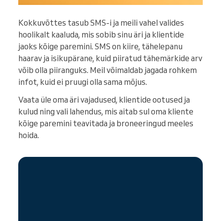
Kokkuvõttes tasub SMS-i ja meili vahel valides
hoolikalt kaaluda, mis sobib sinu äri ja klientide
jaoks kõige paremini. SMS on kiire, tähelepanu
haarav ja isikupärane, kuid piiratud tähemärkide arv
võib olla piiranguks. Meil võimaldab jagada rohkem
infot, kuid ei pruugi olla sama mõjus.
Vaata üle oma äri vajadused, klientide ootused ja
kulud ning vali lahendus, mis aitab sul oma kliente
kõige paremini teavitada ja broneeringud meeles
hoida.